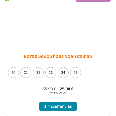
Botas Dodo Shoes Noah Cameo
20
21
22
23
24
25
55,99
€
25,00
€
IVA INCLUIDO
Sin existencias