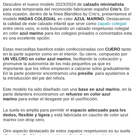
Descubre el nuevo modelo 2023/2024 de
calzado minimalista
para esta temporada del reconocido fabricante español
Crio’s
. En
esta ocasión, dentro de la línea Blanditos by Crio’s, presentamos el
modelo
HADAS COLEGIAL
en color
AZUL MARINO.
Destacamos
la calidad de este calzado infantil que sirve como
zapato colegial
entre otros usos, si está buscando un calzado respetuoso colegial
en color
azul marino
para los colegios privados o concertados esta
es una excelente opción.
Estas merceditas barefoot están confeccionadas con
CUERO
tanto
en la parte superior como en el interior. Su cierre, compuesto por
UN VELCRO en color azul marino
, facilitando la colocación y
promueve la autonomía de los más pequeños ya que es
importante que los niños empiecen a calzarse solos gradualmente.
En la parte posterior encontramos una
presilla
para ayudarnos a
la introducción del pie del niño/a.
Este modelo ha sido diseñado con una
base en azul marino
, en la
parte delantera encontramos un
refuerzo en color azul
marino
para evitar el desgaste por el uso/fricción.
La suela es amplia para permitir el
espacio adecuado para los
dedos, flexible y ligera
y está fabricada en caucho de color azul
marino con drop cero.
Otro aspecto destacado de estos zapatos respetuosos es su suela