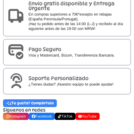
Crio's
Envío gratis disponible y Entrega
Hadas
Urgente
Colegial
En compras superiores a 70€*excepto en rebajas
cantidad
(España Península/Portugal).
¡Haz tu pedido antes de las 14:00 (L-J) y recíbelo al día
siguiente antes de las 19:00 con MRW!
Pago Seguro
Visa y Mastercard, Bizum, Transferencia Bancaria.
Soporte Personalizado
¿Tienes dudas? ¡Nuestro equipo te puede ayudar!
¿Te gusta? Compártelo
Síguenos en redes
Instagram
Facebook
TikTok
YouTube