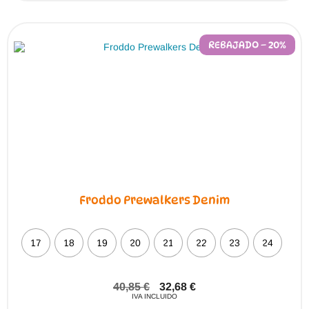
REBAJADO – 20%
Froddo Prewalkers Denim
17
18
19
20
21
22
23
24
40,85
€
32,68
€
IVA INCLUIDO