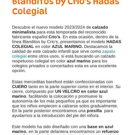
Blanditos by Crio’s Hadas
Colegial
Descubre el nuevo modelo 2023/2024 de
calzado
minimalista
para esta temporada del reconocido
fabricante español
Crio’s
. En esta ocasión, dentro de la
línea Blanditos by Crio’s, presentamos el modelo
HADAS
COLEGIAL
en color
AZUL MARINO.
Destacamos la
calidad de este calzado infantil que sirve como
zapato
colegial
entre otros usos, si está buscando un calzado
respetuoso colegial en color
azul marino
para los
colegios privados o concertados esta es una excelente
opción.
Estas merceditas barefoot están confeccionadas con
CUERO
tanto en la parte superior como en el interior. Su
cierre, compuesto por
UN VELCRO en color azul
marino
, facilitando la colocación y promueve la
autonomía de los más pequeños ya que es importante
que los niños empiecen a calzarse solos gradualmente.
En la parte posterior encontramos una
presilla
para
ayudarnos a la introducción del pie del niño/a.
Este modelo ha sido diseñado con una
base en azul
marino
, en la parte delantera encontramos un
refuerzo