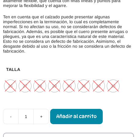
altamente flexible, que cuenta con finas líneas y puntos para
mejorar la flexibilidad y el agarre.
Ten en cuenta que el calzado puede presentar algunas
imperfecciones en la terminación, lo cual es completamente
normal. Si no afectan su uso, no se considerarán defectos de
fabricación. Además, es posible que el cuero presente arrugas o
pliegues, ya que es una característica natural de este material.
Esto no se considera un defecto de fabricación. Asimismo, el
desgaste debido al uso o la fricción no se considera un defecto de
fabricación.
TALLA
26
27
28
29
30
31
32
33
Añadir al carrito
-
+
Merceditas
Respetuosas
Blanditos
by