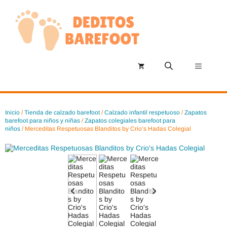
Saltar
al
contenido
Menú
Inicio
/
Tienda de calzado barefoot
/
Calzado infantil respetuoso
/
Zapatos
barefoot para niños y niñas
/
Zapatos colegiales barefoot para
niños
/ Merceditas Respetuosas Blanditos by Crio’s Hadas Colegial