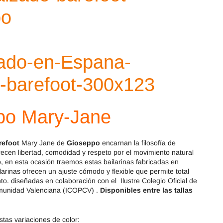
Magical Shoes
OmaKing
OldSoles
Reima
RIA
Snugi
Stitch & Walk
Titanitos
Vivant
Tikki
po Mary-Jane
Zapy
refoot
Mary Jane de
Gioseppo
encarnan la filosofía de
recen libertad, comodidad y respeto por el movimiento natural
, en esta ocasión traemos estas bailarinas fabricadas en
ilarinas ofrecen un ajuste cómodo y flexible que permite total
to. diseñadas en colaboración con el Ilustre Colegio Oficial de
munidad Valenciana (ICOPCV) .
Disponibles entre las tallas
stas variaciones de color: