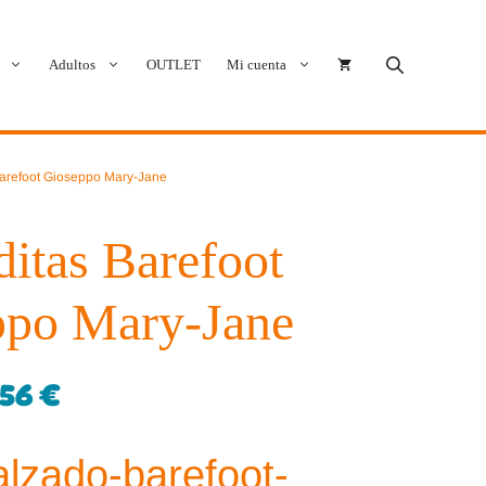
Adultos
OUTLET
Mi cuenta
Cóndor
Bobux
Barefoot Gioseppo Mary-Jane
Conguitos
CoqueFlex
itas Barefoot
Deditos
Dodo Shoes
ppo Mary-Jane
Demax
Igor
FlexiNens
Lang.S
,56
€
Koops
Mustang