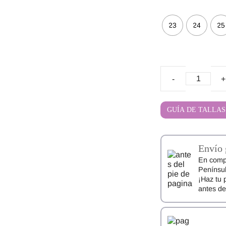
23
24
25
Merceditas
Barefoot
Gioseppo
GUÍA DE TALLAS
Mary-
Jane
cantidad
Envío 
En comp
Penínsul
¡Haz tu 
antes d