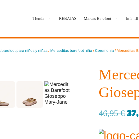
Tienda
REBAJAS
Marcas Barefoot
Infantil
Ballop
Batilas
 barefoot para niños y niñas
/
Merceditas barefoot niña
/
Ceremonia
/ Merceditas 
Blanditos by Crio’s
B&W Break and Walk
Merced
Crave Barefoot
Crecendo
Giose
Coimbra
D.D. Step
Dada
Froddo
37
46,95
€
Dispares
Gioseppo