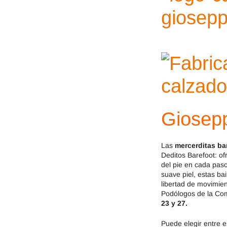
Jack & Lily
Hi-Tec
Mayoral
JOMA
Pirufin
Knitido
Saguaro
Meli
SlipStop
Shapen
Giosep
Victoria
Ipanema
Las
mercerditas ba
Deditos Barefoot: of
del pie en cada paso
suave piel, estas ba
libertad de movimien
Podólogos de la Co
23 y 27.
Puede elegir entre e