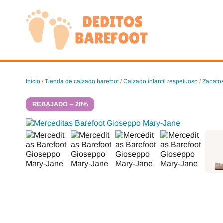
Saltar
al
contenido
Inicio
/
Tienda de calzado barefoot
/
Calzado infantil respetuoso
/
Zapatos
REBAJADO – 20%