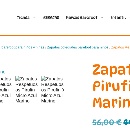
Tienda
REBAJAS
Marcas Barefoot
Infantil
Ballop
Batilas
 barefoot para niños y niñas
/
Zapatos colegiales barefoot para niños
/ Zapatos Res
Blanditos by Crio’s
B&W Break and Walk
Zapa
Crave Barefoot
Crecendo
Piruf
Coimbra
D.D. Step
Mari
Dada
Froddo
Dispares
Gioseppo
56,00
€
4