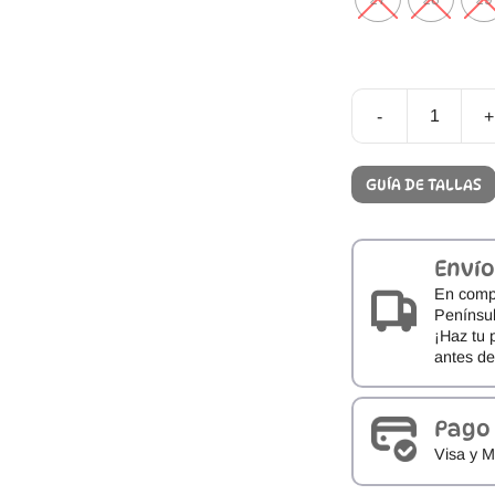
-
+
Zapatos
Respetuosos
Pirufin
GUÍA DE TALLAS
Micro
Azul
Marino
cantidad
Envío
En comp
Penínsul
¡Haz tu 
antes d
Pago
Visa y M