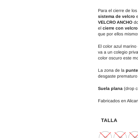
Para el cierre de lo
sistema de velcro
e
VELCRO ANCHO
do
el
cierre con velcro
que por ellos mismo
El color azul marino
va a un colegio priv
color oscuro este mo
La zona de la
punt
desgaste prematuro 
Suela plana
(drop ce
Fabricados en Alican
TALLA
27
28
29