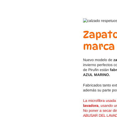
Jack & Lily
Hi-Tec
Mayoral
JOMA
Pirufin
Knitido
Zapato
Saguaro
Meli
marca 
SlipStop
Shapen
Nuevo modelo de
z
invierno perfectos 
Victoria
Ipanema
de Pirufin están
fab
AZUL MARINO.
Fabricados tanto ex
además su parte pos
La microfibra usada 
lavadora
, usando un
No poner a secar d
ABUSAR DEL LAVA