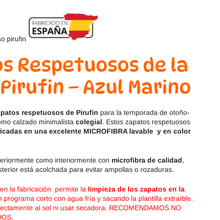
Magical Shoes
OmaKing
OldSoles
Reima
RIA
Snugi
s Respetuosos de la
Stitch & Walk
Titanitos
Pirufin – Azul Marino
Vivant
Tikki
apatos respetuosos de Pirufin
para la temporada de otoño-
como calzado minimalista
colegial
. Estos zapatos respetuosos
Zapy
ricadas en una excelente MICROFIBRA lavable
y en color
teriormente como interiormente con
microfibra
de calidad
,
terior está acolchada para evitar ampollas o rozaduras.
en la fabricación permite la
limpieza de los zapatos en la
 programa corto con agua fría y sacando la plantilla extraíble.
irectamente al sol ni usar secadora. RECOMENDAMOS NO
DOS.