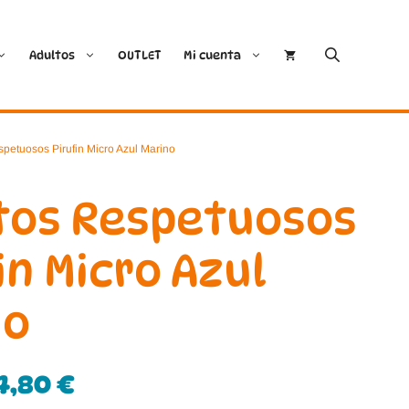
Adultos
OUTLET
Mi cuenta
Cóndor
Bobux
petuosos Pirufin Micro Azul Marino
Conguitos
CoqueFlex
tos Respetuosos
Deditos
Dodo Shoes
in Micro Azul
Demax
Igor
no
FlexiNens
Lang.S
Koops
Mustang
4,80
€