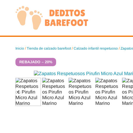
Saltar
al
contenido
Inicio
/
Tienda de calzado barefoot
/
Calzado infantil respetuoso
/
Zapatos
REBAJADO – 20%