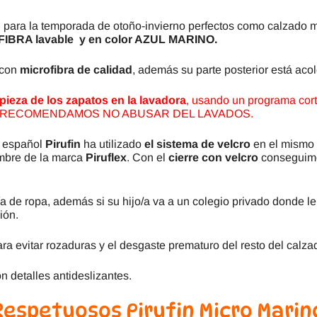
n
para la temporada de otoño-invierno perfectos como calzado 
FIBRA lavable
y en color AZUL MARINO.
 con
microfibra
de calidad
, además su parte posterior está aco
pieza de los zapatos en la lavadora
, usando un programa corto
ecadora. RECOMENDAMOS NO ABUSAR DEL LAVADOS.
e español
Pirufin
ha utilizado
el sistema de velcro
en el mismo 
mbre de la marca
Piruflex
. Con el
cierre con velcro
conseguimos
a de ropa, además si su hijo/a va a un colegio privado donde l
ión.
ara evitar rozaduras y el desgaste prematuro del resto del calza
on detalles antideslizantes.
Respetuosos Pirufin Micro Marin