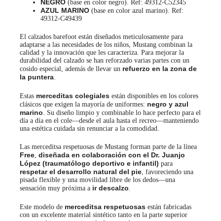
NEGRO
(base en color negro). Ref: 49312-C52345
AZUL MARINO
(base en color azul marino). Ref:
49312-C49439
El calzados barefoot están diseñados meticulosamente para
adaptarse a las necesidades de los niños, Mustang combinan la
calidad y la innovación que les caracteriza. Para mejorar la
durabilidad del calzado se han reforzado varias partes con un
refuerzo en la zona de
cosido especial, además de llevar un
la puntera
.
merceditas colegiales
Estas
están disponibles en los colores
negro y azul
clásicos que exigen la mayoría de uniformes:
marino
. Su diseño limpio y combinable lo hace perfecto para el
día a día en el cole—desde el aula hasta el recreo—manteniendo
una estética cuidada sin renunciar a la comodidad.
Las merceditsa respetuosas de Mustang forman parte de la línea
Free
diseñada en colaboración con el Dr. Juanjo
,
López (traumatólogo deportivo e infantil)
para
respetar el desarrollo natural del pie
, favoreciendo una
pisada flexible y una movilidad libre de los dedos—una
ir descalzo
sensación muy próxima a
.
merceditsa respetuosas
Este modelo de
están fabricadas
con un excelente material sintético tanto en la parte superior