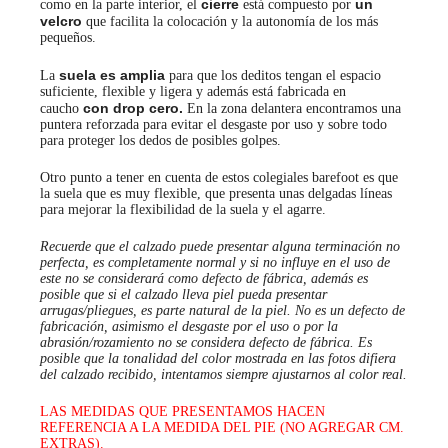
cierre
un
como en la parte interior, el
está compuesto por
velcro
que facilita la colocación y la autonomía de los más
pequeños.
suela es amplia
La
para que los deditos tengan el espacio
suficiente, flexible y ligera y además está fabricada en
con drop cero.
caucho
En la zona delantera encontramos una
puntera reforzada para evitar el desgaste por uso y sobre todo
para proteger los dedos de posibles golpes.
Otro punto a tener en cuenta de estos colegiales barefoot es que
la suela que es muy flexible, que presenta unas delgadas líneas
para mejorar la flexibilidad de la suela y el agarre.
Recuerde que el calzado puede presentar alguna terminación no
perfecta, es completamente normal y si no influye en el uso de
este no se considerará como defecto de fábrica, además es
posible que si el calzado lleva piel pueda presentar
arrugas/pliegues, es parte natural de la piel. No es un defecto de
fabricación, asimismo el desgaste por el uso o por la
abrasión/rozamiento no se considera defecto de fábrica. Es
posible que la tonalidad del color mostrada en las fotos difiera
del calzado recibido, intentamos siempre ajustarnos al color real.
LAS MEDIDAS QUE PRESENTAMOS HACEN
REFERENCIA A LA MEDIDA DEL PIE (NO AGREGAR CM.
EXTRAS).