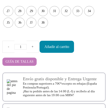
27
28
29
30
31
32
33
34
35
36
37
38
Añadir al carrito
Merceditas
Colegiales
Barefoot
Mustang
GUÍA DE TALLAS
Free
49312
cantidad
Envío gratis disponible y Entrega Urgente
En compras superiores a 70€*excepto en rebajas (España
Península/Portugal).
¡Haz tu pedido antes de las 14:00 (L-J) y recíbelo al día
siguiente antes de las 19:00 con MRW!