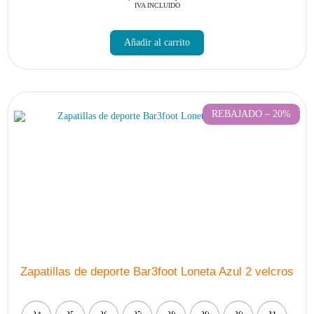
IVA INCLUIDO
Este
producto
Añadir al carrito
tiene
múltiples
variantes.
Las
opciones
se
pueden
REBAJADO – 20%
elegir
en
la
página
de
producto
Zapatillas de deporte Bar3foot Loneta Azul 2 velcros