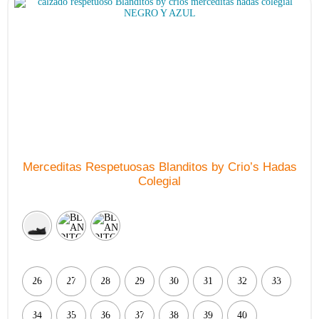
Merceditas Respetuosas Blanditos by Crio’s Hadas
Colegial
26
27
28
29
30
31
32
33
34
35
36
37
38
39
40