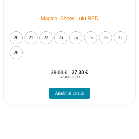
Magical Shoes Lulu RED
20
21
22
23
24
25
26
27
28
39,00
€
27,30
€
IVA INCLUIDO
Este
producto
Añadir al carrito
tiene
múltiples
variantes.
Las
opciones
se
pueden
elegir
en