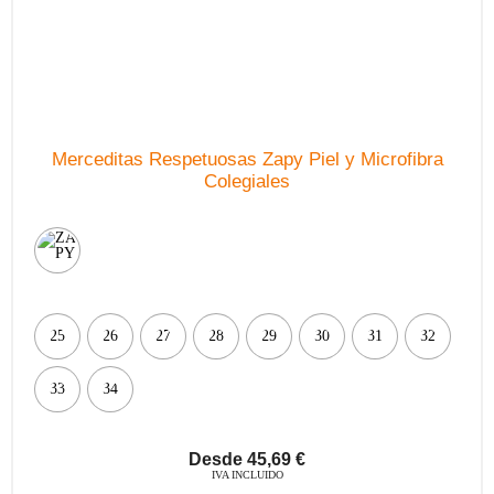
producto
Merceditas Respetuosas Zapy Piel y Microfibra
Colegiales
25
26
27
28
29
30
31
32
33
34
Desde
45,69
€
IVA INCLUIDO