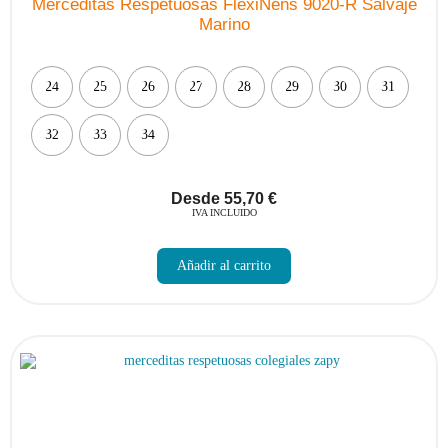
Merceditas Respetuosas FlexiNens 9020-R Salvaje
Marino
24
25
26
27
28
29
30
31
32
33
34
Desde
55,70
€
IVA INCLUIDO
Este
producto
Añadir al carrito
tiene
múltiples
variantes.
Las
opciones
se
pueden
elegir
en
la
página
de