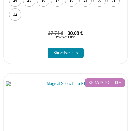
24
25
26
27
28
29
30
31
32
37,74
€
30,08
€
IVA INCLUIDO
Sin existencias
REBAJADO – 30%