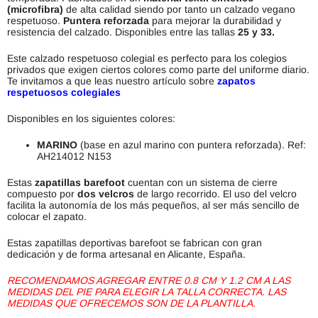
(microfibra)
de alta calidad siendo por tanto un calzado vegano
respetuoso.
Puntera reforzada
para mejorar la durabilidad y
resistencia del calzado. Disponibles entre las tallas
25 y 33.
Este calzado respetuoso colegial es perfecto para los colegios
privados que exigen ciertos colores como parte del uniforme diario.
Te invitamos a que leas nuestro artículo sobre
zapatos
respetuosos colegiales
Disponibles en los siguientes colores:
MARINO
(base en azul marino con puntera reforzada). Ref:
AH214012 N153
Estas
zapatillas barefoot
cuentan con un sistema de cierre
compuesto por
dos
velcros
de largo recorrido. El uso del velcro
facilita la autonomía de los más pequeños, al ser más sencillo de
colocar el zapato.
Estas zapatillas deportivas barefoot se fabrican con gran
dedicación y de forma artesanal en Alicante, España.
RECOMENDAMOS AGREGAR ENTRE 0.8 CM Y 1.2 CM A LAS
MEDIDAS DEL PIE PARA ELEGIR LA TALLA CORRECTA. LAS
MEDIDAS QUE OFRECEMOS SON DE LA PLANTILLA.