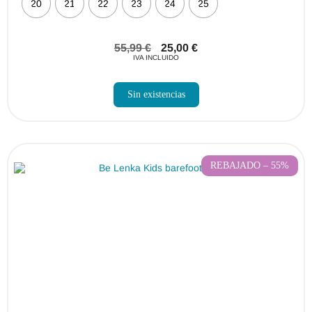
20
21
22
23
24
25
55,99
€
25,00
€
IVA INCLUIDO
Sin existencias
REBAJADO – 55%