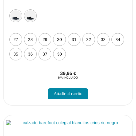
27
28
29
30
31
32
33
34
35
36
37
38
39,95
€
IVA INCLUIDO
Este
producto
Añadir al carrito
tiene
múltiples
variantes.
Las
opciones
se
pueden
elegir
en