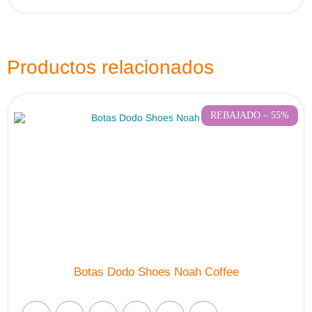
múltiples
variantes.
Las
opciones
se
pueden
Productos relacionados
elegir
en
la
página
de
REBAJADO – 55%
producto
Botas Dodo Shoes Noah Coffee