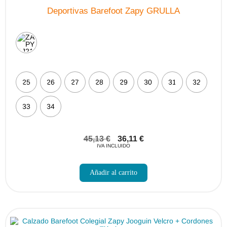
Deportivas Barefoot Zapy GRULLA
25
26
27
28
29
30
31
32
33
34
45,13
€
36,11
€
IVA INCLUIDO
Este
producto
Añadir al carrito
tiene
múltiples
variantes.
Las
opciones
se
pueden