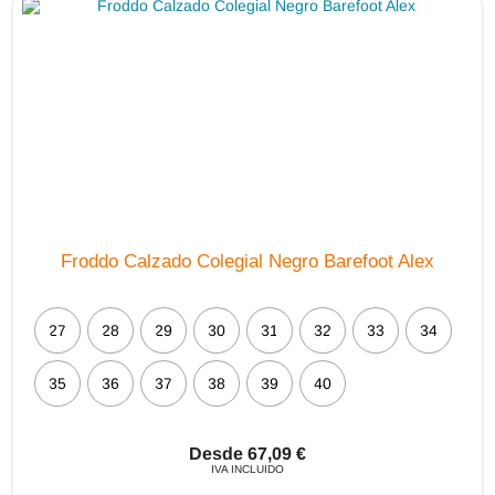
Froddo Calzado Colegial Negro Barefoot Alex
27
28
29
30
31
32
33
34
35
36
37
38
39
40
Desde
67,09
€
IVA INCLUIDO