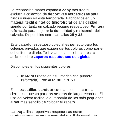
La reconocida marca española
Zapy
nos trae su
exclusiva colección de
deportivas respetuosas
para
niños y niñas en esta temporada. Fabricados en un
material textil sintético (microfibra)
de alta calidad
siendo por tanto un calzado vegano respetuoso.
Puntera
reforzada
para mejorar la durabilidad y resistencia del
calzado. Disponibles entre las tallas
25 y 33.
Este calzado respetuoso colegial es perfecto para los
colegios privados que exigen ciertos colores como parte
del uniforme diario. Te invitamos a que leas nuestro
artículo sobre
zapatos respetuosos colegiales
Disponibles en los siguientes colores:
MARINO
(base en azul marino con puntera
reforzada). Ref: AH214012 N153
Estas
zapatillas barefoot
cuentan con un sistema de
cierre compuesto por
dos
velcros
de largo recorrido. El
uso del velcro facilita la autonomía de los más pequeños,
al ser más sencillo de colocar el zapato.
Las zapatillas deportivas respetuosas están
confeccionadas en un material textil
de excelente