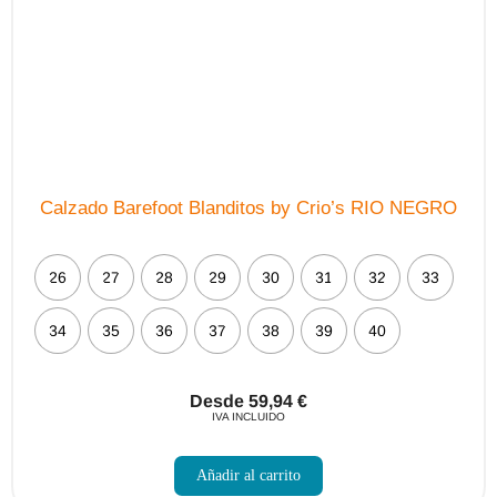
la
página
de
producto
Calzado Barefoot Blanditos by Crio’s RIO NEGRO
26
27
28
29
30
31
32
33
34
35
36
37
38
39
40
Desde
59,94
€
IVA INCLUIDO
Este
producto
Añadir al carrito
tiene