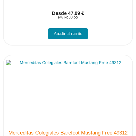
Desde
47,09
€
IVA INCLUIDO
Este
producto
Añadir al carrito
tiene
múltiples
variantes.
Las
opciones
se
pueden
elegir
en
la
página
de
producto
Merceditas Colegiales Barefoot Mustang Free 49312