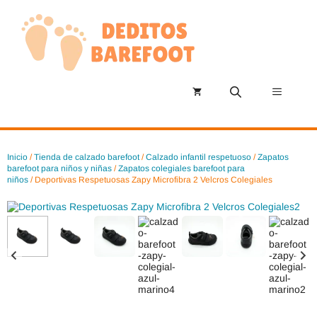
Saltar
al
contenido
Menú
Inicio
/
Tienda de calzado barefoot
/
Calzado infantil respetuoso
/
Zapatos
barefoot para niños y niñas
/
Zapatos colegiales barefoot para
niños
/ Deportivas Respetuosas Zapy Microfibra 2 Velcros Colegiales