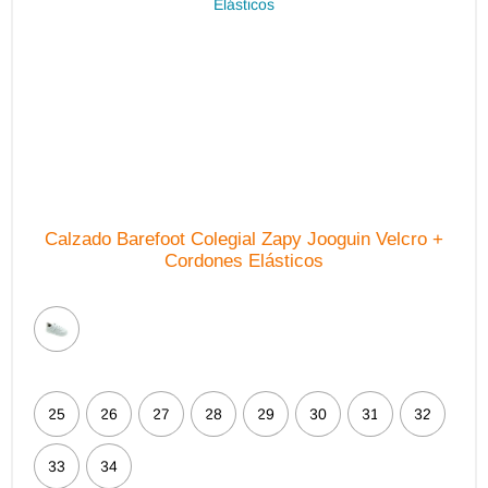
elegir
en
la
página
de
producto
Calzado Barefoot Colegial Zapy Jooguin Velcro +
Cordones Elásticos
25
26
27
28
29
30
31
32
33
34