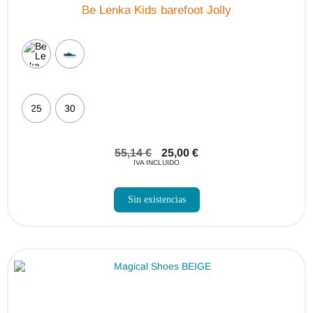
Be Lenka Kids barefoot Jolly
25
30
55,14
€
25,00
€
IVA INCLUIDO
Sin existencias