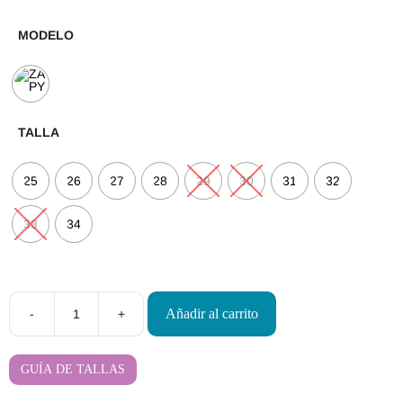
MODELO
TALLA
25
26
27
28
29
30
31
32
33
34
Añadir al carrito
-
+
Deportivas
Respetuosas
Zapy
Microfibra
GUÍA DE TALLAS
2
Velcros