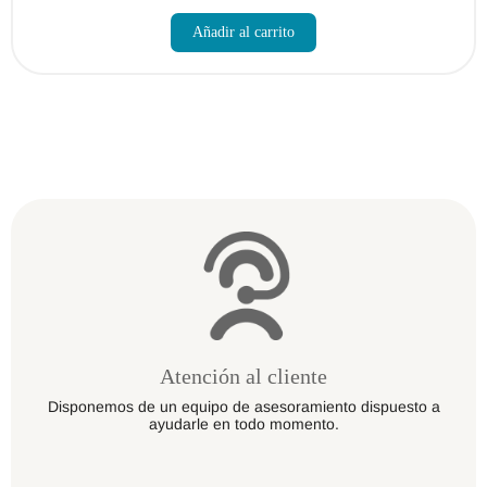
Este
producto
Añadir al carrito
tiene
múltiples
variantes.
Las
opciones
se
pueden
elegir
en
la
página
de
producto
Atención al cliente
Disponemos de un equipo de asesoramiento dispuesto a
ayudarle en todo momento.