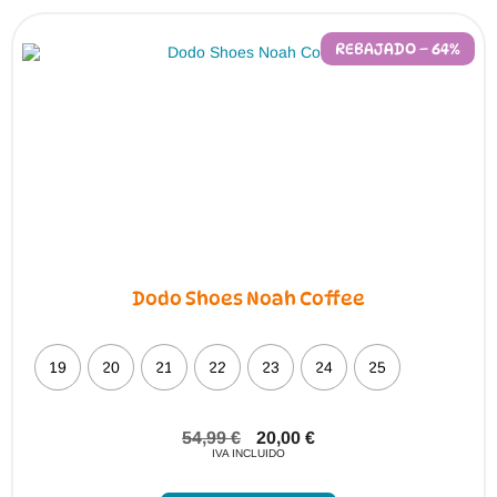
opciones
se
pueden
REBAJADO – 64%
elegir
en
la
página
de
producto
Dodo Shoes Noah Coffee
19
20
21
22
23
24
25
54,99
€
20,00
€
IVA INCLUIDO
Este