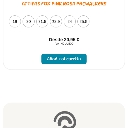
ATTIPAS FOX PINK ROSA PREWALKERS
19
20
21.5
22.5
24
25.5
Desde
20,95
€
IVA INCLUIDO
Este
producto
Añadir al carrito
tiene
múltiples
variantes.
Las
opciones
se
pueden
elegir
en
la
página
de
producto