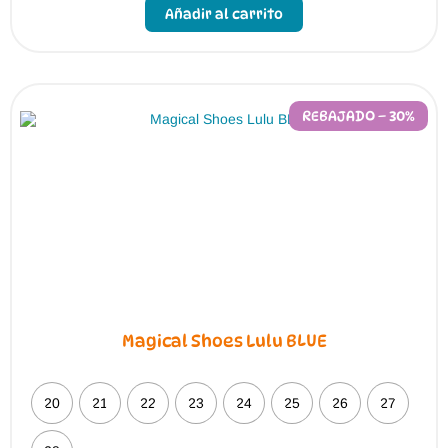
producto
Añadir al carrito
tiene
múltiples
variantes.
Las
opciones
se
pueden
REBAJADO – 30%
elegir
en
la
página
de
producto
Magical Shoes Lulu BLUE
20
21
22
23
24
25
26
27