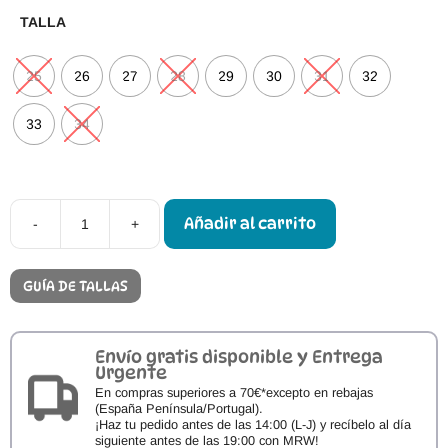
TALLA
25
26
27
28
29
30
31
32
33
34
Añadir al carrito
-
+
Zapatos
Respetuosos
CoqueFlex
Long
GUÍA DE TALLAS
Beach
Navy
cantidad
Envío gratis disponible y Entrega
Urgente
En compras superiores a 70€*excepto en rebajas
(España Península/Portugal).
¡Haz tu pedido antes de las 14:00 (L-J) y recíbelo al día
siguiente antes de las 19:00 con MRW!