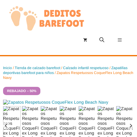
Saltar
al
contenido
Menú
Inicio
/
Tienda de calzado barefoot
/
Calzado infantil respetuoso
/
Zapatillas
deportivas barefoot para niños
/ Zapatos Respetuosos CoqueFlex Long Beach
Navy
REBAJADO – 50%