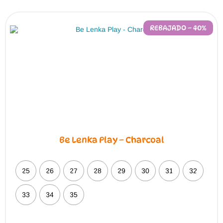
REBAJADO – 40%
Be Lenka Play – Charcoal
25
26
27
28
29
30
31
32
33
34
35