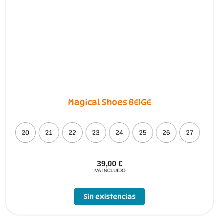
en
la
página
de
producto
Magical Shoes BEIGE
20
21
22
23
24
25
26
27
39,00
€
IVA INCLUIDO
Sin existencias