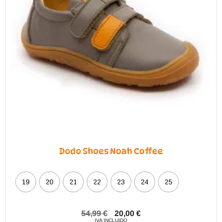
Dodo Shoes Noah Coffee
19
20
21
22
23
24
25
54,99
€
20,00
€
IVA INCLUIDO