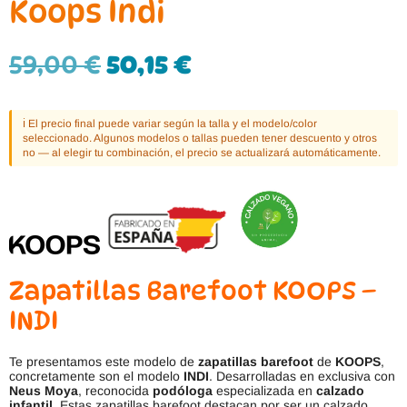
Koops Indi
59,00
€
50,15
€
ℹ️ El precio final puede variar según la talla y el modelo/color
seleccionado. Algunos modelos o tallas pueden tener descuento y otros
no — al elegir tu combinación, el precio se actualizará automáticamente.
Zapatillas Barefoot KOOPS –
INDI
Te presentamos este modelo de
zapatillas barefoot
de
KOOPS
,
concretamente son el modelo
INDI
. Desarrolladas en exclusiva con
Neus Moya
, reconocida
podóloga
especializada en
calzado
infantil
. Estas zapatillas barefoot destacan por ser un calzado