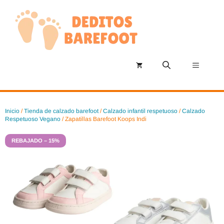
Saltar
al
contenido
Menú
Inicio
/
Tienda de calzado barefoot
/
Calzado infantil respetuoso
/
Calzado
Respetuoso Vegano
/ Zapatillas Barefoot Koops Indi
REBAJADO – 15%