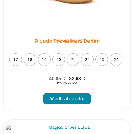
Froddo Prewalkers Denim
17
18
19
20
21
22
23
24
40,85
€
32,68
€
IVA INCLUIDO
Este
producto
Añadir al carrito
tiene
múltiples
variantes.
Las
opciones
se
pueden
elegir