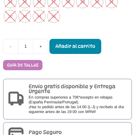
24
25
26
27
28
29
30
31
32
33
34
35
Añadir al carrito
-
+
Zapatillas
Barefoot
Koops
Indi
GUÍA DE TALLAS
cantidad
Envío gratis disponible y Entrega
Urgente
En compras superiores a 70€*excepto en rebajas
(España Península/Portugal).
¡Haz tu pedido antes de las 14:00 (L-J) y recíbelo al día
siguiente antes de las 19:00 con MRW!
Pago Seguro