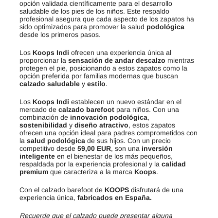
opción validada científicamente para el desarrollo
saludable de los pies de los niños. Este respaldo
profesional asegura que cada aspecto de los zapatos ha
sido optimizados para promover la salud
podológica
desde los primeros pasos.
Los
Koops Indi
ofrecen una experiencia única al
proporcionar la
sensación de andar descalzo
mientras
protegen el pie, posicionando a estos zapatos como la
opción preferida por familias modernas que buscan
calzado saludable
y
estilo
.
Los
Koops Indi
establecen un nuevo estándar en el
mercado de
calzado barefoot
para niños. Con una
combinación de
innovación podológica
,
sostenibilidad
y
diseño atractivo
, estos zapatos
ofrecen una opción ideal para padres comprometidos con
la
salud podológica
de sus hijos. Con un precio
competitivo desde
59,00 EUR
, son una
inversión
inteligente
en el bienestar de los más pequeños,
respaldada por la experiencia profesional y la
calidad
premium
que caracteriza a la marca
Koops
.
Con el calzado barefoot de
KOOPS
disfrutará de una
experiencia única,
fabricados en España.
Recuerde que el calzado puede presentar alguna