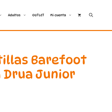
Adultos
OUTLET
Mi cuenta
Cóndor
Bobux
Conguitos
CoqueFlex
illas Barefoot
Deditos
Dodo Shoes
 Drua Junior
Demax
Igor
FlexiNens
Lang.S
Koops
Mustang