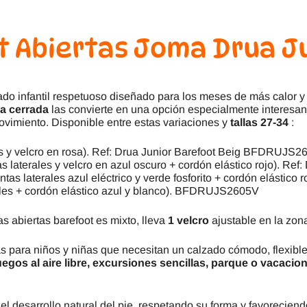
t Abiertas Joma Drua Ju
do infantil respetuoso diseñado para los meses de más calor y
va cerrada
las convierte en una opción especialmente interesan
ovimiento. Disponible entre estas variaciones y
tallas 27-34
:
les y velcro en rosa). Ref: Drua Junior Barefoot Beig BFDRUJS
as laterales y velcro en azul oscuro + cordón elástico rojo).
ntas laterales azul eléctrico y verde fosforito + cordón elásti
zules + cordón elástico azul y blanco). BFDRUJS2605V
s abiertas barefoot es mixto, lleva
1 velcro
ajustable en la zon
para niños y niñas que necesitan un calzado cómodo, flexible y
uegos al aire libre, excursiones sencillas, parque o vacacio
l desarrollo natural del pie, respetando su forma y favoreciend