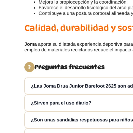
Mejora la propiocepción y la coordinación.
Favorece el desarrollo fisiológico del arco pl
Contribuye a una postura corporal alineada 
Calidad, durabilidad y sos
Joma
aporta su dilatada experiencia deportiva para 
empleo de materiales reciclados reduce el impacto a
Preguntas frecuentes
?
¿Las Joma Drua Junior Barefoot 2625 son a
Sí, este modelo es una muy buena opción para los me
¿Sirven para el uso diario?
sandalias barefoot infantiles para verano, combinand
Sí, las Joma Drua Junior Barefoot 2625 están pensad
¿Son unas sandalias respetuosas para niño
actividades cotidianas.