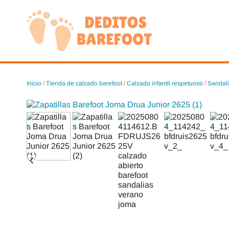
Saltar
al
contenido
Inicio
/
Tienda de calzado barefoot
/
Calzado infantil respetuoso
/
Sandali