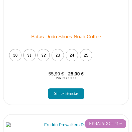
Botas Dodo Shoes Noah Coffee
20
21
22
23
24
25
55,99
€
25,00
€
IVA INCLUIDO
Sin existencias
REBAJADO – 41%