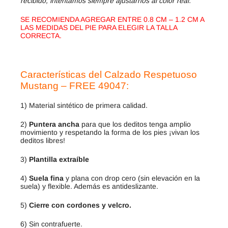
recibido, intentamos siempre ajustarnos al color real.
SE RECOMIENDA AGREGAR ENTRE 0.8 CM – 1.2 CM A
LAS MEDIDAS DEL PIE PARA ELEGIR LA TALLA
CORRECTA.
Características del Calzado Respetuoso
Mustang – FREE 49047:
1) Material sintético de primera calidad.
2)
Puntera ancha
para que los deditos tenga amplio
movimiento y respetando la forma de los pies ¡vivan los
deditos libres!
3)
Plantilla extraíble
4)
Suela fina
y plana con drop cero (sin elevación en la
suela) y flexible. Además es antideslizante.
5)
Cierre con cordones y velcro.
6) Sin contrafuerte.