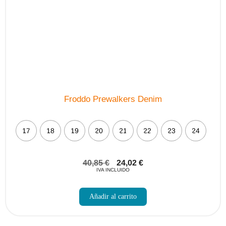
Froddo Prewalkers Denim
17
18
19
20
21
22
23
24
40,85
€
24,02
€
IVA INCLUIDO
Este
producto
Añadir al carrito
tiene
múltiples
variantes.
Las