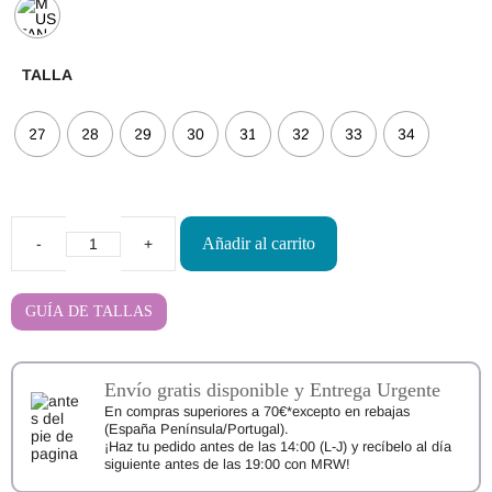
TALLA
27
28
29
30
31
32
33
34
Añadir al carrito
Zapatillas
Respetuosas
Mustang
Free
GUÍA DE TALLAS
49047
cantidad
Envío gratis disponible y Entrega Urgente
En compras superiores a 70€*excepto en rebajas
(España Península/Portugal).
¡Haz tu pedido antes de las 14:00 (L-J) y recíbelo al día
siguiente antes de las 19:00 con MRW!