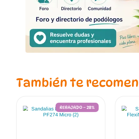
También te recome
REBAJADO – 28%