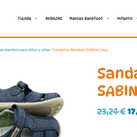
Tienda
REBAJAS
Marcas Barefoot
Infantil
Ballop
Batilas
as barefoot para niños y niñas
/ Sandalias Barefoot SABINA Zapy
Blanditos by Crio’s
B&W Break and Walk
Sand
Crave Barefoot
Crecendo
SABI
Coimbra
D.D. Step
23,24
€
17
Dada
Froddo
Dispares
Gioseppo