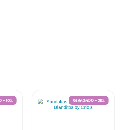
 – 10%
REBAJADO – 25%