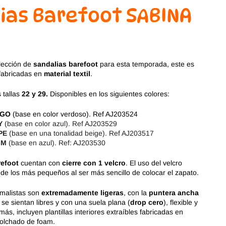
Magical Shoes
OmaKing
ias Barefoot SABINA
OldSoles
Reima
RIA
Snugi
lección de
sandalias barefoot
para esta temporada, este es
 fabricadas en
material textil
.
Stitch & Walk
Titanitos
 tallas
22 y 29.
Disponibles en los siguientes colores:
Vivant
Tikki
SGO
(base en color verdoso). Ref AJ203524
Y
(base en color azul). Ref AJ203529
Zapy
PE
(base en una tonalidad beige). Ref AJ203517
IM
(base en azul). Ref: AJ203530
refoot
cuentan con
cierre con 1 velcro
. El uso del velcro
a de los más pequeños al ser más sencillo de colocar el zapato.
imalistas son
extremadamente ligeras
, con la
puntera ancha
 se sientan libres y con una suela plana (
drop cero
), flexible y
más, incluyen plantillas interiores extraíbles fabricadas en
colchado de foam.