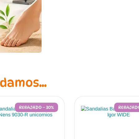
ndamos…
REBAJADO – 30%
REBAJADO