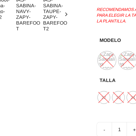
RECOMENDAMOS AG
PARA ELEGIR LA 
LA PLANTILLA.
MODELO
TALLA
22
23
24
-
+
Sandalias