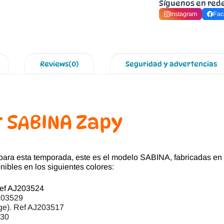
Síguenos en red
Instagram
Fac
Reviews(0)
Seguridad y advertencias
t SABINA Zapy
para esta temporada, este es el modelo SABINA, fabricadas en
ibles en los siguientes colores:
Ref AJ203524
J203529
ge). Ref AJ203517
530