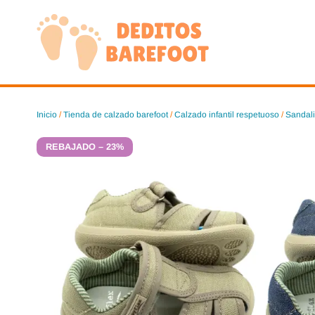
Saltar
al
contenido
Inicio
/
Tienda de calzado barefoot
/
Calzado infantil respetuoso
/
Sandali
REBAJADO – 23%