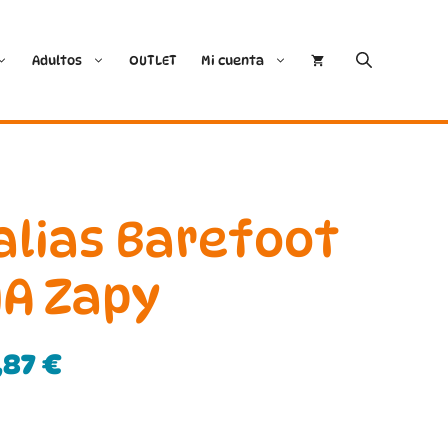
Adultos
OUTLET
Mi cuenta
Cóndor
Bobux
Conguitos
CoqueFlex
alias Barefoot
Deditos
Dodo Shoes
NA Zapy
Demax
Igor
,87
€
FlexiNens
Lang.S
Koops
Mustang