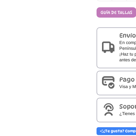
Barefoot
SABINA
GUÍA DE TALLAS
Zapy
cantidad
Envío
En comp
Penínsul
¡Haz tu 
antes d
Pago
Visa y M
Sopo
¿Tienes 
¿Te gusta? Comp