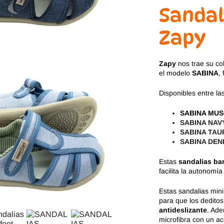
Jack & Lily
Hi-Tec
Sandal
Mayoral
JOMA
Zapy
Pirufin
Knitido
Zapy
nos trae su co
el modelo
SABINA
,
Saguaro
Meli
Disponibles entre las
SlipStop
Shapen
SABINA MU
SABINA NAV
Victoria
Ipanema
SABINA TAU
SABINA DEN
Estas
sandalias ba
facilita la autonomí
Estas sandalias min
para que los deditos
antideslizante
. Ade
microfibra con un a