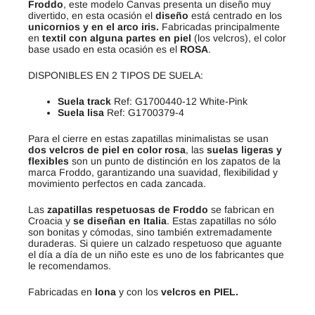
Froddo
, este modelo Canvas presenta un diseño muy
divertido, en esta ocasión el
diseño
está centrado en los
unicornios y en el arco iris.
Fabricadas principalmente
en
textil con alguna partes en piel
(los velcros), el color
base usado en esta ocasión es el
ROSA
.
DISPONIBLES EN 2 TIPOS DE SUELA:
Suela track
Ref: G1700440-12 White-Pink
Suela lisa
Ref: G1700379-4
Para el cierre en estas zapatillas minimalistas se usan
dos velcros de piel en color rosa
, las
suelas ligeras y
flexibles
son un punto de distinción en los zapatos de la
marca Froddo, garantizando una suavidad, flexibilidad y
movimiento perfectos en cada zancada.
Las
zapatillas respetuosas de
Froddo
se fabrican en
Croacia y
se diseñan en Italia
. Estas zapatillas no sólo
son bonitas y cómodas, sino también extremadamente
duraderas. Si quiere un calzado respetuoso que aguante
el día a día de un niño este es uno de los fabricantes que
le recomendamos.
Fabricadas en
lona
y con los
velcros en PIEL.