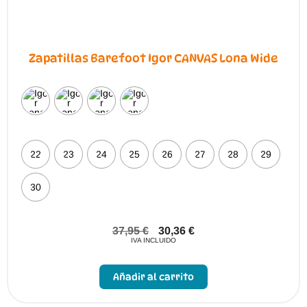
Zapatillas Barefoot Igor CANVAS Lona Wide
22
23
24
25
26
27
28
29
30
37,95
€
30,36
€
IVA INCLUIDO
Este
producto
Añadir al carrito
tiene
múltiples
variantes.