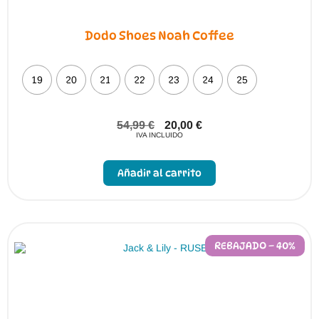
Dodo Shoes Noah Coffee
19
20
21
22
23
24
25
54,99
€
20,00
€
IVA INCLUIDO
Este
producto
Añadir al carrito
tiene
múltiples
variantes.
Las
opciones
se
pueden
REBAJADO – 40%
elegir
en
la
página
de
producto