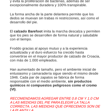
y evita la proliferación de bacterias, además de ser
excepcionalmente duradera y 100% transpirable.
La forma ancha de la parte delantera permite que los
dedos se muevan sin trabas ni restricciones, así como el
desarrollo del pie.
El
calzado Barefoot
imita la marcha descalza y permiten
que los pies se desarrollen de forma natural y saludable
con el tiempo.
Froddo gracias al apoyo mutuo y a la experiencia
actualizada y al duro esfuerzo ha crecido hasta
convertirse en el mayor productor de calzado de Croacia,
con más de 1.000 empleados.
Han aumentado de tamaño, pero el ambiente inicial de
entusiasmo y camaradería sigue siendo el mismo desde
1946. Cada par de zapatos se fabrica de forma
responsable con el medio ambiente,
sin productos
químicos ni compuestos peligrosos como el cromo
(VI)
.
RECOMENDAMOS AGREGAR ENTRE 0.8 CM Y 1.0 CM
A LAS MEDIDAS DEL PIE PARA ELEGIR LA TALLA
CORRECTA. LAS MEDIDAS QUE OFRECEMOS SON DE
LA PLANTILLA.