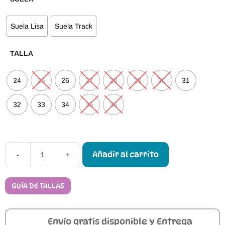
Suela Lisa
Suela Track
TALLA
24
25
26
27
28
29
30
31
32
33
34
35
36
Añadir al carrito
-
+
Zapatillas
Respetuosas
de
Lona
GUÍA DE TALLAS
Froddo
Unicornio
cantidad
Envío gratis disponible y Entrega