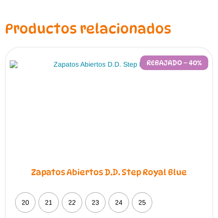
opciones
se
pueden
Productos relacionados
elegir
en
la
página
de
REBAJADO – 40%
producto
Zapatos Abiertos D.D. Step Royal Blue
20
21
22
23
24
25