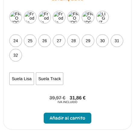
24
25
26
27
28
29
30
31
32
Suela Lisa
Suela Track
39,97
€
31,86
€
IVA INCLUIDO
Este
producto
Añadir al carrito
tiene
múltiples
variantes.
Las