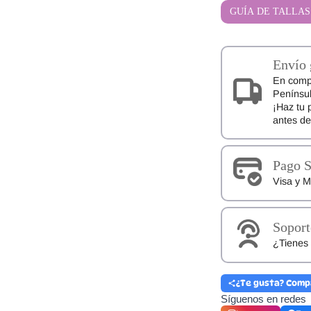
Zapy
GUÍA DE TALLAS
AK211
cantidad
Envío 
En comp
Penínsul
¡Haz tu 
antes d
Pago 
Visa y M
Soport
¿Tienes 
¿Te gusta? Comp
Síguenos en redes