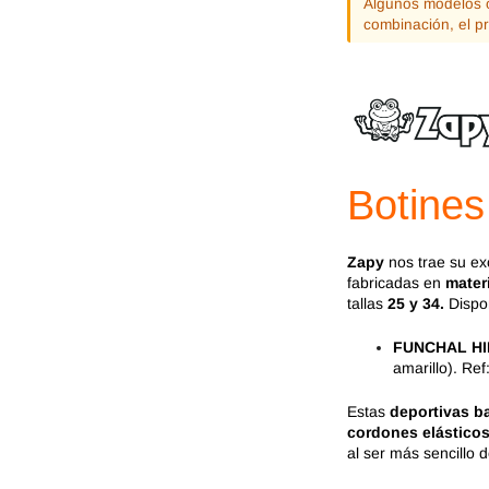
Jack & Lily
Hi-Tec
Algunos modelos o
combinación, el p
Mayoral
JOMA
Pirufin
Knitido
Saguaro
Meli
Botines
SlipStop
Shapen
Zapy
nos trae su ex
Victoria
Ipanema
fabricadas en
materi
tallas
25 y 34.
Dispon
FUNCHAL H
amarillo). Re
Estas
deportivas b
cordones elástico
al ser más sencillo d