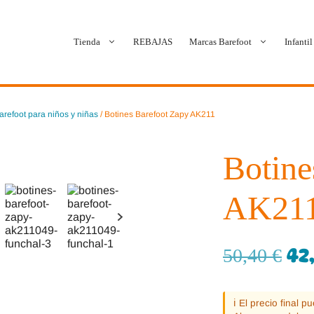
Tienda
REBAJAS
Marcas Barefoot
Infantil
Ballop
Batilas
arefoot para niños y niñas
/ Botines Barefoot Zapy AK211
Blanditos by Crio’s
B&W Break and Walk
Botine
Crave Barefoot
Crecendo
AK21
Coimbra
D.D. Step
Dada
Froddo
42
50,40
€
Dispares
Gioseppo
ℹ️ El precio final 