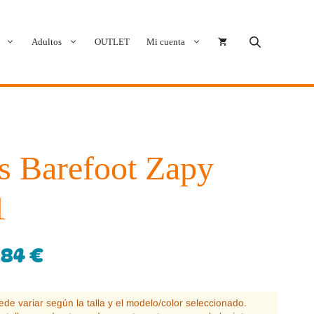
Adultos
OUTLET
Mi cuenta
Cóndor
Bobux
Conguitos
CoqueFlex
s Barefoot Zapy
Deditos
Dodo Shoes
1
Demax
Igor
FlexiNens
Lang.S
,84
€
Koops
Mustang
puede variar según la talla y el modelo/color seleccionado.