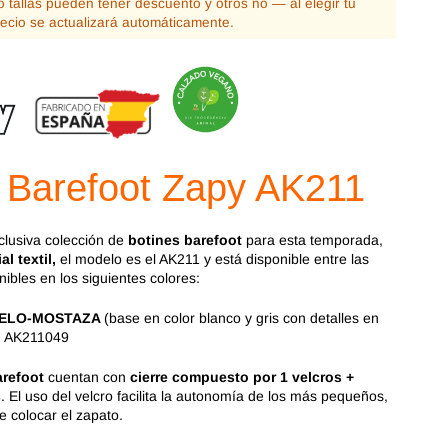
Magical Shoes
OmaKing
 tallas pueden tener descuento y otros no — al elegir tu
recio se actualizará automáticamente.
OldSoles
Reima
RIA
Snugi
Stitch & Walk
Titanitos
 Barefoot
Zapy AK211
Vivant
Tikki
clusiva colección de
botines barefoot
para esta temporada,
Zapy
al textil,
el modelo es el AK211 y está disponible entre las
ibles en los siguientes colores:
IELO-MOSTAZA
(base en color blanco y gris con detalles en
f: AK211049
arefoot
cuentan con
cierre compuesto por 1 velcros +
s
. El uso del velcro facilita la autonomía de los más pequeños,
e colocar el zapato.