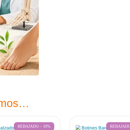
amos…
REBAJADO – 10%
REBAJADO