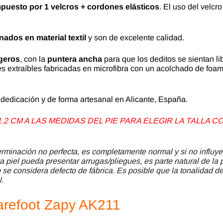
mpuesto por 1 velcros + cordones elásticos
. El uso del velcr
ados en material textil
y son de excelente calidad.
geros
, con la
puntera ancha
para que los deditos se sientan li
res extraíbles fabricadas en microfibra con un acolchado de foa
n dedicación y de forma artesanal en Alicante, España.
2 CM A LAS MEDIDAS DEL PIE PARA ELEGIR LA TALLA
minación no perfecta, es completamente normal y si no influye
a piel pueda presentar arrugas/pliegues, es parte natural de la 
se considera defecto de fábrica. Es posible que la tonalidad del
l.
Barefoot Zapy AK211