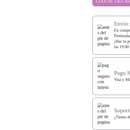
GUÍA DE TALLAS
Barefoot
Igor
VERONA
cantidad
Envío 
En compra
Península
¡Haz tu p
las 19:0
Pago 
Visa y Ma
Soport
¿Tienes d