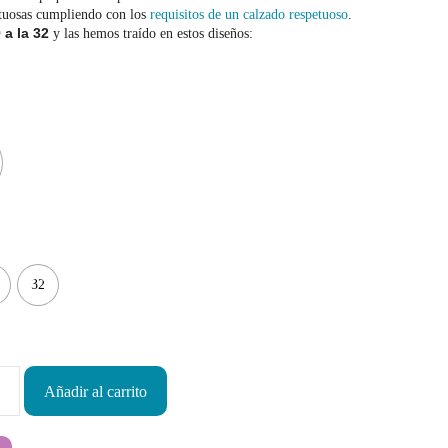
tuosas cumpliendo con los
requisitos de un calzado respetuoso
.
 a la 32
y las hemos traído en estos diseños:
OldSoles
Reima
RIA
Snugi
Stitch & Walk
Titanitos
Vivant
Tikki
Zapy
32
Añadir al carrito