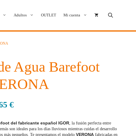
Adultos
OUTLET
Mi cuenta
ERONA
Cóndor
Bobux
Conguitos
CoqueFlex
de Agua Barefoot
Deditos
Dodo Shoes
 VERONA
Demax
Igor
,65
€
FlexiNens
Lang.S
Koops
Mustang
foot del fabricante español IGOR
, la fusión perfecta entre
más son ideales para los días lluviosos mientras cuidas el desarrollo
Magical Shoes
OmaKing
VERONA
 los más pequeños. Te presentamos el modelo
fabricadas en