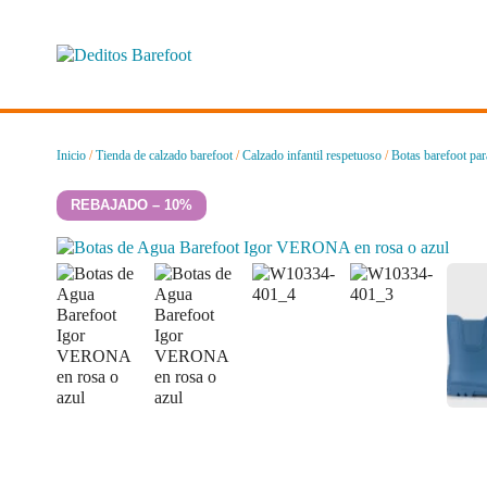
Saltar
al
contenido
Inicio
/
Tienda de calzado barefoot
/
Calzado infantil respetuoso
/
Botas barefoot par
REBAJADO – 10%