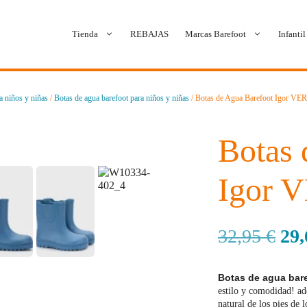
Tienda
REBAJAS
Marcas Barefoot
Infantil
a niños y niñas
/
Botas de agua barefoot para niños y niñas
/ Botas de Agua Barefoot Igor V
Ballop
Batilas
Blanditos by Crio’s
B&W Break and Walk
Botas 
Crave Barefoot
Crecendo
Igor
Coimbra
D.D. Step
32,95
€
29
Dada
Froddo
Dispares
Gioseppo
Botas de agua bare
estilo y comodidad! ade
Jack & Lily
Hi-Tec
natural de los pies de