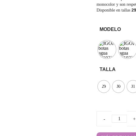
monocolor y son respe
29
Disponible en tallas
Mayoral
JOMA
Pirufin
Knitido
MODELO
Saguaro
Meli
SlipStop
Shapen
TALLA
Victoria
Ipanema
29
30
31
Botas
de
Agua