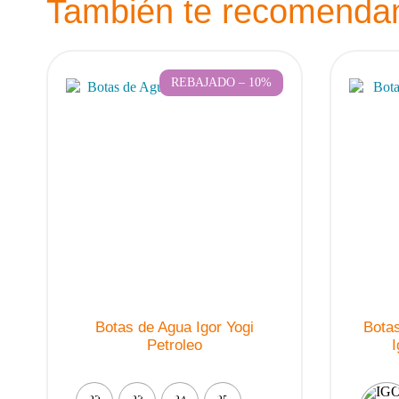
También te recomend
REBAJADO – 10%
Botas de Agua Igor Yogi
Bota
Petroleo
I