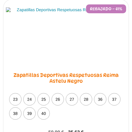
REBAJADO – 41%
Zapatillas Deportivas Respetuosas Reima
Astelu Negro
23
24
25
26
27
28
36
37
38
39
40