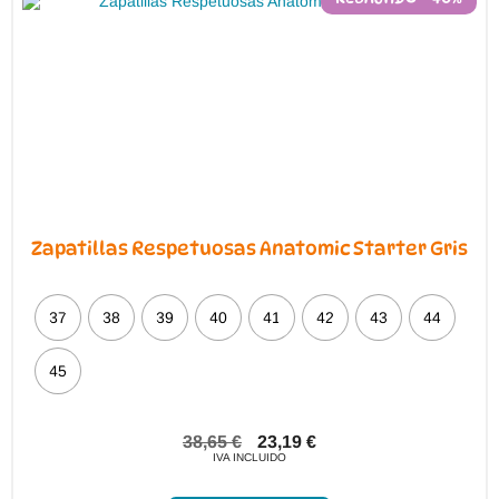
elegir
en
la
página
de
producto
Zapatillas Respetuosas Anatomic Starter Gris
37
38
39
40
41
42
43
44
45
38,65
€
23,19
€
IVA INCLUIDO