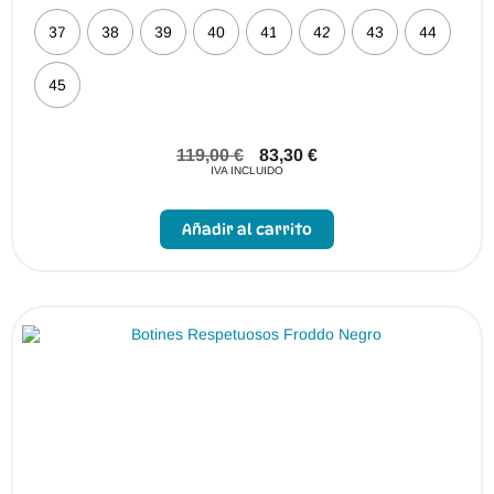
37
38
39
40
41
42
43
44
45
119,00
€
83,30
€
IVA INCLUIDO
Este
producto
Añadir al carrito
tiene
múltiples
variantes.
Las
opciones
se
pueden
elegir
en
la
página
de
producto