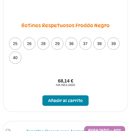
Botines Respetuosos Froddo Negro
25
26
28
29
36
37
38
39
40
68,14
€
IVA INCLUIDO
Este
producto
Añadir al carrito
tiene
múltiples
variantes.
Las
opciones
se
pueden
REBAJADO – 40%