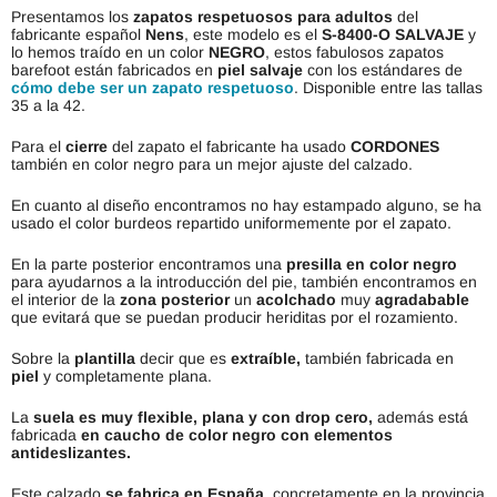
Presentamos los
zapatos respetuosos para adultos
del
fabricante español
Nens
, este modelo es el
S-8400-O SALVAJE
y
lo hemos traído en un color
NEGRO
, estos fabulosos zapatos
barefoot están fabricados en
piel salvaje
con los estándares de
cómo debe ser un zapato respetuoso
. Disponible entre las tallas
35 a la 42.
Para el
cierre
del zapato el fabricante ha usado
CORDONES
también en color negro para un mejor ajuste del calzado.
En cuanto al diseño encontramos no hay estampado alguno, se ha
usado el color burdeos repartido uniformemente por el zapato.
En la parte posterior encontramos una
presilla en color negro
para ayudarnos a la introducción del pie, también encontramos en
el interior de la
zona posterior
un
acolchado
muy
agradabable
que evitará que se puedan producir heriditas por el rozamiento.
Sobre la
plantilla
decir que es
extraíble,
también fabricada en
piel
y completamente plana.
La
suela es muy flexible, plana y con drop cero,
además está
fabricada
en caucho de color negro con elementos
antideslizantes.
Este calzado
se fabrica en España
, concretamente en la provincia