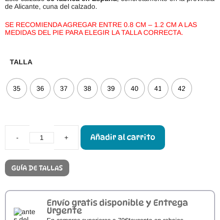
de Alicante, cuna del calzado.
SE RECOMIENDA AGREGAR ENTRE 0.8 CM – 1.2 CM A LAS
MEDIDAS DEL PIE PARA ELEGIR LA TALLA CORRECTA.
TALLA
35
36
37
38
39
40
41
42
Añadir al carrito
Calzado
Respetuoso
Adultos
FlexiNens
GUÍA DE TALLAS
Salvaje
Negro
cantidad
Envío gratis disponible y Entrega
Urgente