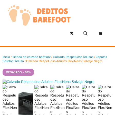
Saltar
al
contenido
Menú
Inicio
/
Tienda de calzado barefoot
/
Calzado Respetuoso Adultos
/
Zapatos
Barefoot Adulto
/ Calzado Respetuoso Adultos FlexiNens Salvaje Negro
REBAJADO – 60%