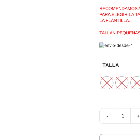
RECOMENDAMOS AG
PARA ELEGIR LA 
LA PLANTILLA.
TALLAN PEQUEÑAS 
TALLA
39
40
41
-
+
Zapatillas
Respetuosas
Ballop
Corso