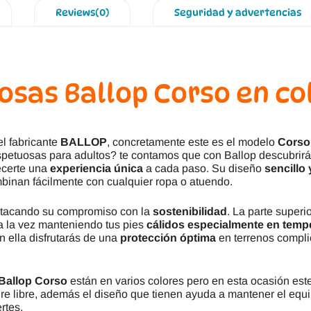
Reviews(0)
Seguridad y advertencias
osas Ballop Corso en col
l fabricante
BALLOP
, concretamente este es el modelo
Corso
espetuosas para adultos? te contamos que con Ballop descubrir
ecerte una
experiencia única
a cada paso. Su diseño
sencillo 
mbinan fácilmente con cualquier ropa o atuendo.
stacando su compromiso con la
sostenibilidad
. La parte super
a la vez manteniendo tus pies
cálidos especialmente en temp
on ella disfrutarás de una
protección óptima
en terrenos compli
Ballop Corso
están en varios colores pero en esta ocasión est
ire libre, además el diseño que tienen ayuda a mantener el equil
rtes.