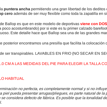
 la
puntera ancha
permitiendo una gran libertad de los deditos 
op cero
además de ser muy flexible como toda la zapatilla en si
 de Ballop es que en este modelo de deportivas
viene con DOS
a poco acostumbrando) por si este es tu primer calzado barefoo
uoso. Este detalle hace que Ballop sea una de las grandes ma
rte posterior encontramos una presilla que facilita la colocación d
ás de ser transpirables. LAVABLES EN FRIO (NO SECAR EN SECAD
0 CM A LAS MEDIDAS DEL PIE PARA ELEGIR LA TALLA
LO HABITUAL
minación no perfecta, es completamente normal y si no influye
a piel pueda presentar arrugas/pliegues, es parte natural de la 
se considera defecto de fábrica. Es posible que la tonalidad del
l.