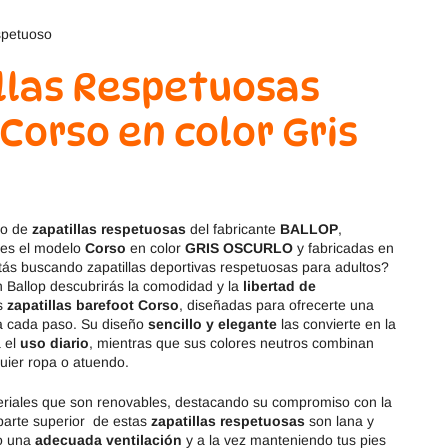
Magical Shoes
OmaKing
OldSoles
Reima
llas Respetuosas
RIA
Snugi
 Corso en color Gris
Stitch & Walk
Titanitos
o
Vivant
Tikki
lo de
zapatillas respetuosas
del fabricante
BALLOP
,
 es el modelo
Corso
en color
GRIS OSCURLO
y fabricadas en
Zapy
stás buscando zapatillas deportivas respetuosas para adultos?
 Ballop descubrirás la comodidad y la
libertad de
s
zapatillas barefoot Corso
, diseñadas para ofrecerte una
 cada paso. Su diseño
sencillo y elegante
las convierte en la
a el
uso diario
, mientras que sus colores neutros combinan
uier ropa o atuendo.
riales que son renovables, destacando su compromiso con la
 parte superior de estas
zapatillas respetuosas
son lana y
do una
adecuada ventilación
y a la vez manteniendo tus pies