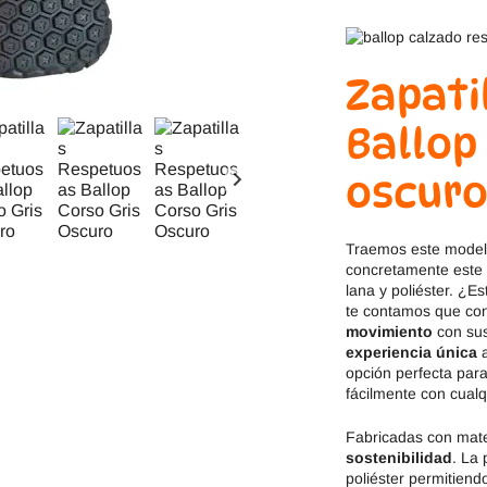
Jack & Lily
Hi-Tec
Mayoral
JOMA
Zapati
Pirufin
Knitido
Ballop
Saguaro
Meli
oscur
SlipStop
Shapen
Traemos este mode
concretamente este
Victoria
Ipanema
lana y poliéster. ¿E
te contamos que con
movimiento
con su
experiencia única
a
opción perfecta par
fácilmente con cualq
Fabricadas con mate
sostenibilidad
. La
poliéster permitien