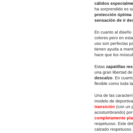
cálidos especialme
ha sorprendido es 
protección óptima
sensación de ir de
En cuanto al diseño 
colores pero en est
uso son perfectas pa
tienen ayuda a mante
hace que los múscul
Estas
zapatillas re
una gran libertad de
descalzo
. En cuant
flexible como toda la 
Una de las caracter
modelo de deportiv
transición
(con un p
acostumbrando) por 
completamente pl
respetuoso. Este de
calzado respetuoso.