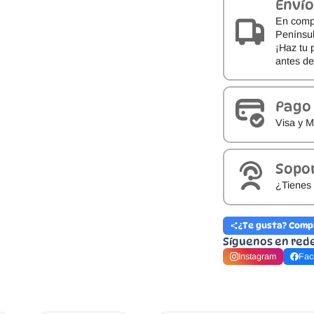
Envío
Gris
Oscuro
En comp
cantidad
Penínsul
¡Haz tu 
antes d
Pago
Visa y M
Sopo
¿Tienes 
¿Te gusta? Comp
Síguenos en red
Instagram
Fac