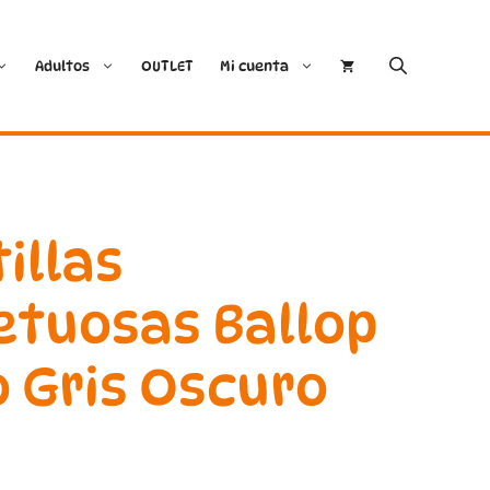
Adultos
OUTLET
Mi cuenta
Cóndor
Bobux
Conguitos
CoqueFlex
illas
Deditos
Dodo Shoes
etuosas Ballop
Demax
Igor
 Gris Oscuro
FlexiNens
Lang.S
Koops
Mustang