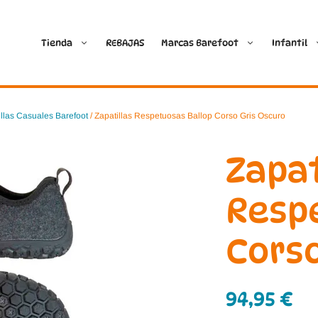
Tienda
REBAJAS
Marcas Barefoot
Infantil
Ballop
Batilas
illas Casuales Barefoot
/ Zapatillas Respetuosas Ballop Corso Gris Oscuro
Blanditos by Crio’s
B&W Break and Walk
Zapat
Crave Barefoot
Crecendo
Resp
Coimbra
D.D. Step
Corso
Dada
Froddo
Dispares
Gioseppo
94,95
€