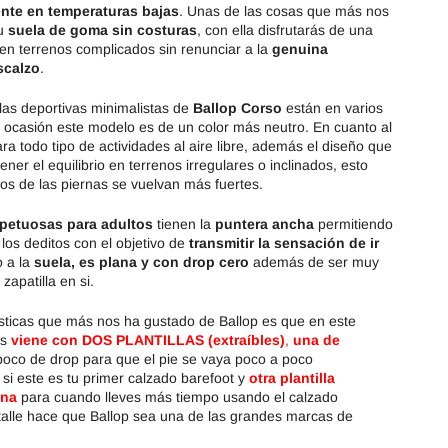
nte en temperaturas bajas
. Unas de las cosas que más nos
su
suela de goma sin costuras
, con ella disfrutarás de una
en terrenos complicados sin renunciar a la
genuina
scalzo
.
las deportivas minimalistas de
Ballop Corso
están en varios
a ocasión este modelo es de un color más neutro. En cuanto al
ra todo tipo de actividades al aire libre, además el diseño que
ner el equilibrio en terrenos irregulares o inclinados, esto
os de las piernas se vuelvan más fuertes.
spetuosas para adultos
tienen la
puntera ancha
permitiendo
 los deditos con el objetivo de
transmitir la sensación de ir
o a la
suela, es plana y con drop cero
además de ser muy
zapatilla en si.
ísticas que más nos ha gustado de Ballop es que en este
as
viene con DOS PLANTILLAS (extraíbles)
,
una de
oco de drop para que el pie se vaya poco a poco
si este es tu primer calzado barefoot y
otra plantilla
ana
para cuando lleves más tiempo usando el calzado
talle hace que Ballop sea una de las grandes marcas de