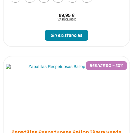
89,95
€
IVA INCLUIDO
Sin existencias
REBAJADO – 50%
Zapatillas Respetuosas Ballop Tilava Verde