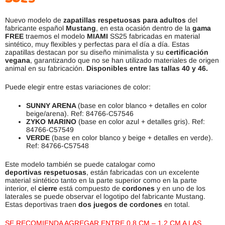
Nuevo modelo de
zapatillas respetuosas para adultos
del
fabricante español
Mustang
, en esta ocasión dentro de la
gama
FREE
traemos el modelo
MIAMI
SS25 fabricadas en material
sintético, muy flexibles y perfectas para el día a día. Estas
zapatillas destacan por su diseño minimalista y su
certificación
vegana
, garantizando que no se han utilizado materiales de origen
animal en su fabricación.
Disponibles entre las tallas 40 y 46.
Puede elegir entre estas variaciones de color:
SUNNY ARENA
(base en color blanco + detalles en color
beige/arena). Ref: 84766-C57546
ZYKO MARINO
(base en color azul + detalles gris). Ref:
84766-C57549
VERDE
(base en color blanco y beige + detalles en verde).
Ref: 84766-C57548
Este modelo también se puede catalogar como
deportivas respetuosas
, están fabricadas con un excelente
material sintético tanto en la parte superior como en la parte
interior, el
cierre
está compuesto de
cordones
y en uno de los
laterales se puede observar el logotipo del fabricante Mustang.
Estas deportivas traen
dos juegos de cordones
en total.
SE RECOMIENDA AGREGAR ENTRE 0.8 CM – 1.2 CM A LAS