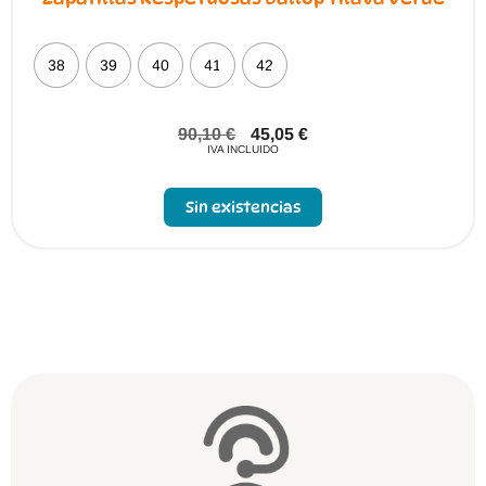
38
39
40
41
42
90,10
€
45,05
€
IVA INCLUIDO
Sin existencias