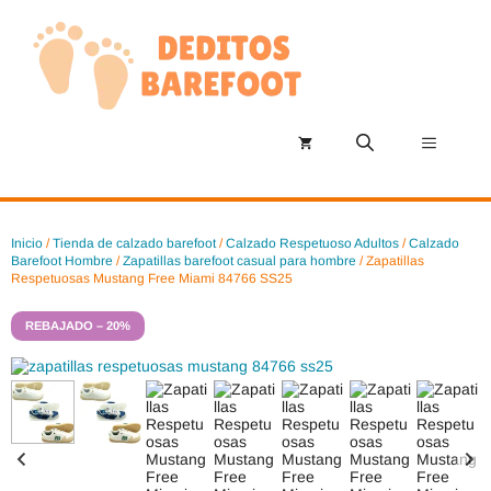
Saltar
al
contenido
Menú
Inicio
/
Tienda de calzado barefoot
/
Calzado Respetuoso Adultos
/
Calzado
Barefoot Hombre
/
Zapatillas barefoot casual para hombre
/ Zapatillas
Respetuosas Mustang Free Miami 84766 SS25
REBAJADO – 20%