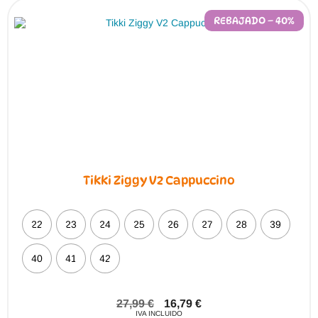
REBAJADO – 40%
Tikki Ziggy V2 Cappuccino
22
23
24
25
26
27
28
39
40
41
42
27,99
€
16,79
€
IVA INCLUIDO