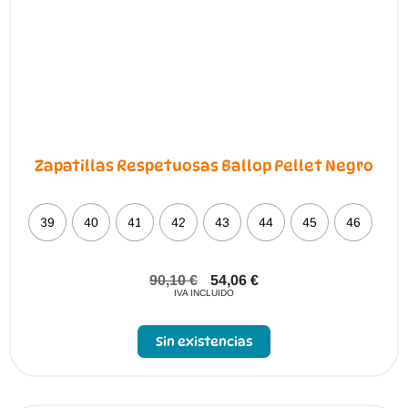
Zapatillas Respetuosas Ballop Pellet Negro
39
40
41
42
43
44
45
46
90,10
€
54,06
€
IVA INCLUIDO
Sin existencias