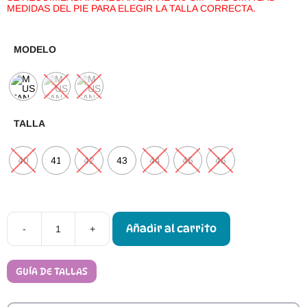
MEDIDAS DEL PIE PARA ELEGIR LA TALLA CORRECTA.
MODELO
TALLA
40
41
42
43
44
45
46
Añadir al carrito
-
+
Zapatillas
Respetuosas
Mustang
Free
GUÍA DE TALLAS
Miami
84766
SS25