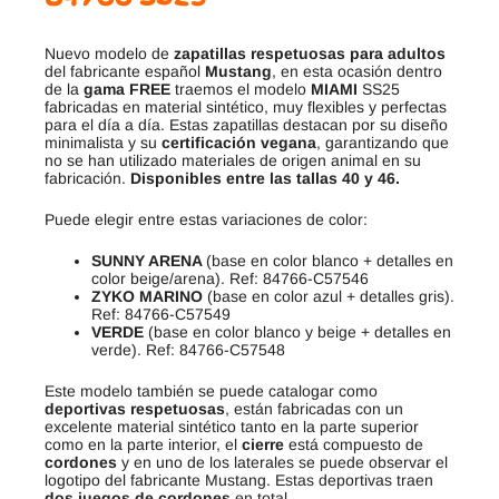
Nuevo modelo de
zapatillas respetuosas para adultos
del fabricante español
Mustang
, en esta ocasión dentro
de la
gama FREE
traemos el modelo
MIAMI
SS25
fabricadas en material sintético, muy flexibles y perfectas
para el día a día. Estas zapatillas destacan por su diseño
minimalista y su
certificación vegana
, garantizando que
no se han utilizado materiales de origen animal en su
fabricación.
Disponibles entre las tallas 40 y 46.
Puede elegir entre estas variaciones de color:
SUNNY ARENA
(base en color blanco + detalles en
color beige/arena). Ref: 84766-C57546
ZYKO MARINO
(base en color azul + detalles gris).
Ref: 84766-C57549
VERDE
(base en color blanco y beige + detalles en
verde). Ref: 84766-C57548
Este modelo también se puede catalogar como
deportivas respetuosas
, están fabricadas con un
excelente material sintético tanto en la parte superior
como en la parte interior, el
cierre
está compuesto de
cordones
y en uno de los laterales se puede observar el
logotipo del fabricante Mustang. Estas deportivas traen
dos juegos de cordones
en total.