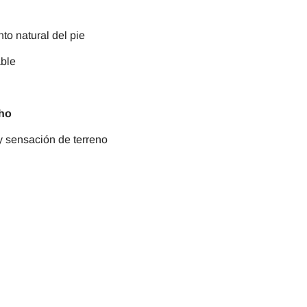
o natural del pie
able
cho
y sensación de terreno