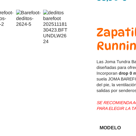
Jack & Lily
Hi-Tec
Mayoral
JOMA
Zapati
Pirufin
Knitido
Runnin
Saguaro
Meli
Las Joma Tundra Ba
SlipStop
Shapen
diseñadas para ofrec
Incorporan
drop 0 
Victoria
Ipanema
suela JOMA BAREFOO
del pie, la ventilac
salidas por sendero
SE RECOMIENDA AG
PARA ELEGIR LA T
MODELO