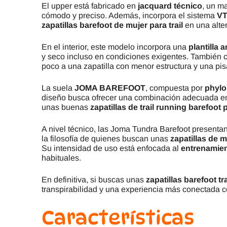
El upper está fabricado en
jacquard técnico
, un ma
cómodo y preciso. Además, incorpora el sistema
V
zapatillas barefoot de mujer para trail
en una alter
En el interior, este modelo incorpora una
plantilla 
y seco incluso en condiciones exigentes. También
poco a una zapatilla con menor estructura y una pi
La suela
JOMA BAREFOOT
, compuesta por
phylo
diseño busca ofrecer una combinación adecuada entr
unas buenas
zapatillas de trail running barefoot
A nivel técnico, las Joma Tundra Barefoot present
la filosofía de quienes buscan unas
zapatillas de 
Su intensidad de uso está enfocada al
entrenamie
habituales.
En definitiva, si buscas unas
zapatillas barefoot tr
transpirabilidad y una experiencia más conectada c
Características