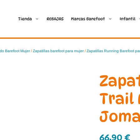
Tienda
REBAJAS
Marcas Barefoot
Infantil
Ballop
Batilas
do Barefoot Mujer
/
Zapatillas barefoot para mujer
/
Zapatillas Running Barefoot pa
Blanditos by Crio’s
B&W Break and Walk
Zapat
Crave Barefoot
Crecendo
Trail
Coimbra
D.D. Step
Joma
Dada
Froddo
Dispares
Gioseppo
66,90
€