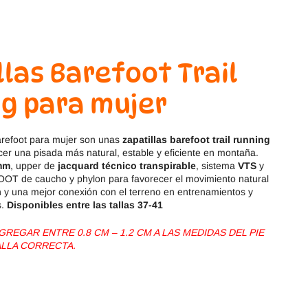
Magical Shoes
OmaKing
OldSoles
Reima
llas Barefoot Trail
RIA
Snugi
g para mujer
Stitch & Walk
Titanitos
refoot para mujer son unas
zapatillas barefoot trail running
Vivant
Tikki
er una pisada más natural, estable y eficiente en montaña.
mm
, upper de
jacquard técnico transpirable
, sistema
VTS
y
Zapy
T de caucho y phylon para favorecer el movimiento natural
ión y una mejor conexión con el terreno en entrenamientos y
s.
Disponibles entre las tallas 37-41
REGAR ENTRE 0.8 CM – 1.2 CM A LAS MEDIDAS DEL PIE
ALLA CORRECTA.