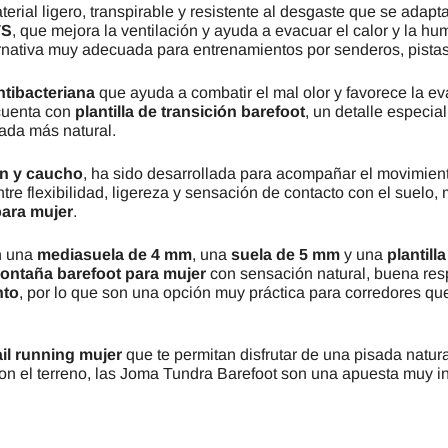
terial ligero, transpirable y resistente al desgaste que se adapt
TS
, que mejora la ventilación y ayuda a evacuar el calor y la hu
nativa muy adecuada para entrenamientos por senderos, pistas f
antibacteriana
que ayuda a combatir el mal olor y favorece la e
 cuenta con
plantilla de transición barefoot
, un detalle especi
sada más natural.
n y caucho
, ha sido desarrollada para acompañar el movimiento 
e flexibilidad, ligereza y sensación de contacto con el suelo
 para mujer
.
an una
mediasuela de 4 mm
, una
suela de 5 mm
y una
plantill
montaña barefoot para mujer
con sensación natural, buena resp
nto
, por lo que son una opción muy práctica para corredores que
ail running mujer
que te permitan disfrutar de una pisada natur
on el terreno, las Joma Tundra Barefoot son una apuesta muy i