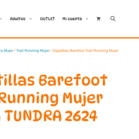
Adultos
OUTLET
Mi cuenta
Cóndor
Bobux
ra Mujer
/
Trail Running Mujer
/ Zapatillas Barefoot Trail Running Mujer
Conguitos
CoqueFlex
illas Barefoot
Deditos
Dodo Shoes
 Running Mujer
Demax
Igor
 TUNDRA 2624
FlexiNens
Lang.S
Koops
Mustang