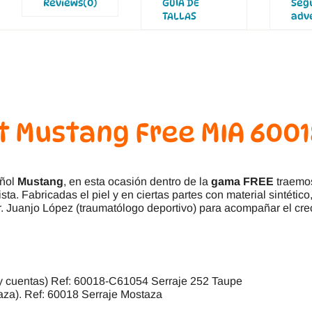
Reviews(0)
GUÍA DE
Seg
TALLAS
adv
t Mustang Free MIA 600
añol
Mustang
, en esta ocasión dentro de la
gama FREE
traemo
a. Fabricadas el piel y en ciertas partes con material sintético,
Dr. Juanjo López (traumatólogo deportivo) para acompañar el creci
y cuentas) Ref: 60018-C61054 Serraje 252 Taupe
aza). Ref: 60018 Serraje Mostaza