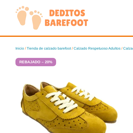
Saltar
al
contenido
Inicio
/
Tienda de calzado barefoot
/
Calzado Respetuoso Adultos
/
Calza
REBAJADO – 20%