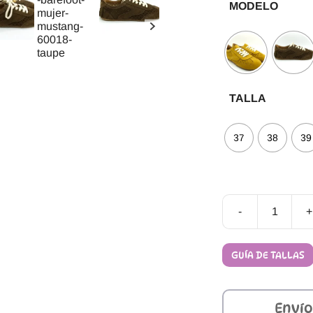
MODELO
TALLA
37
38
39
-
+
Zapatillas
Barefoot
Mustang
GUÍA DE TALLAS
Free
MIA
60018
cantidad
Envío