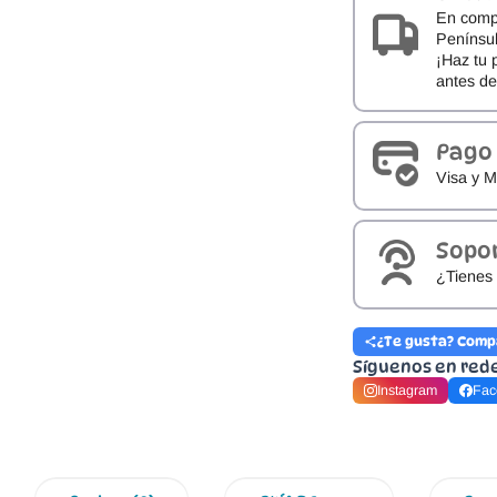
En comp
Penínsul
¡Haz tu 
antes d
Pago
Visa y M
Sopo
¿Tienes 
¿Te gusta? Comp
Síguenos en red
Instagram
Fac