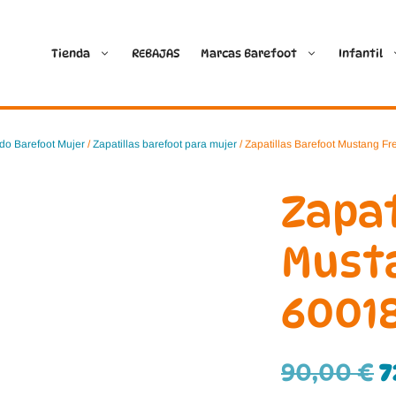
Tienda
REBAJAS
Marcas Barefoot
Infantil
Ballop
Batilas
do Barefoot Mujer
/
Zapatillas barefoot para mujer
/ Zapatillas Barefoot Mustang F
Blanditos by Crio’s
B&W Break and Walk
Zapat
Crave Barefoot
Crecendo
Musta
Coimbra
D.D. Step
6001
Dada
Froddo
Dispares
Gioseppo
90,00
€
7