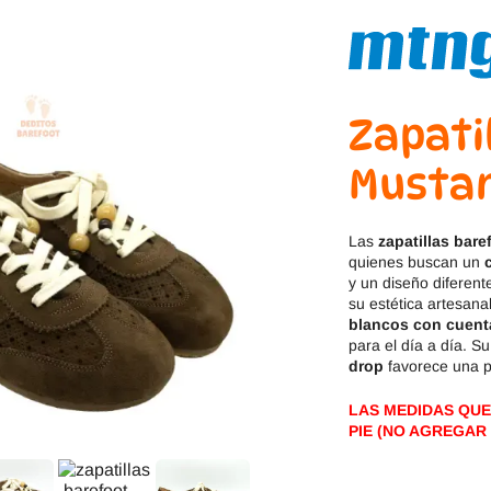
Jack & Lily
Hi-Tec
Mayoral
JOMA
Pirufin
Knitido
Zapati
Mustan
Saguaro
Meli
SlipStop
Shapen
Las
zapatillas bar
quienes buscan un
Victoria
Ipanema
y un diseño diferen
su estética artesana
blancos con cuent
para el día a día. S
drop
favorece una p
LAS MEDIDAS QUE
PIE (NO AGREGAR 