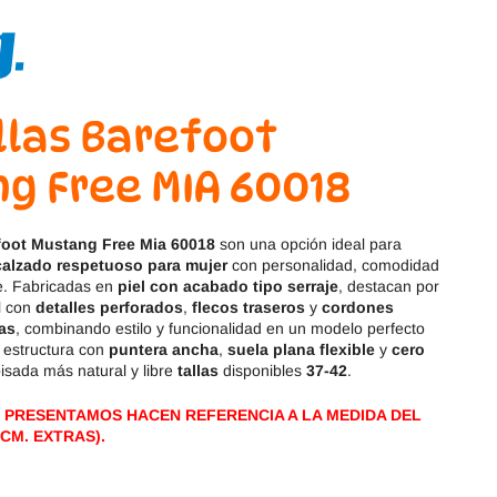
Magical Shoes
OmaKing
OldSoles
Reima
RIA
Snugi
llas Barefoot
g Free MIA 60018
Stitch & Walk
Titanitos
Vivant
Tikki
efoot Mustang Free Mia 60018
son una opción ideal para
calzado respetuoso para mujer
con personalidad, comodidad
Zapy
te. Fabricadas en
piel con acabado tipo serraje
, destacan por
l con
detalles perforados
,
flecos traseros
y
cordones
as
, combinando estilo y funcionalidad en un modelo perfecto
u estructura con
puntera ancha
,
suela plana flexible
y
cero
isada más natural y libre
tallas
disponibles
37-42
.
 PRESENTAMOS HACEN REFERENCIA A LA MEDIDA DEL
CM. EXTRAS).