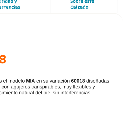
uridad y
Sobre este
ertencias
Calzado
18
s el modelo
MIA
en su variación
60018
diseñadas
 con agujeros transpirables, muy flexibles y
miento natural del pie, sin interferencias.