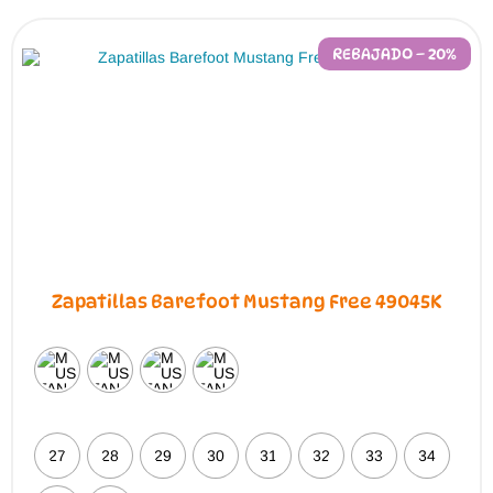
opciones
se
pueden
REBAJADO – 20%
elegir
en
la
página
de
producto
Zapatillas Barefoot Mustang Free 49045K
27
28
29
30
31
32
33
34