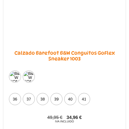
Calzado Barefoot B&W Conguitos GoFlex
Sneaker 1003
36
37
38
39
40
41
49,95
€
34,96
€
IVA INCLUIDO
Este