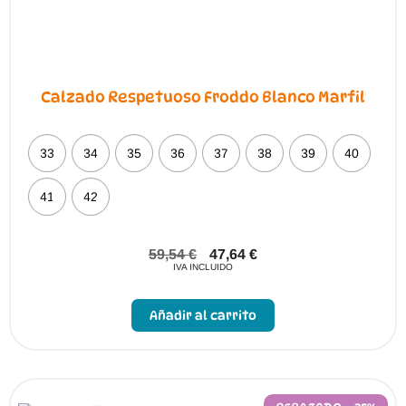
Calzado Respetuoso Froddo Blanco Marfil
33
34
35
36
37
38
39
40
41
42
59,54
€
47,64
€
IVA INCLUIDO
Este
producto
Añadir al carrito
tiene
múltiples
variantes.
Las
opciones
se