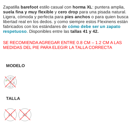
Zapatilla
barefoot
estilo casual con
horma XL
: puntera amplia,
suela fina y muy flexible
y
cero drop
para una pisada natural.
Ligera, cómoda y perfecta para
pies anchos
o para quien busca
libertad real en los dedos. y como siempre estos Flexinens están
fabricados con los estándares de
cómo debe ser un zapato
respetuoso
. Disponibles entre las
tallas 41 y 42.
SE RECOMIENDA AGREGAR ENTRE 0.8 CM – 1.2 CM A LAS
MEDIDAS DEL PIE PARA ELEGIR LA TALLA CORRECTA
MODELO
TALLA
41
42