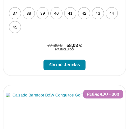
37
38
39
40
41
42
43
44
45
77,90
€
58,03
€
IVA INCLUIDO
Sin existencias
REBAJADO – 30%