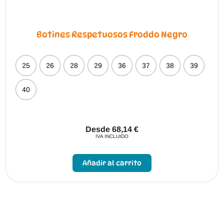
Botines Respetuosos Froddo Negro
25
26
28
29
36
37
38
39
40
Desde
68,14
€
IVA INCLUIDO
Este
producto
Añadir al carrito
tiene
múltiples
variantes.
Las
opciones
se
pueden
elegir