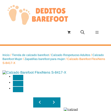
Saltar
al
contenido
Menú
Inicio
/
Tienda de calzado barefoot
/
Calzado Respetuoso Adultos
/
Calzado
Barefoot Mujer
/
Zapatillas barefoot para mujer
/ Calzado Barefoot FlexiNens
S-8417-X