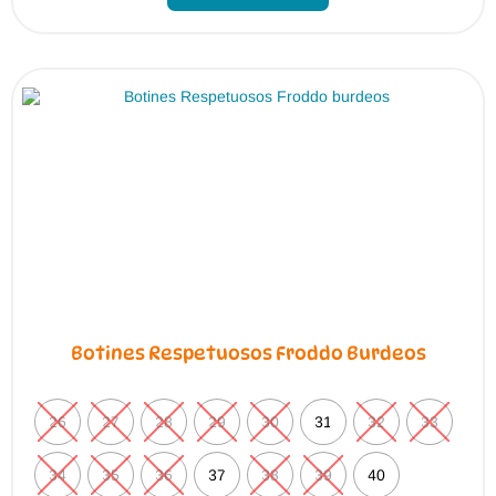
Botines Respetuosos Froddo Burdeos
26
27
28
29
30
31
32
33
34
35
36
37
38
39
40