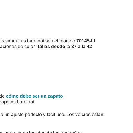
as sandalias barefoot son el modelo
70145-LI
iaciones de color.
Tallas desde la 37 a la 42
 de
cómo debe ser un zapato
zapatos barefoot.
un ajuste perfecto y fácil uso. Los velcros están
 calzado como los pies de los pequeños.