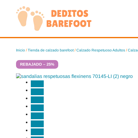
Saltar
al
contenido
Inicio
/
Tienda de calzado barefoot
/
Calzado Respetuoso Adultos
/
Calza
REBAJADO – 25%