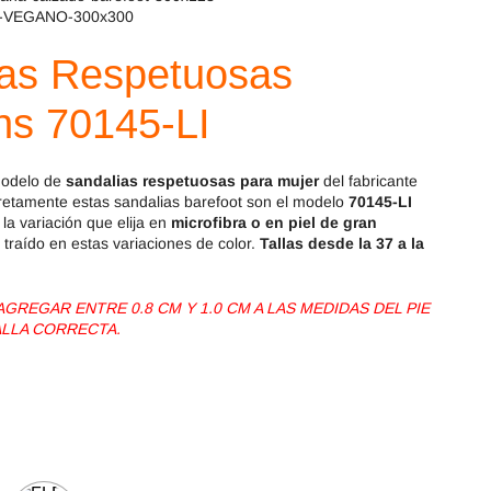
Magical Shoes
OmaKing
OldSoles
Reima
ias Respetuosas
RIA
Snugi
ns 70145-LI
Stitch & Walk
Titanitos
modelo de
sandalias respetuosas para mujer
del fabricante
retamente estas sandalias barefoot son el modelo
70145-LI
Vivant
Tikki
la variación que elija en
microfibra o en piel de gran
 traído en estas variaciones de color.
Tallas desde la 37 a la
Zapy
REGAR ENTRE 0.8 CM Y 1.0 CM A LAS MEDIDAS DEL PIE
ALLA CORRECTA.