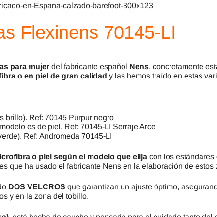
s Flexinens 70145-LI
as para mujer
del fabricante español
Nens
, concretamente est
ibra o en piel de gran calidad
y las hemos traído en estas var
s brillo). Ref: 70145 Purpur negro
 modelo es de piel. Ref: 70145-LI Serraje Arce
verde). Ref: Andromeda 70145-LI
crofibra o piel según el modelo que elija
con los estándares
les que ha usado el fabricante Nens en la elaboración de estos 
ado
DOS VELCROS
que garantizan un ajuste óptimo, asegurando 
s y en la zona del tobillo.
ro)
, está hecha de caucho y pensada para el cuidado tanto del