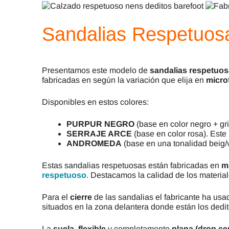
Sandalias Respetuosa
Presentamos este modelo de
sandalias respetuos
fabricadas en según la variación que elija en
microf
Disponibles en estos colores:
PURPUR NEGRO
(base en color negro + gri
SERRAJE ARCE
(base en color rosa). Este
ANDROMEDA
(base en una tonalidad beig/
Estas sandalias respetuosas están fabricadas en
mi
respetuoso
. Destacamos la calidad de los materia
Para el
cierre
de las sandalias el fabricante ha us
situados en la zona delantera donde están los dedito
La
suela
,
flexible
y completamente
plana (drop ce