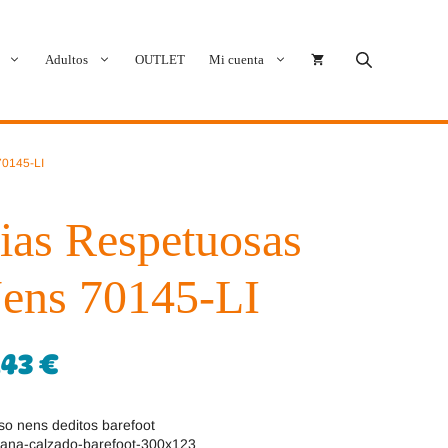
Adultos
OUTLET
Mi cuenta
Cóndor
Bobux
70145-LI
Conguitos
CoqueFlex
ias Respetuosas
Deditos
Dodo Shoes
ens 70145-LI
Demax
Igor
FlexiNens
Lang.S
,43
€
Koops
Mustang