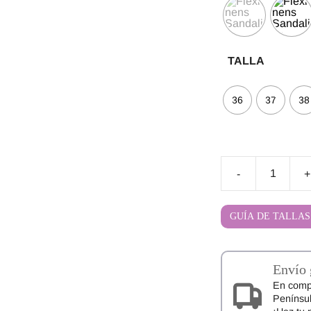
TALLA
36
37
38
-
+
Sandalias
Respetuosas
FlexiNens
GUÍA DE TALLAS
70145-
LI
cantidad
Envío 
En comp
Penínsul