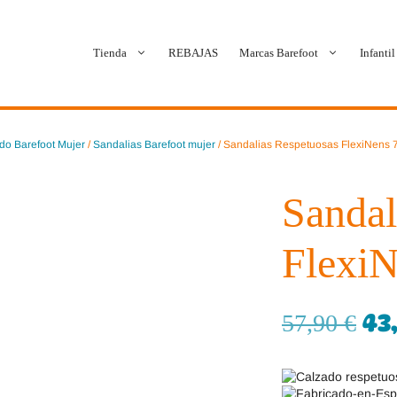
Tienda
REBAJAS
Marcas Barefoot
Infantil
Ballop
Batilas
do Barefoot Mujer
/
Sandalias Barefoot mujer
/ Sandalias Respetuosas FlexiNens 
Blanditos by Crio’s
B&W Break and Walk
Sandal
Crave Barefoot
Crecendo
FlexiN
Coimbra
D.D. Step
Dada
Froddo
43
57,90
€
Dispares
Gioseppo