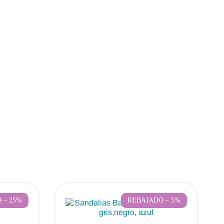
 – 25%
REBAJADO – 5%