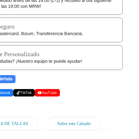
pedido antes de las 14:00 (L-J) y recíbelo al día siguiente
e las 19:00 con MRW!
Seguro
astercard, Bizum, Transferencia Bancaria.
e Personalizado
dudas? ¡Nuestro equipo te puede ayudar!
ártelo
ebook
TikTok
YouTube
ÍA DE TALLAS
Sobre este Calzado