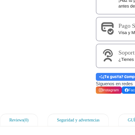
¡Haz tu 
antes d
Pago 
Visa y M
Soport
¿Tienes 
¿Te gusta? Comp
Síguenos en redes
Instagram
Fac
Reviews(0)
Seguridad y advertencias
GU