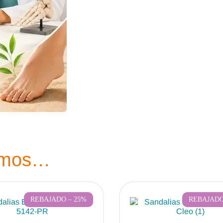
amos…
REBAJADO – 25%
REBAJADO