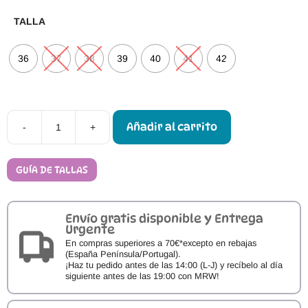
TALLA
36
37
38
39
40
41
42
Añadir al carrito
-
+
Sandalias
Barefoot
LANG.S
SOUL
GUÍA DE TALLAS
VEGAN
cantidad
Envío gratis disponible y Entrega
Urgente
En compras superiores a 70€*excepto en rebajas
(España Península/Portugal).
¡Haz tu pedido antes de las 14:00 (L-J) y recíbelo al día
siguiente antes de las 19:00 con MRW!