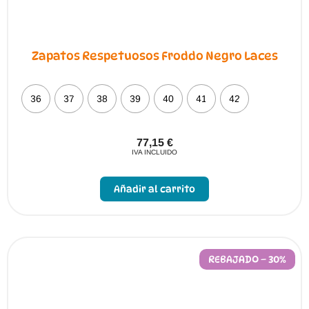
Zapatos Respetuosos Froddo Negro Laces
36
37
38
39
40
41
42
77,15
€
IVA INCLUIDO
Este
producto
Añadir al carrito
tiene
múltiples
variantes.
Las
opciones
se
pueden
REBAJADO – 30%
elegir
en
la
página