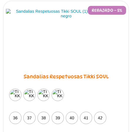
opciones
se
pueden
REBAJADO – 5%
elegir
en
la
página
de
producto
Sandalias Respetuosas Tikki SOUL
36
37
38
39
40
41
42