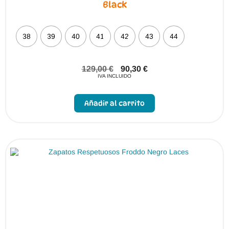
Black
38
39
40
41
42
43
44
129,00
€
90,30
€
IVA INCLUIDO
Este
producto
Añadir al carrito
tiene
múltiples
variantes.
Las
opciones
se
pueden
elegir
en
la
página
de
producto