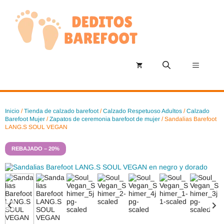
Saltar
al
contenido
Menú
Inicio
/
Tienda de calzado barefoot
/
Calzado Respetuoso Adultos
/
Calzado
Barefoot Mujer
/
Zapatos de ceremonia barefoot de mujer
/ Sandalias Barefoot
LANG.S SOUL VEGAN
REBAJADO – 20%