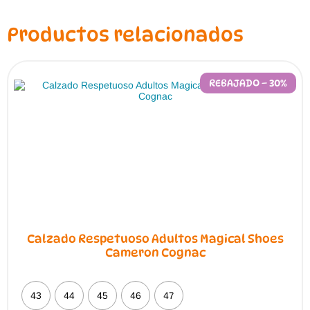
opciones
se
pueden
Productos relacionados
elegir
en
la
página
de
REBAJADO – 30%
producto
Calzado Respetuoso Adultos Magical Shoes
Cameron Cognac
43
44
45
46
47