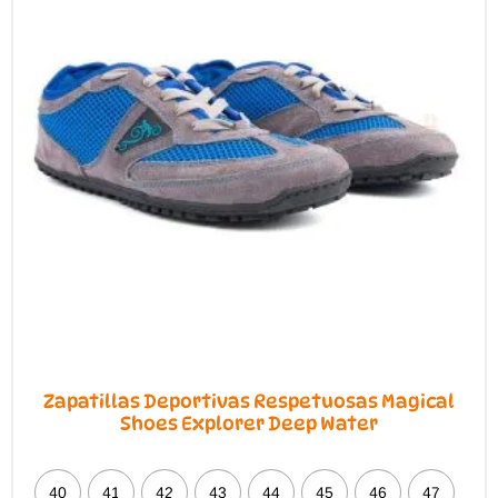
de
producto
Zapatillas Deportivas Respetuosas Magical
Shoes Explorer Deep Water
40
41
42
43
44
45
46
47