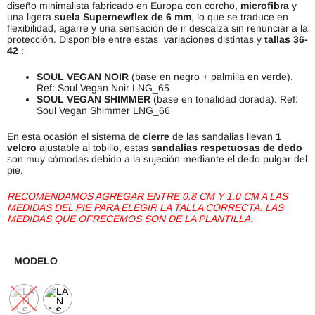
diseño minimalista fabricado en Europa con corcho,
microfibra
y
una ligera
suela Supernewflex de 6 mm
, lo que se traduce en
flexibilidad, agarre y una sensación de ir descalza sin renunciar a la
protección. Disponible entre estas variaciones distintas y
tallas 36-
42
:
SOUL VEGAN NOIR
(base en negro + palmilla en verde).
Ref: Soul Vegan Noir LNG_65
SOUL VEGAN SHIMMER
(base en tonalidad dorada). Ref:
Soul Vegan Shimmer LNG_66
En esta ocasión el sistema de
cierre
de las sandalias llevan
1
velcro
ajustable al tobillo, estas
sandalias respetuosas de dedo
son muy cómodas debido a la sujeción mediante el dedo pulgar del
pie.
RECOMENDAMOS AGREGAR ENTRE 0.8 CM Y 1.0 CM A LAS
MEDIDAS DEL PIE PARA ELEGIR LA TALLA CORRECTA. LAS
MEDIDAS QUE OFRECEMOS SON DE LA PLANTILLA.
MODELO