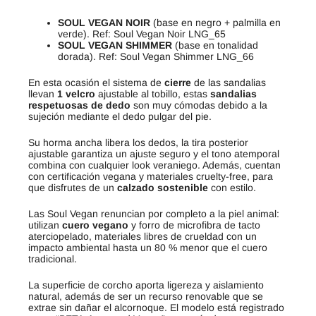
SOUL VEGAN NOIR
(base en negro + palmilla en
verde). Ref: Soul Vegan Noir LNG_65
SOUL VEGAN SHIMMER
(base en tonalidad
dorada). Ref: Soul Vegan Shimmer LNG_66
En esta ocasión el sistema de
cierre
de las sandalias
llevan
1 velcro
ajustable al tobillo, estas
sandalias
respetuosas de dedo
son muy cómodas debido a la
sujeción mediante el dedo pulgar del pie.
Su horma ancha libera los dedos, la tira posterior
ajustable garantiza un ajuste seguro y el tono atemporal
combina con cualquier look veraniego. Además, cuentan
con certificación vegana y materiales cruelty-free, para
que disfrutes de un
calzado sostenible
con estilo.
Las Soul Vegan renuncian por completo a la piel animal:
utilizan
cuero vegano
y forro de microfibra de tacto
aterciopelado, materiales libres de crueldad con un
impacto ambiental hasta un 80 % menor que el cuero
tradicional.
La superficie de corcho aporta ligereza y aislamiento
natural, además de ser un recurso renovable que se
extrae sin dañar el alcornoque. El modelo está registrado