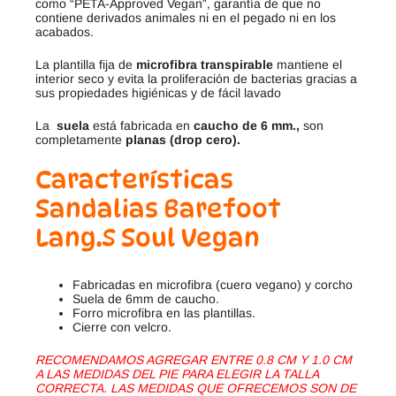
como “PETA-Approved Vegan”, garantía de que no
contiene derivados animales ni en el pegado ni en los
acabados.
La plantilla fija de
microfibra transpirable
mantiene el
interior seco y evita la proliferación de bacterias gracias a
sus propiedades higiénicas y de fácil lavado
La
suela
está fabricada en
caucho de 6 mm.,
son
completamente
planas (drop cero).
Características
Sandalias Barefoot
Lang.S Soul Vegan
Fabricadas en microfibra (cuero vegano) y corcho
Suela de 6mm de caucho.
Forro microfibra en las plantillas.
Cierre con velcro.
RECOMENDAMOS AGREGAR ENTRE 0.8 CM Y 1.0 CM
A LAS MEDIDAS DEL PIE PARA ELEGIR LA TALLA
CORRECTA. LAS MEDIDAS QUE OFRECEMOS SON DE