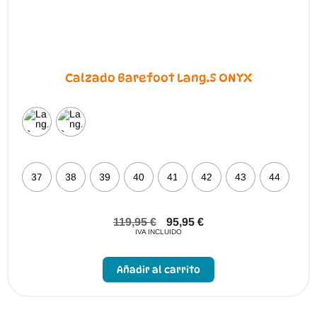
Calzado Barefoot Lang.S ONYX
37
38
39
40
41
42
43
44
119,95
€
95,95
€
IVA INCLUIDO
Este
producto
Añadir al carrito
tiene
múltiples
variantes.
Las