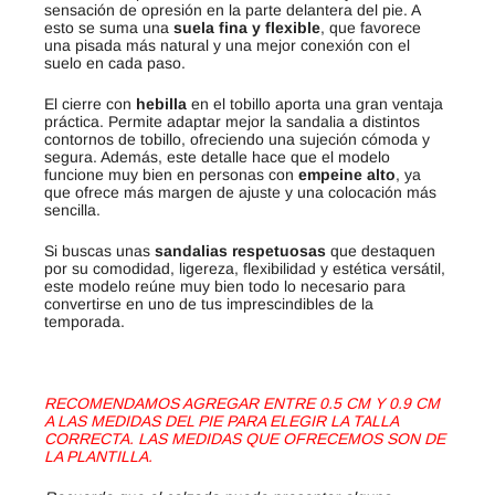
sensación de opresión en la parte delantera del pie. A
esto se suma una
suela fina y flexible
, que favorece
una pisada más natural y una mejor conexión con el
suelo en cada paso.
El cierre con
hebilla
en el tobillo aporta una gran ventaja
práctica. Permite adaptar mejor la sandalia a distintos
contornos de tobillo, ofreciendo una sujeción cómoda y
segura. Además, este detalle hace que el modelo
funcione muy bien en personas con
empeine alto
, ya
que ofrece más margen de ajuste y una colocación más
sencilla.
Si buscas unas
sandalias respetuosas
que destaquen
por su comodidad, ligereza, flexibilidad y estética versátil,
este modelo reúne muy bien todo lo necesario para
convertirse en uno de tus imprescindibles de la
temporada.
RECOMENDAMOS AGREGAR ENTRE 0.5 CM Y 0.9 CM
A LAS MEDIDAS DEL PIE PARA ELEGIR LA TALLA
CORRECTA. LAS MEDIDAS QUE OFRECEMOS SON DE
LA PLANTILLA.