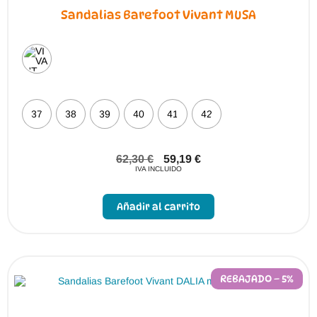
Sandalias Barefoot Vivant MUSA
37
38
39
40
41
42
62,30
€
59,19
€
IVA INCLUIDO
Este
producto
Añadir al carrito
tiene
múltiples
variantes.
Las
opciones
se
pueden
REBAJADO – 5%
elegir
en
la