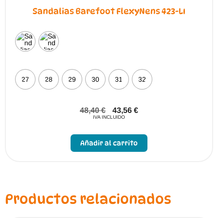
Sandalias Barefoot FlexyNens 423-LI
27
28
29
30
31
32
48,40
€
43,56
€
IVA INCLUIDO
Este
producto
Añadir al carrito
tiene
múltiples
variantes.
Las
opciones
se
pueden
Productos relacionados
elegir
en
la