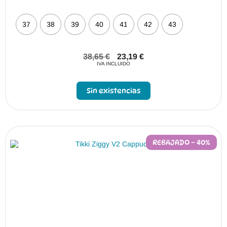
37
38
39
40
41
42
43
38,65
€
23,19
€
IVA INCLUIDO
Sin existencias
REBAJADO – 40%