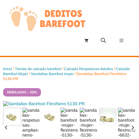
Saltar
al
contenido
Menú
Inicio
/
Tienda de calzado barefoot
/
Calzado Respetuoso Adultos
/
Calzado
Barefoot Mujer
/
Sandalias Barefoot mujer
/ Sandalias Barefoot FlexiNens
5130-PR
REBAJADO – 20%