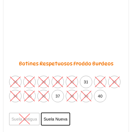
Botines Respetuosos Froddo Burdeos
26
27
28
29
30
31
32
33
34
35
36
37
38
39
40
Suela antigua
Suela Nueva