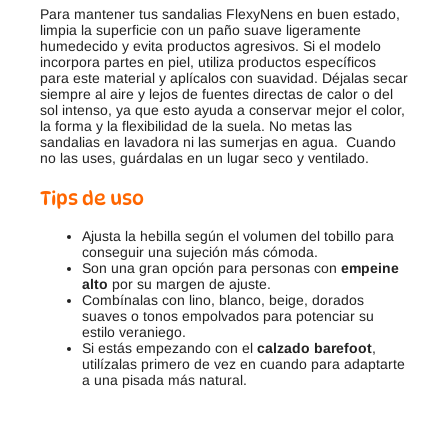
Para mantener tus sandalias FlexyNens en buen estado,
limpia la superficie con un paño suave ligeramente
humedecido y evita productos agresivos. Si el modelo
incorpora partes en piel, utiliza productos específicos
para este material y aplícalos con suavidad. Déjalas secar
siempre al aire y lejos de fuentes directas de calor o del
sol intenso, ya que esto ayuda a conservar mejor el color,
la forma y la flexibilidad de la suela. No metas las
sandalias en lavadora ni las sumerjas en agua. Cuando
no las uses, guárdalas en un lugar seco y ventilado.
Tips de uso
Ajusta la hebilla según el volumen del tobillo para
conseguir una sujeción más cómoda.
Son una gran opción para personas con
empeine
alto
por su margen de ajuste.
Combínalas con lino, blanco, beige, dorados
suaves o tonos empolvados para potenciar su
estilo veraniego.
Si estás empezando con el
calzado barefoot
,
utilízalas primero de vez en cuando para adaptarte
a una pisada más natural.