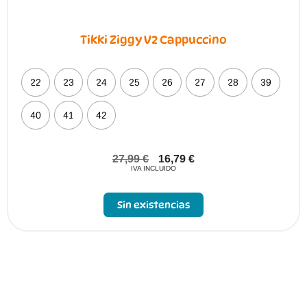
Tikki Ziggy V2 Cappuccino
22
23
24
25
26
27
28
39
40
41
42
27,99
€
16,79
€
IVA INCLUIDO
Sin existencias