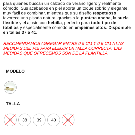
para quienes buscan un calzado de verano ligero y realmente
cómodo. Sus acabados en piel aporta un toque sobrio y elegante,
muy fácil de combinar, mientras que su diseño
respetuoso
favorece una pisada natural gracias a la
puntera ancha
, la
suela
flexible
y el ajuste con
hebilla
, perfecto para
todo tipo de
tobillos
y especialmente cómodo en
empeines altos
.
Disponible
en tallas 37 a 41.
RECOMENDAMOS AGREGAR ENTRE 0.5 CM Y 0.9 CM A LAS
MEDIDAS DEL PIE PARA ELEGIR LA TALLA CORRECTA. LAS
MEDIDAS QUE OFRECEMOS SON DE LA PLANTILLA.
MODELO
TALLA
37
38
39
40
41