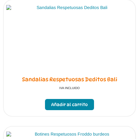
página
de
producto
Sandalias Respetuosas Deditos Bali
IVA INCLUIDO
Añadir al carrito