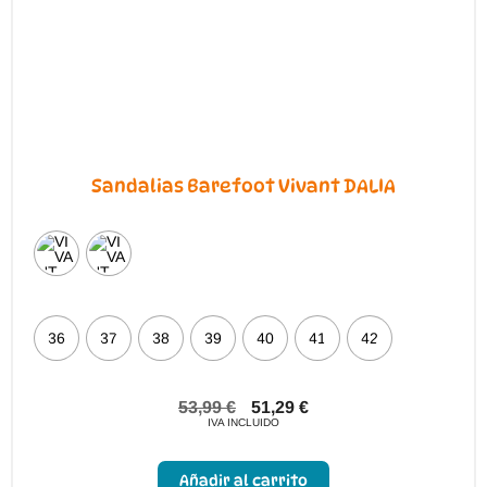
página
de
producto
Sandalias Barefoot Vivant DALIA
36
37
38
39
40
41
42
53,99
€
51,29
€
IVA INCLUIDO
Este
producto
Añadir al carrito
tiene