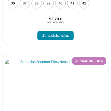
36
37
38
39
40
41
42
52,70
€
IVA INCLUIDO
Sin existencias
REBAJADO – 10%