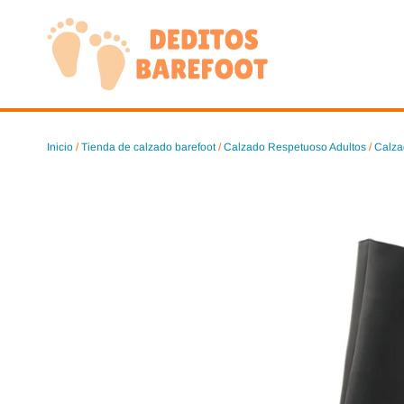
Saltar
al
contenido
Inicio
/
Tienda de calzado barefoot
/
Calzado Respetuoso Adultos
/
Calza