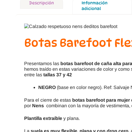
Descripción
Información
adicional
Botas Barefoot Fl
Presentamos las
botas barefoot de caña alta par
hemos traído en estas variaciones de color y como 
entre las
tallas 37 y 42
NEGRO
(base en color negro). Ref: Salvaje
Para el cierre de estas
botas barefoot para mujer
por
Nens
combinan con la mayoría de vestimenta, 
Plantilla
extraíble
y plana.
La
suela es muy flexible, plana y con drop cero,