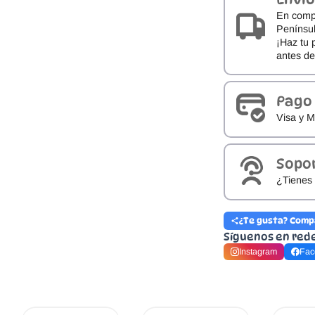
En comp
Penínsul
¡Haz tu 
antes d
Pago
Visa y M
Sopo
¿Tienes 
¿Te gusta? Comp
Síguenos en red
Instagram
Fac