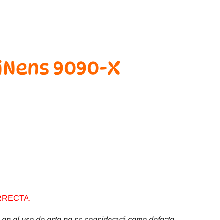
xiNens 9090-X
RRECTA.
 en el uso de este no se considerará como defecto