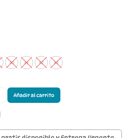
40
41
42
43
Añadir al carrito
 gratis disponible y Entrega Urgente