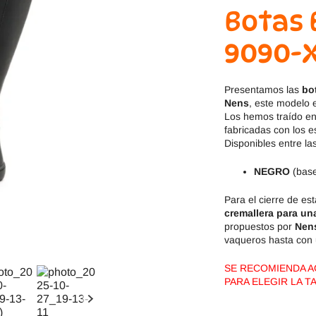
Jack & Lily
Hi-Tec
Botas 
Mayoral
JOMA
9090-
Pirufin
Knitido
Presentamos las
bo
Nens
, este modelo e
Saguaro
Meli
Los hemos traído en
fabricadas con los 
Disponibles entre la
SlipStop
Shapen
NEGRO
(base
Victoria
Ipanema
Para el cierre de es
cremallera para un
propuestos por
Nen
vaqueros hasta con 
SE RECOMIENDA AG
PARA ELEGIR LA T