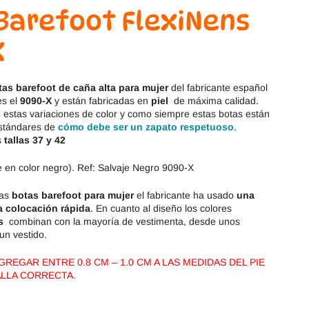
Magical Shoes
OmaKing
Barefoot FlexiNens
OldSoles
Reima
X
RIA
Snugi
tas barefoot de caña alta para mujer
del fabricante español
s el
9090
-X
y están fabricadas en
piel
de máxima calidad.
Stitch & Walk
Titanitos
 estas variaciones de color y como siempre estas botas están
estándares de
cómo debe ser un zapato respetuoso
.
s
tallas 37 y 42
Vivant
Tikki
 en color negro). Ref: Salvaje Negro 9090-X
Zapy
tas
botas barefoot para mujer
el fabricante ha usado
una
a colocación rápida
. En cuanto al diseño los colores
s
combinan con la mayoría de vestimenta, desde unos
un vestido.
REGAR ENTRE 0.8 CM – 1.0 CM A LAS MEDIDAS DEL PIE
ALLA CORRECTA.