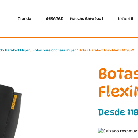
Tienda
REBAJAS
Marcas Barefoot
Infantil
Ballop
Batilas
do Barefoot Mujer
/
Botas barefoot para mujer
/ Botas Barefoot FlexiNens 9090-X
Blanditos by Crio’s
B&W Break and Walk
Bota
Crave Barefoot
Crecendo
Flex
Coimbra
D.D. Step
Desde
11
Dada
Froddo
Dispares
Gioseppo