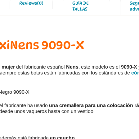
Reviews(0)
GUÍA DE
Seg
TALLAS
adv
exiNens 9090-X
a mujer
del fabricante español
Nens
, este modelo es el
9090
-X
siempre estas botas están fabricadas con los estándares de
cóm
 Negro 9090-X
el fabricante ha usado
una cremallera para una colocación r
desde unos vaqueros hasta con un vestido.
además está fabricada
en caucho.