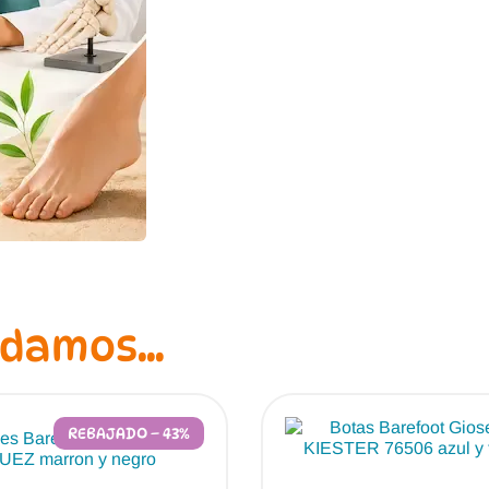
ndamos…
REBAJADO – 43%