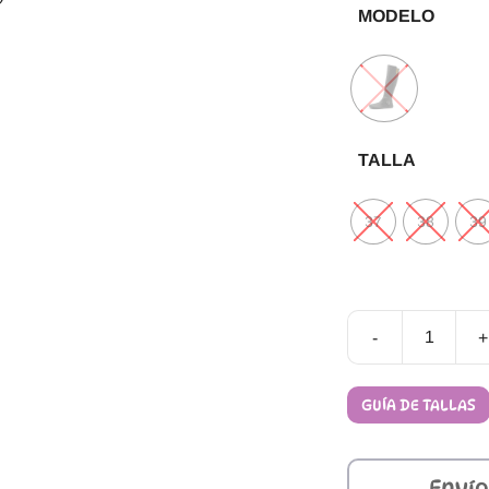
MODELO
TALLA
37
38
39
-
+
Botas
Barefoot
FlexiNens
GUÍA DE TALLAS
9090-
X
cantidad
Envío