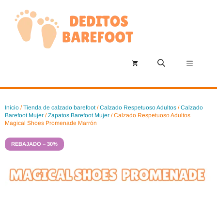
Saltar
al
contenido
Menú
Inicio
/
Tienda de calzado barefoot
/
Calzado Respetuoso Adultos
/
Calzado
Barefoot Mujer
/
Zapatos Barefoot Mujer
/ Calzado Respetuoso Adultos
Magical Shoes Promenade Marrón
REBAJADO – 30%