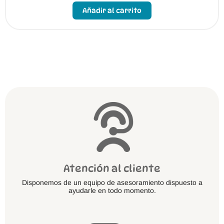
producto
Añadir al carrito
tiene
múltiples
variantes.
Las
opciones
se
pueden
elegir
en
la
página
de
producto
Atención al cliente
Disponemos de un equipo de asesoramiento dispuesto a
ayudarle en todo momento.