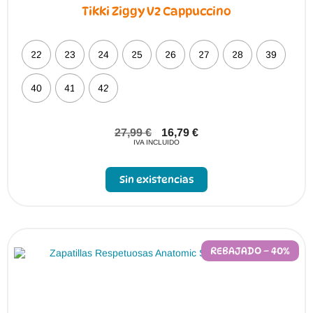
Tikki Ziggy V2 Cappuccino
22
23
24
25
26
27
28
39
40
41
42
27,99
€
16,79
€
IVA INCLUIDO
Sin existencias
REBAJADO – 40%