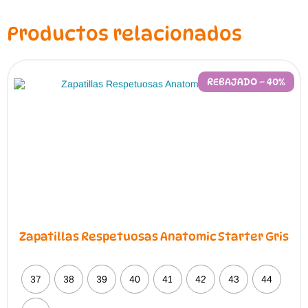
Productos relacionados
REBAJADO – 40%
Zapatillas Respetuosas Anatomic Starter Gris
37
38
39
40
41
42
43
44