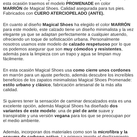
esta ocasión traemos el modelo
PROMENADE
en color
MARRÓN
de Magical Shoes. Calidad asegurada para tus pies.
Fabricados con
CUERO ATERCIOPELADO (ANTE).
En cuanto al diseño
Magical Shoes
ha elegido el color
MARRÓN
para este modelo, este calzado tiene un diseño minimalista y la vez
elegante ya que se adaptan perfectamente a cualquier atuendo,
ofreciendo un toque de sofisticación urbana. Personalmente
nosotros usamos este modelo de
calzado respetuoso
por lo que
os podemos asegurar que son
muy cómodos y resistentes
,
además para la limpieza con un trapo y agua se limpian muy
fácilmente.
En esta ocasión Magical Shoes usa
como cierre unos cordones
en marrón para un ajuste perfecto, además de
sc
ub
re
los
incre
í
bles
benefic
ios
de
los
z
ap
atos
minimal
istas
Magical
Shoes
Prom
en
ade
:
estilo urbano y clásico
,
fabric
aci
ón
art
esan
al
de
la
m
ás
alt
a
cal
idad
.
Si quieres tener la sensación de caminar descalzados esta es una
excelente opción, además
Magical Shoes ha diseñado
dos
variantes de este modelo
: una de
piel de ante
suave y
transpirable y una versión
vegana
para los que se preocupan por
el medio ambiente.
Ad
em
ás
,
incorpor
an
dos
material
es
como son la
microfibra y la
espuma de carbono activo
.
La
prim
era
imp
ide
el
des
l
iz
am
ient
o