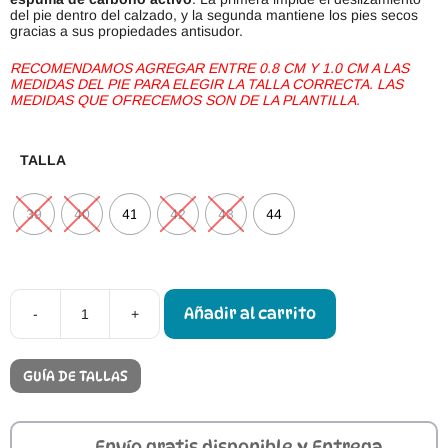
del
pie
dent
ro
del
cal
z
ado
,
y
la
se
g
unda
m
anti
ene
los
pies
sec
os
gr
ac
ias
a
sus
prop
ied
ades
antis
ud
or
.
RECOMENDAMOS AGREGAR ENTRE 0.8 CM Y 1.0 CM A LAS
MEDIDAS DEL PIE PARA ELEGIR LA TALLA CORRECTA. LAS
MEDIDAS QUE OFRECEMOS SON DE LA PLANTILLA.
TALLA
39
40
41
42
43
44
Añadir al carrito
-
+
Calzado
Respetuoso
Adultos
Magical
GUÍA DE TALLAS
Shoes
Promenade
Marrón
cantidad
Envío gratis disponible y Entrega