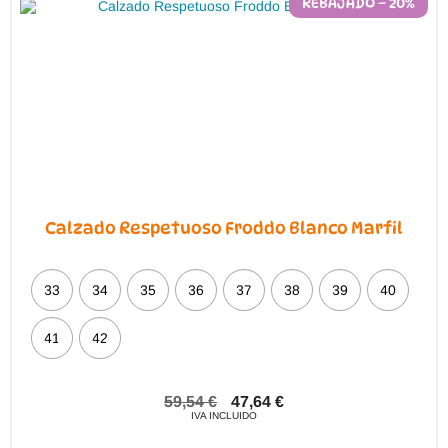
REBAJADO – 20%
Calzado Respetuoso Froddo Blanco Marfil
33
34
35
36
37
38
39
40
41
42
59,54
€
47,64
€
IVA INCLUIDO
Este