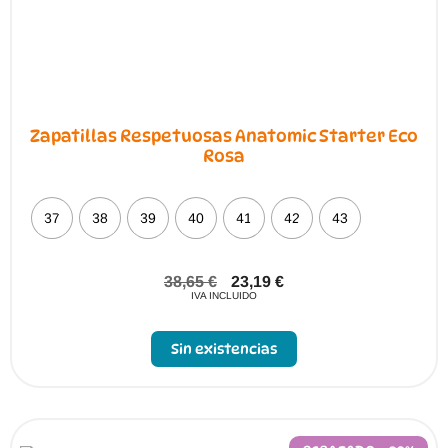
Zapatillas Respetuosas Anatomic Starter Eco
Rosa
37
38
39
40
41
42
43
38,65
€
23,19
€
IVA INCLUIDO
Sin existencias