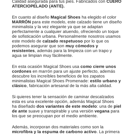
Calidad asegurada para tus pies. Fabricados con
CUERO
ATERCIOPELADO (ANTE).
En cuanto al diseño
Magical Shoes
ha elegido el color
MARRÓN
para este modelo, este calzado tiene un diseño
minimalista y la vez elegante ya que se adaptan
perfectamente a cualquier atuendo, ofreciendo un toque
de sofisticación urbana. Personalmente nosotros usamos
este modelo de
calzado respetuoso
por lo que os
podemos asegurar que son
muy cómodos y
resistentes
, además para la limpieza con un trapo y
agua se limpian muy fácilmente.
En esta ocasión Magical Shoes usa
como cierre unos
cordones
en marrón para un ajuste perfecto, además
de
sc
ub
re
los
incre
í
bles
benefic
ios
de
los
z
ap
atos
minimal
istas
Magical
Shoes
Prom
en
ade
:
estilo urbano y
clásico
,
fabric
aci
ón
art
esan
al
de
la
m
ás
alt
a
cal
idad
.
Si quieres tener la sensación de caminar descalzados
esta es una excelente opción, además
Magical Shoes
ha diseñado
dos variantes de este modelo
: una de
piel
de ante
suave y transpirable y una versión
vegana
para
los que se preocupan por el medio ambiente.
Ad
em
ás
,
incorpor
an
dos
material
es
como son la
microfibra y la espuma de carbono activo
.
La
prim
era