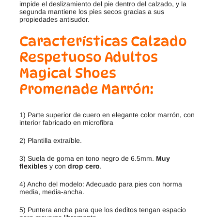
imp
ide
el
des
l
iz
am
ient
o
del
pie
dent
ro
del
cal
z
ado
,
y
la
se
g
unda
m
anti
ene
los
pies
sec
os
gr
ac
ias
a
sus
prop
ied
ades
antis
ud
or
.
Características Calzado
Respetuoso Adultos
Magical Shoes
Promenade Marrón:
1) Parte superior de cuero en elegante color marrón, con
interior fabricado en microfibra
2) Plantilla extraíble.
3) Suela de goma en tono negro de 6.5mm.
Muy
flexibles
y con
drop cero
.
4) Ancho del modelo: Adecuado para pies con horma
media, media-ancha.
5) Puntera ancha para que los deditos tengan espacio