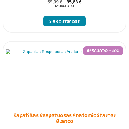
59,99
€
35,63
€
IVA INCLUIDO
Sin existencias
REBAJADO – 40%
Zapatillas Respetuosas Anatomic Starter
Blanco