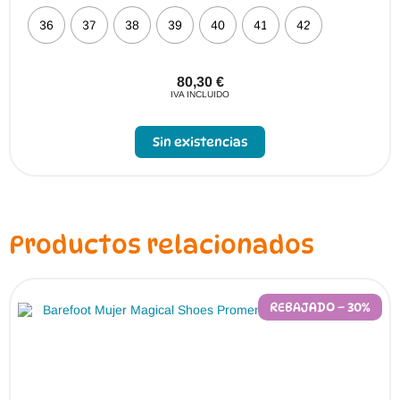
36
37
38
39
40
41
42
80,30
€
IVA INCLUIDO
Sin existencias
Productos relacionados
REBAJADO – 30%