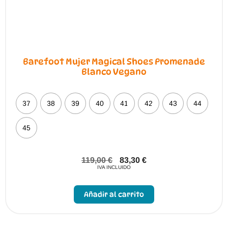
Barefoot Mujer Magical Shoes Promenade
Blanco Vegano
37
38
39
40
41
42
43
44
45
119,00
€
83,30
€
IVA INCLUIDO
Este
producto
Añadir al carrito
tiene
múltiples
variantes.
Las