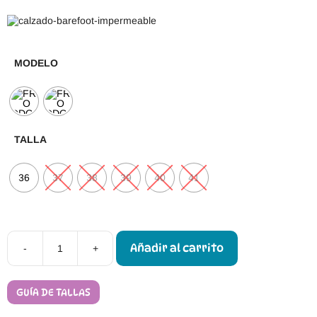
MODELO
TALLA
36
37
38
39
40
41
Añadir al carrito
-
+
Botas
Respetuosas
Froddo
Tex
GUÍA DE TALLAS
Laces
cantidad