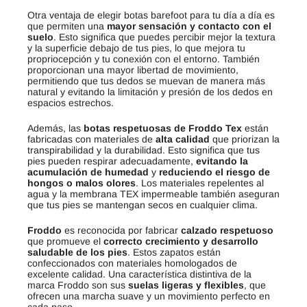
Otra ventaja de elegir botas barefoot para tu día a día es
que permiten una
mayor sensación y contacto con el
suelo
. Esto significa que puedes percibir mejor la textura
y la superficie debajo de tus pies, lo que mejora tu
propriocepción y tu conexión con el entorno. También
proporcionan una mayor libertad de movimiento,
permitiendo que tus dedos se muevan de manera más
natural y evitando la limitación y presión de los dedos en
espacios estrechos.
Además, las
botas respetuosas de Froddo Tex
están
fabricadas con materiales de
alta calidad
que priorizan la
transpirabilidad y la durabilidad. Esto significa que tus
pies pueden respirar adecuadamente,
evitando la
acumulación de humedad
y
reduciendo el riesgo de
hongos o malos olores
. Los materiales repelentes al
agua y la membrana TEX impermeable también aseguran
que tus pies se mantengan secos en cualquier clima.
Froddo
es reconocida por fabricar
calzado respetuoso
que promueve el
correcto crecimiento y desarrollo
saludable de los pies
. Estos zapatos están
confeccionados con materiales homologados de
excelente calidad. Una característica distintiva de la
marca Froddo son sus
suelas ligeras y flexibles
, que
ofrecen una marcha suave y un movimiento perfecto en