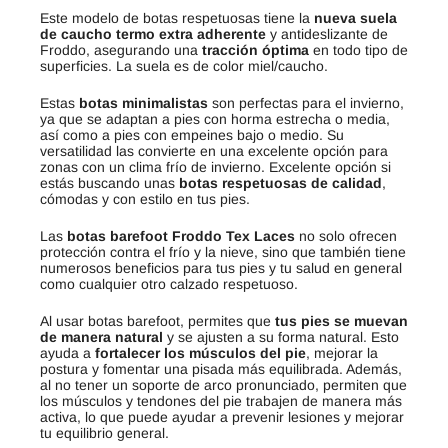
Este modelo de botas respetuosas tiene la
nueva suela
de caucho termo extra adherente
y antideslizante de
Froddo, asegurando una
tracción óptima
en todo tipo de
superficies. La suela es de color miel/caucho.
Estas
botas minimalistas
son perfectas para el invierno,
ya que se adaptan a pies con horma estrecha o media,
así como a pies con empeines bajo o medio. Su
versatilidad las convierte en una excelente opción para
zonas con un clima frío de invierno. Excelente opción si
estás buscando unas
botas respetuosas de calidad
,
cómodas y con estilo en tus pies.
Las
botas barefoot Froddo Tex Laces
no solo ofrecen
protección contra el frío y la nieve, sino que también tiene
numerosos beneficios para tus pies y tu salud en general
como cualquier otro calzado respetuoso.
Al usar botas barefoot, permites que
tus pies se muevan
de manera natural
y se ajusten a su forma natural. Esto
ayuda a
fortalecer los músculos del pie
, mejorar la
postura y fomentar una pisada más equilibrada. Además,
al no tener un soporte de arco pronunciado, permiten que
los músculos y tendones del pie trabajen de manera más
activa, lo que puede ayudar a prevenir lesiones y mejorar
tu equilibrio general.