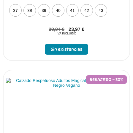
37
38
39
40
41
42
43
39,94
€
23,97
€
IVA INCLUIDO
Sin existencias
REBAJADO – 30%