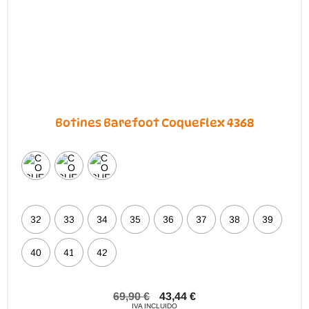
Botines Barefoot CoqueFlex 4368
32
33
34
35
36
37
38
39
40
41
42
69,90
€
43,44
€
IVA INCLUIDO