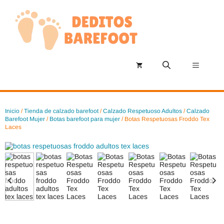
Saltar
al
contenido
Menú
Inicio
/
Tienda de calzado barefoot
/
Calzado Respetuoso Adultos
/
Calzado
Barefoot Mujer
/
Botas barefoot para mujer
/ Botas Respetuosas Froddo Tex
Laces