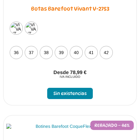
Botas Barefoot Vivant V-2753
36
37
38
39
40
41
42
Desde
78,99
€
IVA INCLUIDO
Sin existencias
REBAJADO – 46%