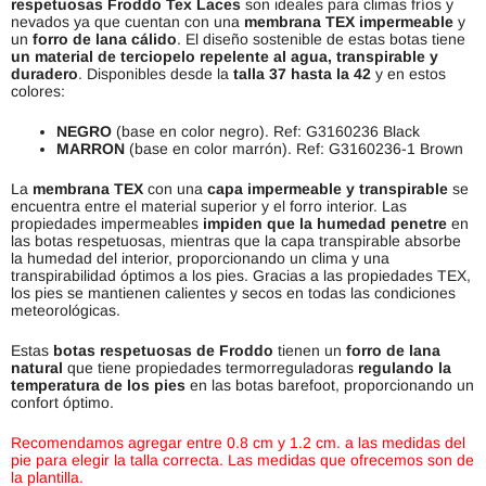
respetuosas Froddo Tex
Laces
son ideales para climas fríos y
nevados ya que cuentan con una
membrana TEX impermeable
y
un
forro de lana cálido
. El diseño sostenible de estas botas tiene
un material de terciopelo repelente al agua, transpirable y
duradero
. Disponibles desde la
talla 37 hasta la 42
y en estos
colores:
NEGRO
(base en color negro). Ref: G3160236 Black
MARRON
(base en color marrón). Ref: G3160236-1 Brown
La
membrana TEX
con una
capa impermeable y transpirable
se
encuentra entre el material superior y el forro interior. Las
propiedades impermeables
impiden que la humedad penetre
en
las botas respetuosas, mientras que la capa transpirable absorbe
la humedad del interior, proporcionando un clima y una
transpirabilidad óptimos a los pies. Gracias a las propiedades TEX,
los pies se mantienen calientes y secos en todas las condiciones
meteorológicas.
Estas
botas respetuosas de Froddo
tienen un
forro de lana
natural
que tiene propiedades termorreguladoras
regulando la
temperatura de los pies
en las botas barefoot, proporcionando un
confort óptimo.
Recomendamos agregar entre 0.8 cm y 1.2 cm. a las medidas del
pie para elegir la talla correcta. Las medidas que ofrecemos son de
la plantilla.