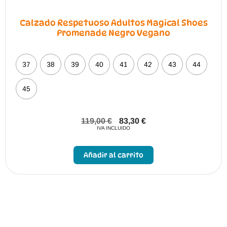
Calzado Respetuoso Adultos Magical Shoes
Promenade Negro Vegano
37
38
39
40
41
42
43
44
45
119,00
€
83,30
€
IVA INCLUIDO
Este
producto
Añadir al carrito
tiene
múltiples
variantes.
Las
opciones
se
pueden
elegir
en