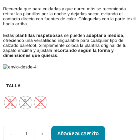
Recuerda que para cuidarlas y que duren más se recomienda
retirar las plantillas por la noche y dejarlas secar, evitando el
contacto directo con fuentes de calor. Cóloquelas con la parte textil
hacía arriba.
Estas
plantillas respetuosas
se pueden
adaptar a medida
,
ofreciendo una versatilidad inigualable para cualquier tipo de
calzado barefoot. Simplemente coloca la plantilla original de tu
zapato encima y ajústala
recortando según la forma y
dimensiones que quieras
.
TALLA
25-
35-
42-
34
41
47
Añadir al carrito
-
+
Plantillas