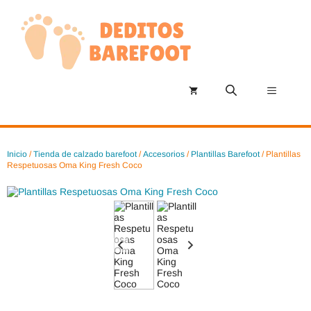
Saltar
al
contenido
Menú
Inicio
/
Tienda de calzado barefoot
/
Accesorios
/
Plantillas Barefoot
/ Plantillas
Respetuosas Oma King Fresh Coco