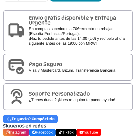
Respetuosas
Oma
King
Fresh
Envío gratis disponible y Entrega
Coco
Urgente
cantidad
En compras superiores a 70€*excepto en rebajas
(España Península/Portugal).
¡Haz tu pedido antes de las 14:00 (L-J) y recíbelo al día
siguiente antes de las 19:00 con MRW!
Pago Seguro
Visa y Mastercard, Bizum, Transferencia Bancaria.
Soporte Personalizado
¿Tienes dudas? ¡Nuestro equipo te puede ayudar!
¿Te gusta? Compártelo
Síguenos en redes
Instagram
Facebook
TikTok
YouTube