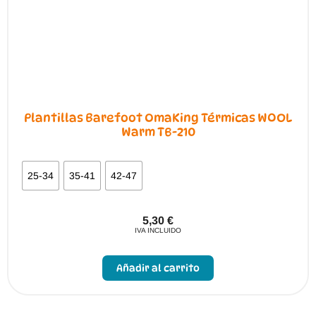
página
de
producto
Plantillas Barefoot OmaKing Térmicas WOOL
Warm TB-210
25-34
35-41
42-47
5,30
€
IVA INCLUIDO
Este
producto
Añadir al carrito
tiene
múltiples
variantes.
Las