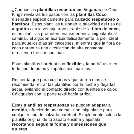
¿Conoce las
plantillas respetuosas
Veganas
de Oma
King? revitaliza tus pasos con las
plantillas Coco
diseñadas específicamente para
calzado respetuoso o
barefoot
. Estas plantillas fusionan la suavidad del rizo de
algodón
con la ventaja transpirable de la
fibra de coco
,
estas plantillas prometen una experiencia inigualable al
caminar. El algodón acaricia delicadamente la piel, ideal
para aquellos días sin calcetines, mientras que la fibra de
coco garantiza una circulación de aire constante,
ofreciendo frescor continuo.
Estas plantillas barefoot son
flexibles
, la podrá usar en
todo tipo de botas y zapatos minimalistas.
Recuerda que para cuidarlas y que duren más se
recomienda retirar las plantillas por la noche y dejarlas
secar, evitando el contacto directo con fuentes de calor.
Cóloquelas con la parte textil hacía arriba.
Estas
plantillas respetuosas
se pueden
adaptar a
medida
, ofreciendo una versatilidad inigualable para
cualquier tipo de calzado barefoot. Simplemente coloca la
plantilla original de tu zapato encima y ajústala
recortando según la forma y dimensiones que
quieras
.