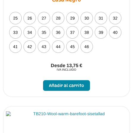
25
26
27
28
29
30
31
32
33
34
35
36
37
38
39
40
41
42
43
44
45
46
Desde
13,75
€
IVA INCLUIDO
Este
producto
Añadir al carrito
tiene
múltiples
variantes.
Las
opciones
se
pueden
elegir
en
la