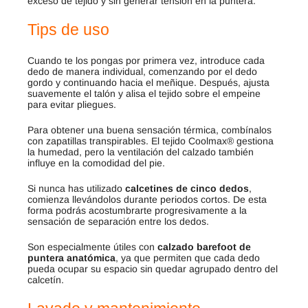
exceso de tejido y sin generar tensión en la puntera.
Tips de uso
Cuando te los pongas por primera vez, introduce cada
dedo de manera individual, comenzando por el dedo
gordo y continuando hacia el meñique. Después, ajusta
suavemente el talón y alisa el tejido sobre el empeine
para evitar pliegues.
Para obtener una buena sensación térmica, combínalos
con zapatillas transpirables. El tejido Coolmax® gestiona
la humedad, pero la ventilación del calzado también
influye en la comodidad del pie.
Si nunca has utilizado
calcetines de cinco dedos
,
comienza llevándolos durante periodos cortos. De esta
forma podrás acostumbrarte progresivamente a la
sensación de separación entre los dedos.
Son especialmente útiles con
calzado barefoot de
puntera anatómica
, ya que permiten que cada dedo
pueda ocupar su espacio sin quedar agrupado dentro del
calcetín.