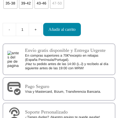
35-38
39-42
43-46
47-50
Añadir al carrito
-
+
Calcetines
Respetuosos
5
Dedos
Knitido
Envío gratis disponible y Entrega Urgente
Track
En compras superiores a 70€*excepto en rebajas
&
(España Península/Portugal).
Trail
¡Haz tu pedido antes de las 14:00 (L-J) y recíbelo al día
Ultralite
siguiente antes de las 19:00 con MRW!
cantidad
Pago Seguro
Visa y Mastercard, Bizum, Transferencia Bancaria.
Soporte Personalizado
¿Tienes dudas? ¡Nuestro equipo te puede ayudar!