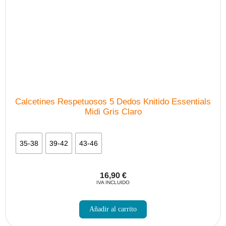
en
la
página
de
producto
Calcetines Respetuosos 5 Dedos Knitido Essentials
Midi Gris Claro
35-38
39-42
43-46
16,90
€
IVA INCLUIDO
Este
producto
Añadir al carrito
tiene
múltiples