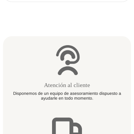
variantes.
Las
opciones
se
pueden
elegir
en
la
página
de
producto
Atención al cliente
Disponemos de un equipo de asesoramiento dispuesto a
ayudarle en todo momento.