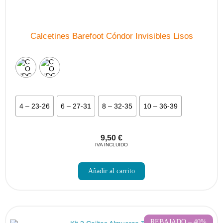
Calcetines Barefoot Cóndor Invisibles Lisos
4 – 23-26
6 – 27-31
8 – 32-35
10 – 36-39
9,50
€
IVA INCLUIDO
Este
producto
Añadir al carrito
tiene
múltiples
variantes.
Las
opciones
se
pueden
REBAJADO – 40%