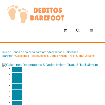
Saltar
al
contenido
Menú
Inicio
/
Tienda de calzado barefoot
/
Accesorios
/
Calcetines
Barefoot
/ Calcetines Respetuosos 5 Dedos Knitido Track & Trail Ultralite