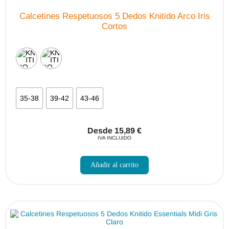
Calcetines Respetuosos 5 Dedos Knitido Arco Iris
Cortos
35-38
39-42
43-46
Desde
15,89
€
IVA INCLUIDO
Este
producto
Añadir al carrito
tiene
múltiples
variantes.
Las
opciones
se
pueden
elegir