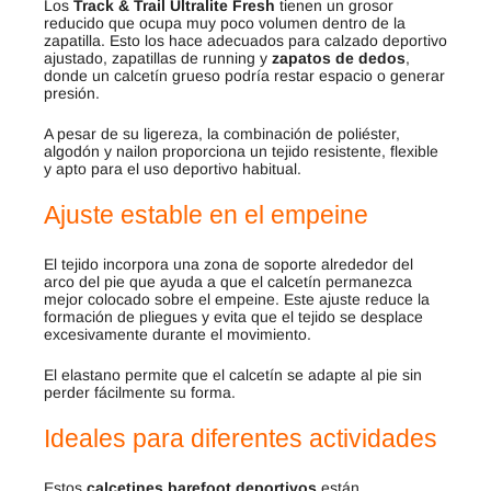
Los
Track & Trail Ultralite Fresh
tienen un grosor
reducido que ocupa muy poco volumen dentro de la
zapatilla. Esto los hace adecuados para calzado deportivo
ajustado, zapatillas de running y
zapatos de dedos
,
donde un calcetín grueso podría restar espacio o generar
presión.
A pesar de su ligereza, la combinación de poliéster,
algodón y nailon proporciona un tejido resistente, flexible
y apto para el uso deportivo habitual.
Ajuste estable en el empeine
El tejido incorpora una zona de soporte alrededor del
arco del pie que ayuda a que el calcetín permanezca
mejor colocado sobre el empeine. Este ajuste reduce la
formación de pliegues y evita que el tejido se desplace
excesivamente durante el movimiento.
El elastano permite que el calcetín se adapte al pie sin
perder fácilmente su forma.
Ideales para diferentes actividades
Estos
calcetines barefoot deportivos
están