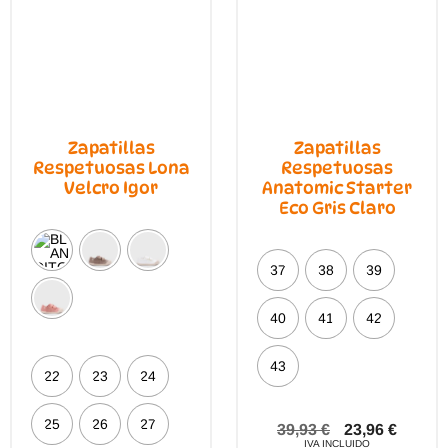
de
prod
Zapatillas
Zapatillas
Respetuosas Lona
Respetuosas
Velcro Igor
Anatomic Starter
Eco Gris Claro
37
38
39
40
41
42
43
22
23
24
25
26
27
39,93
€
23,96
€
IVA INCLUIDO