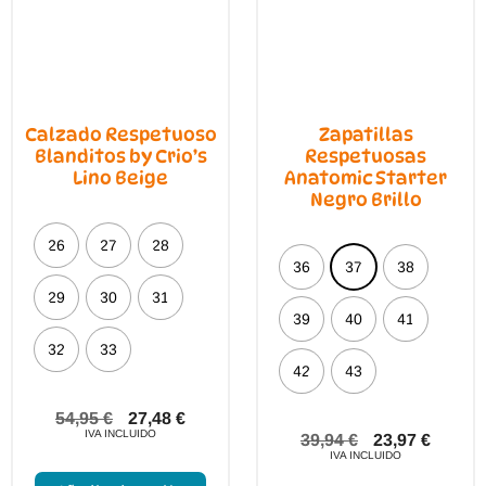
Calzado Respetuoso
Zapatillas
Blanditos by Crio’s
Respetuosas
Lino Beige
Anatomic Starter
Negro Brillo
26
27
28
36
37
38
29
30
31
39
40
41
32
33
42
43
54,95
€
27,48
€
IVA INCLUIDO
39,94
€
23,97
€
IVA INCLUIDO
Este
producto
Este