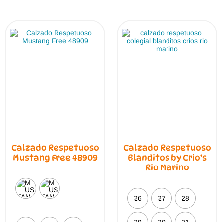
por
los
últimos
Calzado Respetuoso
Calzado Respetuoso
Mustang Free 48909
Blanditos by Crio’s
Rio Marino
26
27
28