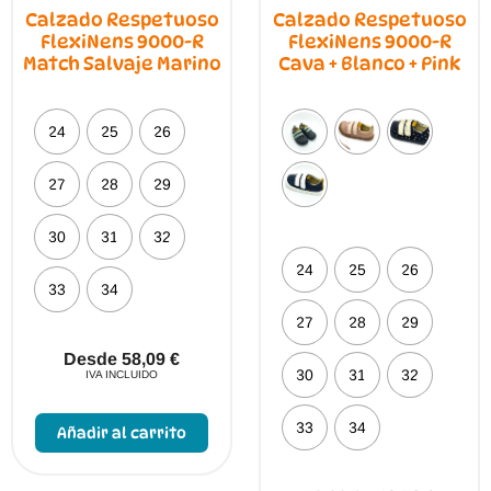
Calzado Respetuoso
Calzado Respetuoso
FlexiNens 9000-R
FlexiNens 9000-R
Match Salvaje Marino
Cava + Blanco + Pink
24
25
26
27
28
29
30
31
32
24
25
26
33
34
27
28
29
Desde
58,09
€
30
31
32
IVA INCLUIDO
Este
producto
33
34
Añadir al carrito
tiene
múltiples
variantes.
Las