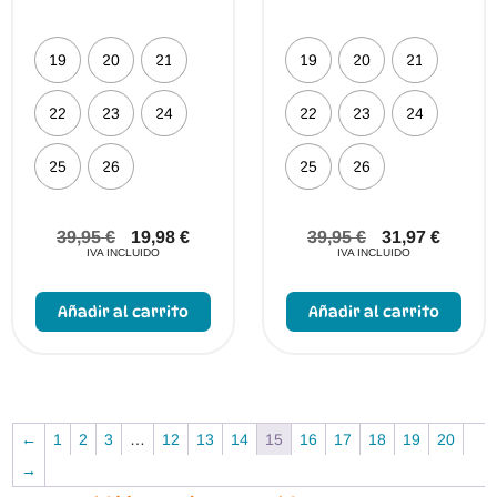
19
20
21
19
20
21
22
23
24
22
23
24
25
26
25
26
39,95
€
19,98
€
39,95
€
31,97
€
IVA INCLUIDO
IVA INCLUIDO
Este
Este
producto
prod
Añadir al carrito
Añadir al carrito
tiene
tien
múltiples
múlt
variantes.
vari
Las
Las
opciones
opci
se
se
pueden
pue
←
1
2
3
…
12
13
14
15
16
17
18
19
20
elegir
elegi
en
en
→
la
la
página
pági