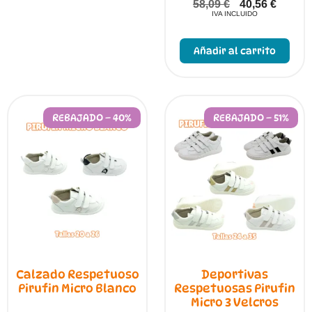
58,09
€
40,56
€
opciones
IVA INCLUIDO
se
Este
pueden
prod
elegir
Añadir al carrito
tien
en
múlt
la
vari
página
Las
de
opci
producto
se
REBAJADO – 40%
REBAJADO – 51%
pue
elegi
en
la
pági
de
prod
Calzado Respetuoso
Deportivas
Pirufin Micro Blanco
Respetuosas Pirufin
Micro 3 Velcros