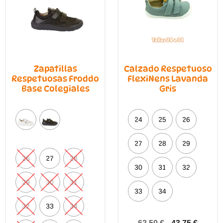
Zapatillas
Calzado Respetuoso
Respetuosas Froddo
FlexiNens Lavanda
Base Colegiales
Gris
24
25
26
27
28
29
26
27
28
30
31
32
29
30
31
33
34
32
33
34
62,50
€
43,75
€