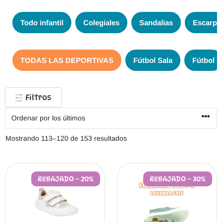
Todo infantil
Colegiales
Sandalias
Escarpi
TODAS LAS DEPORTIVAS
Fútbol Sala
Fútbol
Filtros
Ordenado
Mostrando 113–120 de 153 resultados
por
los
últimos
REBAJADO – 20%
REBAJADO – 30%