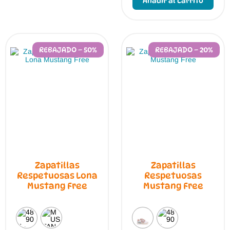
Añadir al carrito
elegir
tien
en
múlt
la
vari
página
Las
de
opci
producto
se
REBAJADO – 50%
REBAJADO – 20%
pue
elegi
en
la
pági
de
prod
Zapatillas
Zapatillas
Respetuosas Lona
Respetuosas
Mustang Free
Mustang Free