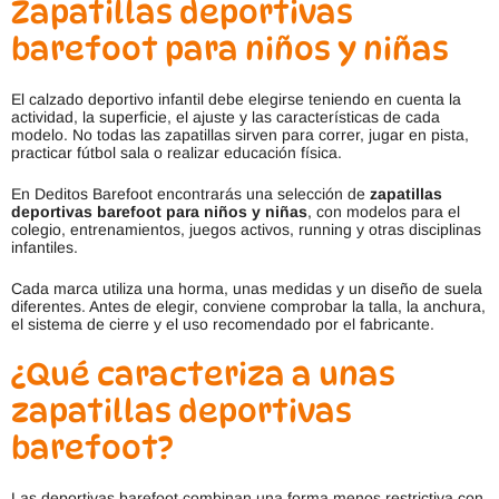
Zapatillas deportivas
de
de
producto
prod
barefoot para niños y niñas
El calzado deportivo infantil debe elegirse teniendo en cuenta la
actividad, la superficie, el ajuste y las características de cada
modelo. No todas las zapatillas sirven para correr, jugar en pista,
practicar fútbol sala o realizar educación física.
En Deditos Barefoot encontrarás una selección de
zapatillas
deportivas barefoot para niños y niñas
, con modelos para el
colegio, entrenamientos, juegos activos, running y otras disciplinas
infantiles.
Cada marca utiliza una horma, unas medidas y un diseño de suela
diferentes. Antes de elegir, conviene comprobar la talla, la anchura,
el sistema de cierre y el uso recomendado por el fabricante.
¿Qué caracteriza a unas
zapatillas deportivas
barefoot?
Las deportivas barefoot combinan una forma menos restrictiva con