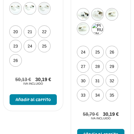
20
21
22
23
24
25
24
25
26
26
27
28
29
50,13
€
30,19
€
30
31
32
IVA INCLUIDO
Este
33
34
35
producto
Añadir al carrito
tiene
múltiples
variantes.
58,79
€
30,19
€
Las
IVA INCLUIDO
opciones
se
Este
pueden
prod