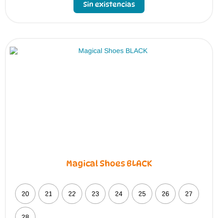
Sin existencias
Magical Shoes BLACK
20
21
22
23
24
25
26
27
28