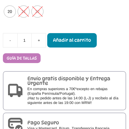
20
21
22
Añadir al carrito
-
+
Calzado
Primeros
Pasos
Bobux
GUÍA DE TALLAS
Xplorer
Marvel
ARTIC
cantidad
Envío gratis disponible y Entrega
Urgente
En compras superiores a 70€*excepto en rebajas
(España Península/Portugal).
¡Haz tu pedido antes de las 14:00 (L-J) y recíbelo al día
siguiente antes de las 19:00 con MRW!
Pago Seguro
Visa y Mastercard, Bizum, Transferencia Bancaria.