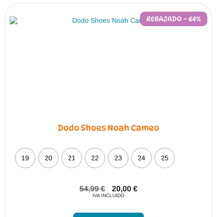
REBAJADO – 64%
Dodo Shoes Noah Cameo
19
20
21
22
23
24
25
54,99
€
20,00
€
IVA INCLUIDO