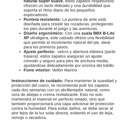
natural super suave
, estos zapatos respetuosos
ofrecen un tacto delicado y una durabilidad que
soporta el ritmo diario de los pequeños
exploradores.
Puntera resistente:
La puntera de ante está
diseñada para resistir las rozaduras, protegiendo
los pies durante el juego y las aventuras.
Diseño ergonómico:
Con una
suela BBX B-Lite
XP
ultraligera, este calzado ofrece una flexibilidad
que permite el movimiento natural del pie, ideal
para los primeros pasos.
Ajuste perfecto:
velcro y abertura elástica (parte
trasera), estos zapatos aseguran un ajuste
cómodo y seguro para pies de anchura media,
ajustándose delicadamente por encima del tobillo.
Forro interior:
Vellón Marino
Instrucciones de cuidado:
Para mantener la suavidad y
protección del cuero, se recomienda pulir los zapatos
cada dos semanas con un abrillantador natural, como
cera de abejas o crema revitalizante. Esto no solo
mantendrá el material en perfecto estado, sino que
también proporcionará una capa adicional de protección
contra la humedad. Para evitar daños, se debe secar al
aire lejos de la luz solar directa, evitando el uso de lejía,
remojo o secadora.