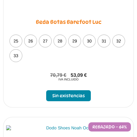
Beda Botas Barefoot Luc
25
26
27
28
29
30
31
32
33
70,79
€
53,09
€
IVA INCLUIDO
Sin existencias
REBAJADO – 64%