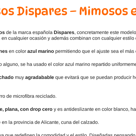
s Dispares – Mimosos e
os
de la marca española
Dispares
, concretamente este modelo
s en cualquier ocasión y además combinan con cualquier estilo 
nes
en color
azul marino
permitiendo que el ajuste sea el más 
alguno, se ha usado el color azul marino repartido uniformeme
lchado
muy
agradabable
que evitará que se puedan producir he
ro de microfibra reciclado.
e, plana, con drop cero
y es antideslizante en color blanco, 
 en la provincia de Alicante, cuna del calzado.
a que redefinen la comodidad y el estilo. Diseñadas pensando e