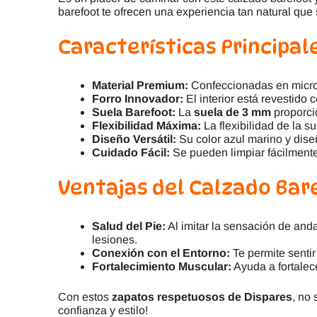
barefoot te ofrecen una experiencia tan natural qu
Características Principa
Material Premium:
Confeccionadas en microfi
Forro Innovador:
El interior está revestido 
Suela Barefoot:
La
suela de 3 mm
proporci
Flexibilidad Máxima:
La flexibilidad de la s
Diseño Versátil:
Su color azul marino y dise
Cuidado Fácil:
Se pueden limpiar fácilment
Ventajas del Calzado Bar
Salud del Pie:
Al imitar la sensación de and
lesiones.
Conexión con el Entorno:
Te permite sentir
Fortalecimiento Muscular:
Ayuda a fortalece
Con estos
zapatos respetuosos de Dispares
, no
confianza y estilo!