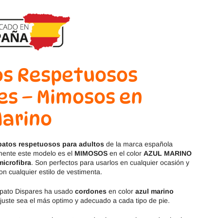
Magical Shoes
OmaKing
OldSoles
Reima
RIA
Snugi
os Respetuosos
Stitch & Walk
Titanitos
es – Mimosos en
Vivant
Tikki
Marino
Zapy
patos respetuosos para adultos
de la marca española
mente este modelo es el
MIMOSOS
en el color
AZUL MARINO
microfibra
. Son perfectos para usarlos en cualquier ocasión y
 cualquier estilo de vestimenta.
pato Dispares ha usado
cordones
en color
azul marino
juste sea el más optimo y adecuado a cada tipo de pie.