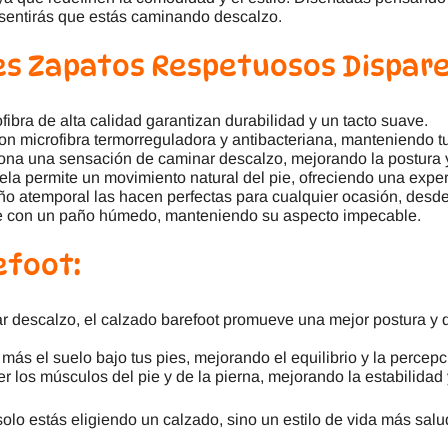
e sentirás que estás caminando descalzo.
les Zapatos Respetuosos Dispar
bra de alta calidad garantizan durabilidad y un tacto suave.
con microfibra termorreguladora y antibacteriana, manteniendo tu
ona una sensación de caminar descalzo, mejorando la postura y 
uela permite un movimiento natural del pie, ofreciendo una expe
ño atemporal las hacen perfectas para cualquier ocasión, desde
e con un paño húmedo, manteniendo su aspecto impecable.
efoot:
ar descalzo, el calzado barefoot promueve una mejor postura y d
 más el suelo bajo tus pies, mejorando el equilibrio y la percepc
r los músculos del pie y de la pierna, mejorando la estabilidad 
 solo estás eligiendo un calzado, sino un estilo de vida más sal