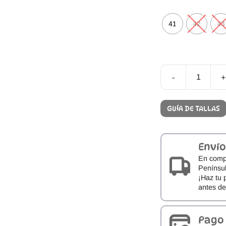
41
42
43
-
+
Zapatos
Respetuosos
Dispares
GUÍA DE TALLAS
Mimosos
Marino
cantidad
Envío
En comp
Penínsul
¡Haz tu 
antes d
Pago