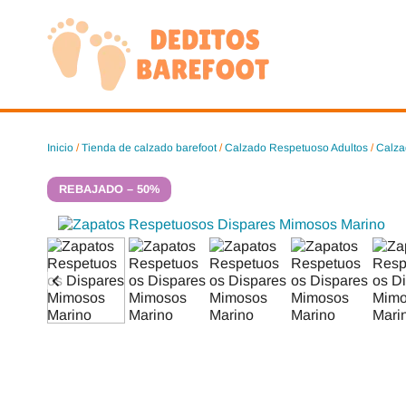
Saltar
al
contenido
Inicio
/
Tienda de calzado barefoot
/
Calzado Respetuoso Adultos
/
Calza
REBAJADO – 50%