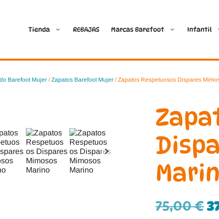
Tienda
REBAJAS
Marcas Barefoot
Infantil
Ballop
Batilas
do Barefoot Mujer
/
Zapatos Barefoot Mujer
/ Zapatos Respetuosos Dispares Mimo
Blanditos by Crio’s
B&W Break and Walk
Zapa
Crave Barefoot
Crecendo
Disp
Coimbra
D.D. Step
Mari
Dada
Froddo
Dispares
Gioseppo
75,00
€
3