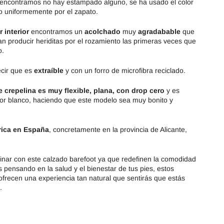
 encontramos no hay estampado alguno, se ha usado el color
do uniformemente por el zapato.
r interior
encontramos un
acolchado
muy
agradabable
que
n producir heriditas por el rozamiento las primeras veces que
o.
cir que es
extraíble
y con un forro de microfibra reciclado.
 crepelina es muy flexible, plana, con drop cero
y es
olor blanco, haciendo que este modelo sea muy bonito y
rica en España
, concretamente en la provincia de Alicante,
inar con este calzado barefoot ya que redefinen la comodidad
as pensando en la salud y el bienestar de tus pies, estos
ofrecen una experiencia tan natural que sentirás que estás
.