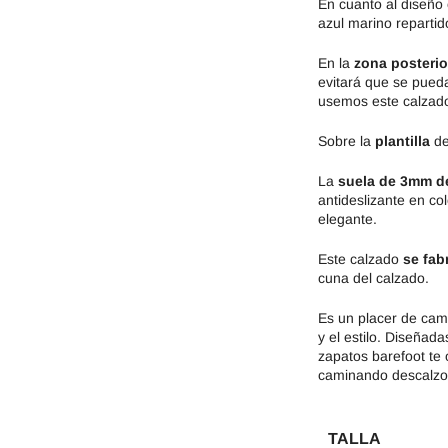
En cuanto al diseño
azul marino reparti
En la
zona posterio
evitará que se pueda
usemos este calzad
Sobre la
plantilla
de
La
suela de 3mm de
antideslizante en c
elegante.
Este calzado
se fab
cuna del calzado.
Es un placer de cam
y el estilo. Diseñad
zapatos barefoot te 
caminando descalzo
TALLA