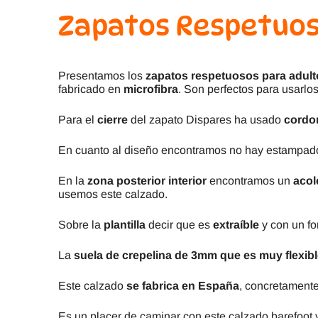
Zapatos Respetuoso
Presentamos los
zapatos respetuosos para adult
fabricado en
microfibra
. Son perfectos para usarlo
Para el
cierre
del zapato Dispares ha usado
cordo
En cuanto al diseño encontramos no hay estampado 
En la
zona posterior interior
encontramos un
aco
usemos este calzado.
Sobre la
plantilla
decir que es
extraíble
y con un for
La
suela de crepelina de 3mm que es muy flexibl
Este calzado
se fabrica en España
, concretamente
Es un placer de caminar con este calzado barefoot y