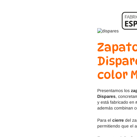
Jack & Lily
Hi-Tec
Mayoral
JOMA
Pirufin
Knitido
Zapat
Saguaro
Meli
Dispar
SlipStop
Shapen
color 
Victoria
Ipanema
Presentamos los
za
Dispares
, concreta
y está fabricado en
además combinan con
Para el
cierre
del za
permitiendo que el a