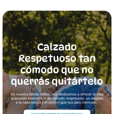
múltiples
variantes.
Las
opciones
se
pueden
elegir
en
la
página
Calzado
de
producto
Respetuoso tan
cómodo que no
querrás quitártelo
En nuestra tienda online, nos dedicamos a ofrecer la más
avanzada experiencia de calzado respetuoso, un respeto
a la naturalidad y el confort que sus pies merecen.