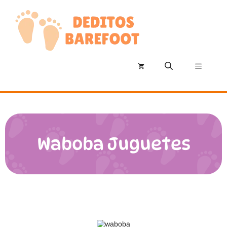
Saltar
al
contenido
Menú
Waboba Juguetes