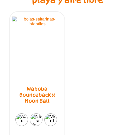
playa y aire libre
Waboba
Bounceback x
Moon Ball