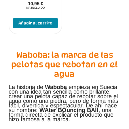
10,95
€
IVA INCLUIDO
Este
producto
Añadir al carrito
tiene
múltiples
variantes.
Las
opciones
se
pueden
Waboba: la marca de las
elegir
en
pelotas que rebotan en el
la
página
agua
de
producto
La historia de
Waboba
empieza en Suecia
con una idea tan sencilla como brillante:
crear una pelota capaz de rebotar sobre el
agua como una piedra, pero de forma más
fácil, divertida y espectacular. De ahí nace
su nombre:
WAter BOuncing BAll
, una
forma directa de explicar el producto que
hizo famosa a la marca.