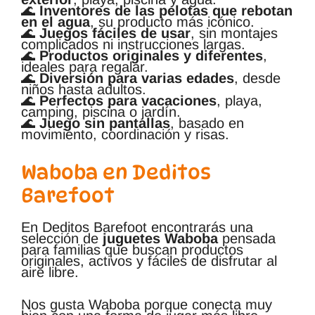
🌊
Inventores de las pelotas que rebotan
en el agua
, su producto más icónico.
🌊
Juegos fáciles de usar
, sin montajes
complicados ni instrucciones largas.
🌊
Productos originales y diferentes
,
ideales para regalar.
🌊
Diversión para varias edades
, desde
niños hasta adultos.
🌊
Perfectos para vacaciones
, playa,
camping, piscina o jardín.
🌊
Juego sin pantallas
, basado en
movimiento, coordinación y risas.
Waboba en Deditos
Barefoot
En Deditos Barefoot encontrarás una
selección de
juguetes Waboba
pensada
para familias que buscan productos
originales, activos y fáciles de disfrutar al
aire libre.
Nos gusta Waboba porque conecta muy