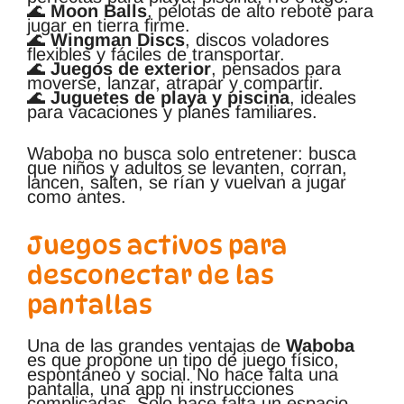
🌊
Moon Balls
, pelotas de alto rebote para
jugar en tierra firme.
🌊
Wingman Discs
, discos voladores
flexibles y fáciles de transportar.
🌊
Juegos de exterior
, pensados para
moverse, lanzar, atrapar y compartir.
🌊
Juguetes de playa y piscina
, ideales
para vacaciones y planes familiares.
Waboba no busca solo entretener: busca
que niños y adultos se levanten, corran,
lancen, salten, se rían y vuelvan a jugar
como antes.
Juegos activos para
desconectar de las
pantallas
Una de las grandes ventajas de
Waboba
es que propone un tipo de juego físico,
espontáneo y social. No hace falta una
pantalla, una app ni instrucciones
complicadas. Solo hace falta un espacio