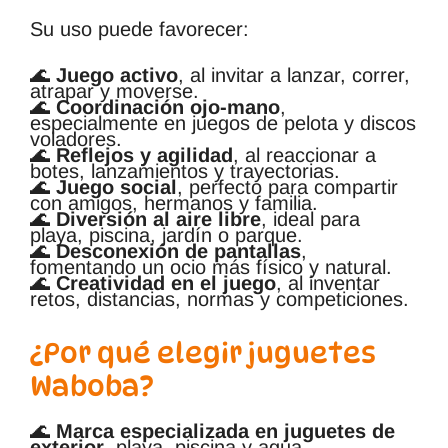
Su uso puede favorecer:
🌊
Juego activo
, al invitar a lanzar, correr,
atrapar y moverse.
🌊
Coordinación ojo-mano
,
especialmente en juegos de pelota y discos
voladores.
🌊
Reflejos y agilidad
, al reaccionar a
botes, lanzamientos y trayectorias.
🌊
Juego social
, perfecto para compartir
con amigos, hermanos y familia.
🌊
Diversión al aire libre
, ideal para
playa, piscina, jardín o parque.
🌊
Desconexión de pantallas
,
fomentando un ocio más físico y natural.
🌊
Creatividad en el juego
, al inventar
retos, distancias, normas y competiciones.
¿Por qué elegir juguetes
Waboba?
🌊
Marca especializada en juguetes de
exterior
, playa, piscina y agua.