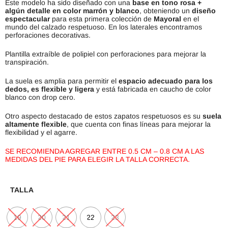
Este modelo ha sido diseñado con una
base en tono rosa +
algún detalle en color marrón y blanco
, obteniendo un
diseño
espectacular
para esta primera colección de
Mayoral
en el
mundo del calzado respetuoso. En los laterales encontramos
perforaciones decorativas.
Plantilla extraíble de polipiel con perforaciones para mejorar la
transpiración.
La suela es amplia para permitir el
espacio adecuado para los
dedos, es flexible y ligera
y está fabricada en caucho de color
blanco con drop cero.
Otro aspecto destacado de estos zapatos respetuosos es su
suela
altamente flexible
, que cuenta con finas líneas para mejorar la
flexibilidad y el agarre.
SE RECOMIENDA AGREGAR ENTRE 0.5 CM – 0.8 CM A LAS
MEDIDAS DEL PIE PARA ELEGIR LA TALLA CORRECTA.
TALLA
19
20
21
22
23