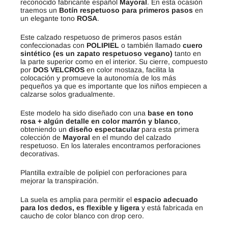
reconocido fabricante español
Mayoral
. En esta ocasión
traemos un
Botín respetuoso
para primeros pasos
en
un elegante tono
ROSA
.
Este calzado respetuoso de primeros pasos están
confeccionadas con
POLIPIEL
o también llamado
cuero
sintético (es un zapato respetuoso vegano)
tanto en
la parte superior como en el interior. Su cierre, compuesto
por
DOS VELCROS
en color mostaza, facilita la
colocación y promueve la autonomía de los más
pequeños ya que es importante que los niños empiecen a
calzarse solos gradualmente.
Este modelo ha sido diseñado con una
base en tono
rosa + algún detalle en color marrón y blanco
,
obteniendo un
diseño espectacular
para esta primera
colección de
Mayoral
en el mundo del calzado
respetuoso. En los laterales encontramos perforaciones
decorativas.
Plantilla extraíble de polipiel con perforaciones para
mejorar la transpiración.
La suela es amplia para permitir el
espacio adecuado
para los dedos, es flexible y ligera
y está fabricada en
caucho de color blanco con drop cero.