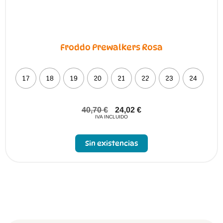
Froddo Prewalkers Rosa
17
18
19
20
21
22
23
24
40,70
€
24,02
€
IVA INCLUIDO
Sin existencias