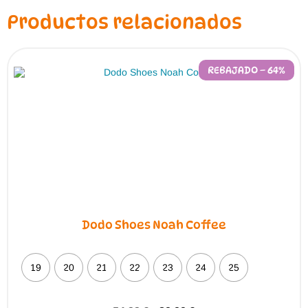
Productos relacionados
REBAJADO – 64%
Dodo Shoes Noah Coffee
19
20
21
22
23
24
25