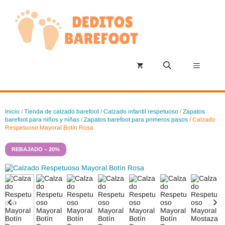
Saltar
al
contenido
Menú
Inicio
/
Tienda de calzado barefoot
/
Calzado infantil respetuoso
/
Zapatos
barefoot para niños y niñas
/
Zapatos barefoot para primeros pasos
/ Calzado
Respetuoso Mayoral Botín Rosa
REBAJADO – 20%