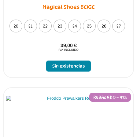
Magical Shoes BEIGE
20
21
22
23
24
25
26
27
39,00
€
IVA INCLUIDO
Sin existencias
REBAJADO – 41%