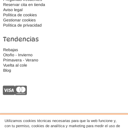
Reservar cita en tienda
Aviso legal
Política de cookies
Gestionar cookies
Política de privacidad
Tendencias
Rebajas
Otoño - Invierno
Primavera - Verano
Vuelta al cole
Blog
© 2026 Ideas Respetuosas S.L., Todos los derechos reservados. · Diseño web por
Utilizamos cookies técnicas necesarias para que la web funcione y,
AMDSEO
con tu permiso, cookies de analítica y marketing para medir el uso de