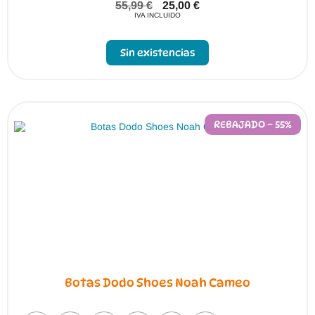
55,99
€
25,00
€
IVA INCLUIDO
Sin existencias
REBAJADO – 55%
Botas Dodo Shoes Noah Cameo