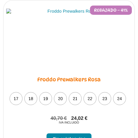
se
pueden
REBAJADO – 41%
elegir
en
la
página
de
producto
Froddo Prewalkers Rosa
17
18
19
20
21
22
23
24
40,70
€
24,02
€
IVA INCLUIDO