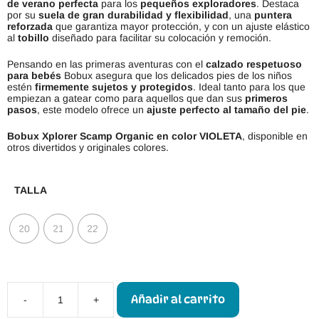
de verano perfecta
para los
pequeños exploradores
. Destaca
por su
suela de gran durabilidad y flexibilidad
, una
puntera
reforzada
que garantiza mayor protección, y con un ajuste elástico
al
tobillo
diseñado para facilitar su colocación y remoción.
Pensando en las primeras aventuras con el
calzado respetuoso
para bebés
Bobux asegura que los delicados pies de los niños
estén
firmemente sujetos y protegidos
. Ideal tanto para los que
empiezan a gatear como para aquellos que dan sus
primeros
pasos
, este modelo ofrece un
ajuste perfecto al tamaño del pie
.
Bobux Xplorer Scamp Organic en color VIOLETA
, disponible en
otros divertidos y originales colores.
TALLA
20
21
22
Añadir al carrito
-
+
Bobux
Xplorer