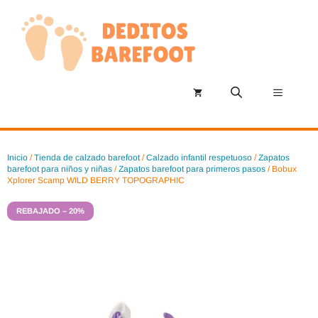
Saltar
al
contenido
Menú
Inicio
/
Tienda de calzado barefoot
/
Calzado infantil respetuoso
/
Zapatos
barefoot para niños y niñas
/
Zapatos barefoot para primeros pasos
/ Bobux
Xplorer Scamp WILD BERRY TOPOGRAPHIC
REBAJADO – 20%