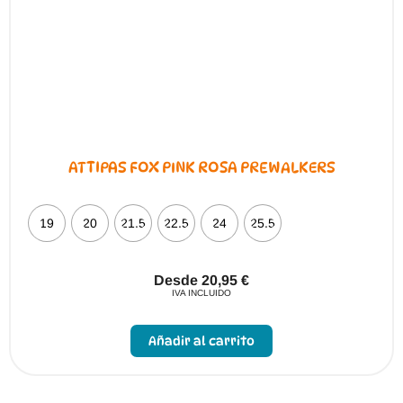
ATTIPAS FOX PINK ROSA PREWALKERS
19
20
21.5
22.5
24
25.5
Desde
20,95
€
IVA INCLUIDO
Este
producto
Añadir al carrito
tiene
múltiples
variantes.
Las
opciones