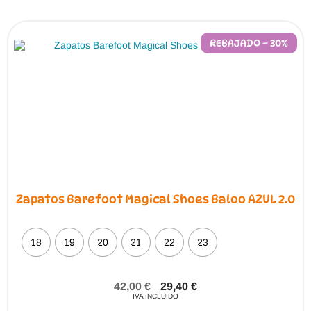
Las
opciones
se
pueden
REBAJADO – 30%
elegir
en
la
página
de
producto
Zapatos Barefoot Magical Shoes Baloo AZUL 2.0
18
19
20
21
22
23
42,00
€
29,40
€
IVA INCLUIDO