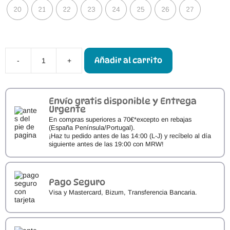
20
21
22
23
24
25
26
27
Añadir al carrito
-
+
Calzado
Respetuoso
Blanditos
Leo
Cuero
Envío gratis disponible y Entrega
cantidad
Urgente
En compras superiores a 70€*excepto en rebajas
(España Península/Portugal).
¡Haz tu pedido antes de las 14:00 (L-J) y recíbelo al día
siguiente antes de las 19:00 con MRW!
Pago Seguro
Visa y Mastercard, Bizum, Transferencia Bancaria.