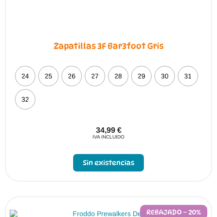
Zapatillas 3F Bar3foot Gris
24
25
26
27
28
29
30
31
32
34,99
€
IVA INCLUIDO
Sin existencias
REBAJADO – 20%