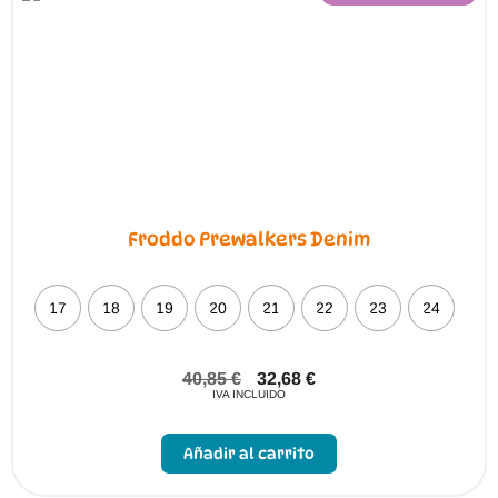
Froddo Prewalkers Denim
17
18
19
20
21
22
23
24
40,85
€
32,68
€
IVA INCLUIDO
Este
producto
Añadir al carrito
tiene
múltiples
variantes.