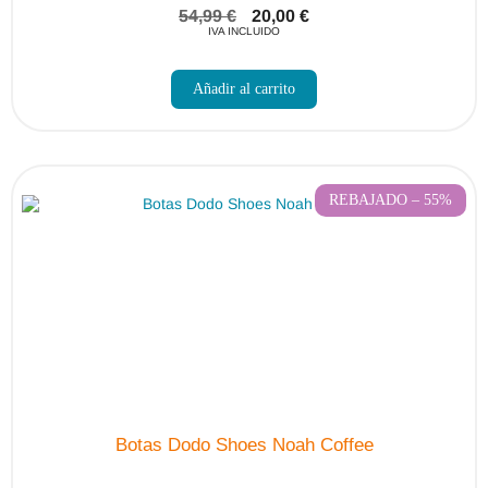
54,99
€
20,00
€
IVA INCLUIDO
Este
producto
Añadir al carrito
tiene
múltiples
variantes.
Las
opciones
se
pueden
REBAJADO – 55%
elegir
en
la
página
de
producto
Botas Dodo Shoes Noah Coffee