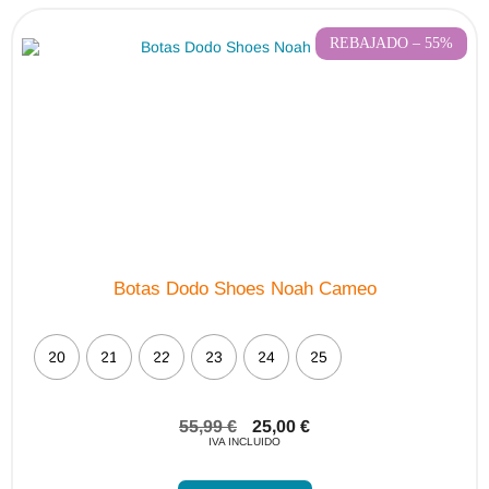
opciones
se
pueden
REBAJADO – 55%
elegir
en
la
página
de
producto
Botas Dodo Shoes Noah Cameo
20
21
22
23
24
25
55,99
€
25,00
€
IVA INCLUIDO