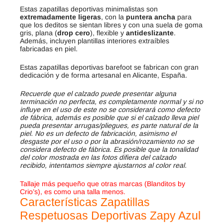
Estas zapatillas deportivas minimalistas son
extremadamente ligeras
, con la
puntera ancha
para
que los deditos se sientan libres y con una suela de goma
gris, plana (
drop cero
), flexible y
antideslizante
.
Además, incluyen plantillas interiores extraíbles
fabricadas en piel.
Estas zapatillas deportivas barefoot se fabrican con gran
dedicación y de forma artesanal en Alicante, España.
Recuerde que el calzado puede presentar alguna
terminación no perfecta, es completamente normal y si no
influye en el uso de este no se considerará como defecto
de fábrica, además es posible que si el calzado lleva piel
pueda presentar arrugas/pliegues, es parte natural de la
piel. No es un defecto de fabricación, asimismo el
desgaste por el uso o por la abrasión/rozamiento no se
considera defecto de fábrica. Es posible que la tonalidad
del color mostrada en las fotos difiera del calzado
recibido, intentamos siempre ajustarnos al color real.
Tallaje más pequeño que otras marcas (Blanditos by
Crio’s), es como una talla menos.
Características Zapatillas
Respetuosas Deportivas Zapy Azul