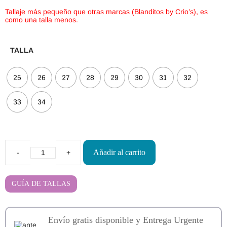
Tallaje más pequeño que otras marcas (Blanditos by Crio’s), es
como una talla menos.
TALLA
25
26
27
28
29
30
31
32
33
34
Añadir al carrito
Zapatillas
Respetuosas
Zapy
Azul
GUÍA DE TALLAS
Jeans
cantidad
Envío gratis disponible y Entrega Urgente