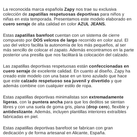
La reconocida marca española
Zapy
nos trae su exclusiva
colección de
zapatillas respetuosas deportivas
para niños y
niñas en esta temporada. Presentamos este modelo elaborado en
cuero
serraje
de alta calidad en color
AZUL JEANS.
Estas
zapatillas barefoot
cuentan con un sistema de cierre
compuesto por
DOS
velcros de largo
recorrido en color azul. El
uso del velcro facilita la autonomía de los más pequeños, al ser
más sencillo de colocar el zapato. Además encontramos en la parte
posterior una presilla que nos facilitará la colocación del calzado.
Las zapatillas deportivas respetuosas están
confeccionadas en
cuero serraje
de excelente calidad. En cuanto al diseño, Zapy ha
creado este modelo con una base en un tono azulado que hace
que este
calzado respetuoso sea juvenil y divertido
y que
además combine con cualquier estilo de ropa.
Estas zapatillas deportivas minimalistas son
extremadamente
ligeras
, con la
puntera ancha
para que los deditos se sientan
libres y con una suela de goma gris, plana (
drop cero
), flexible y
antideslizante
. Además, incluyen plantillas interiores extraíbles
fabricadas en piel.
Estas zapatillas deportivas barefoot se fabrican con gran
dedicación y de forma artesanal en Alicante, España.