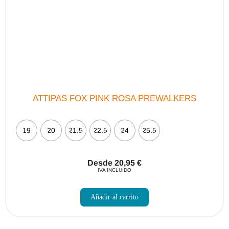
ATTIPAS FOX PINK ROSA PREWALKERS
19
20
21.5
22.5
24
25.5
Desde
20,95
€
IVA INCLUIDO
Este
producto
Añadir al carrito
tiene
múltiples
variantes.
Las