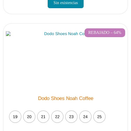
Sin existencias
REBAJADO – 64%
Dodo Shoes Noah Coffee
19
20
21
22
23
24
25