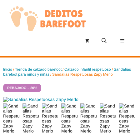
Saltar
al
contenido
Menú
Inicio
/
Tienda de calzado barefoot
/
Calzado infantil respetuoso
/
Sandalias
barefoot para niños y niñas
/ Sandalias Respetuosas Zapy Merlo
REBAJADO – 20%