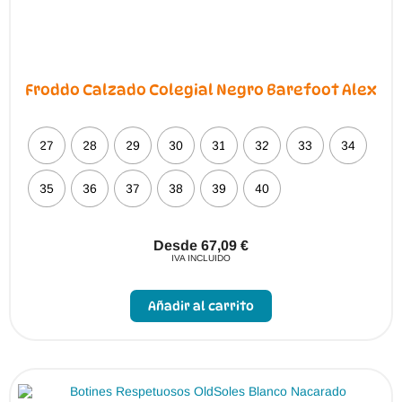
Froddo Calzado Colegial Negro Barefoot Alex
27
28
29
30
31
32
33
34
35
36
37
38
39
40
Desde
67,09
€
IVA INCLUIDO
Este
producto
Añadir al carrito
tiene
múltiples
variantes.
Las
opciones
se
pueden