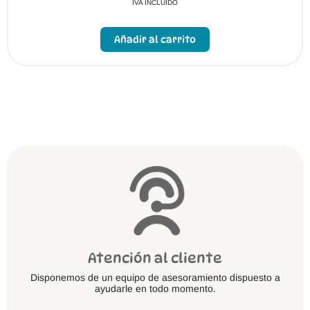
IVA INCLUIDO
Este
producto
Añadir al carrito
tiene
múltiples
variantes.
Las
opciones
se
pueden
elegir
en
la
página
de
producto
Atención al cliente
Disponemos de un equipo de asesoramiento dispuesto a
ayudarle en todo momento.