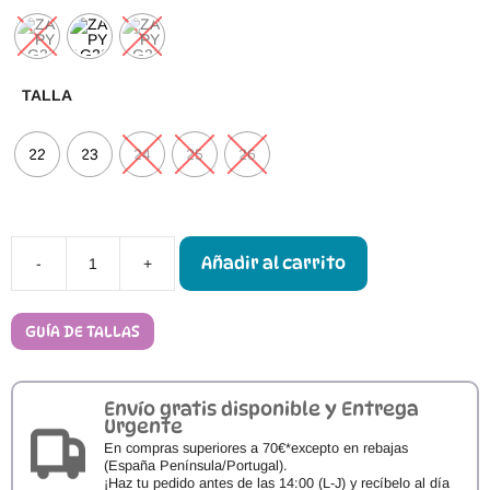
TALLA
22
23
24
25
26
Añadir al carrito
-
+
Sandalias
Respetuosas
Zapy
Merlo
GUÍA DE TALLAS
cantidad
Envío gratis disponible y Entrega
Urgente
En compras superiores a 70€*excepto en rebajas
(España Península/Portugal).
¡Haz tu pedido antes de las 14:00 (L-J) y recíbelo al día