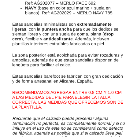
Ref: AG202077 – MERLO FACE 692
NAVY
(base en color azul marino + suela en
blanco). Ref: AG202029 – MERLO NAVY 785
Estas sandalias minimalistas son
extremadamente
ligeras
, con la
puntera ancha
para que los deditos se
sientan libres y con una suela de goma, plana (
drop
cero
), flexible y
antideslizante
. Además, incluyen
plantillas interiores extraíbles fabricadas en piel.
La zona posterior está acolchada para evitar rozaduras y
ampollas, además de que estas sandalias disponen de
lengüeta para facilitar el calce.
Estas sandalias barefoot se fabrican con gran dedicación
y de forma artesanal en Alicante, España.
RECOMENDAMOS AGREGAR ENTRE 0.8 CM Y 1.0 CM
A LAS MEDIDAS DEL PIE PARA ELEGIR LA TALLA
CORRECTA. LAS MEDIDAS QUE OFRECEMOS SON DE
LA PLANTILLA.
Recuerde que el calzado puede presentar alguna
terminación no perfecta, es completamente normal y si no
influye en el uso de este no se considerará como defecto
de fábrica, además es posible que si el calzado lleva piel