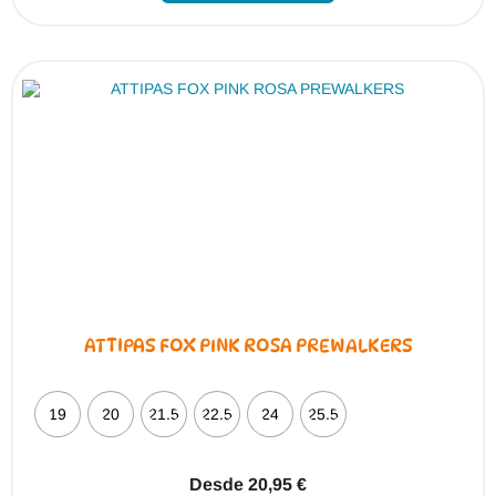
múltiples
variantes.
Las
opciones
se
pueden
elegir
en
la
página
de
producto
ATTIPAS FOX PINK ROSA PREWALKERS
19
20
21.5
22.5
24
25.5
Desde
20,95
€