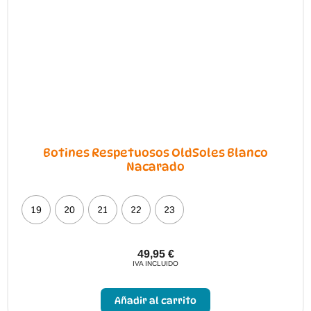
elegir
en
la
página
de
producto
Botines Respetuosos OldSoles Blanco
Nacarado
19
20
21
22
23
49,95
€
IVA INCLUIDO
Este
producto
Añadir al carrito
tiene