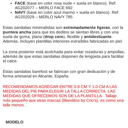
FACE
(base en color rosa nude + suela en blanco). Ref:
AG202077 – MERLO FACE 692
NAVY
(base en color azul marino + suela en blanco). Ref:
AG202029 – MERLO NAVY 785
Estas sandalias minimalistas son
extremadamente ligeras
, con la
puntera ancha
para que los deditos se sientan libres y con una
suela de goma, plana (
drop cero
), flexible y
antideslizante
.
Además, incluyen plantillas interiores extraíbles fabricadas en piel.
La zona posterior está acolchada para evitar rozaduras y ampollas,
además de que estas sandalias disponen de lengüeta para facilitar
el calce.
Estas sandalias barefoot se fabrican con gran dedicación y de
forma artesanal en Alicante, España.
RECOMENDAMOS AGREGAR ENTRE 0.8 CM Y 1.0 CM A LAS
MEDIDAS DEL PIE PARA ELEGIR LA TALLA CORRECTA. LAS
MEDIDAS QUE OFRECEMOS SON DE LA PLANTILLA.
Tallaje
más pequeño que otras marcas (Blanditos by Crio’s), es como una
talla menos.
MODELO