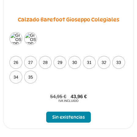
Calzado Barefoot Gioseppo Colegiales
26
27
28
29
30
31
32
33
34
35
54,95
€
43,96
€
IVA INCLUIDO
Sin existencias