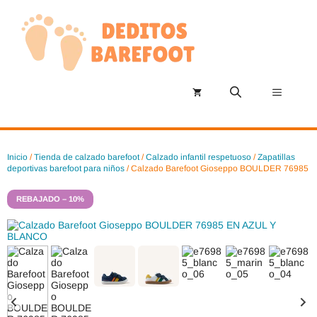
Saltar
al
contenido
Menú
Inicio
/
Tienda de calzado barefoot
/
Calzado infantil respetuoso
/
Zapatillas
deportivas barefoot para niños
/ Calzado Barefoot Gioseppo BOULDER 76985
REBAJADO – 10%