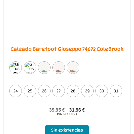
página
de
producto
Calzado Barefoot Gioseppo 74672 ColeBrook
24
25
26
27
28
29
30
31
39,95
€
31,96
€
IVA INCLUIDO
Sin existencias