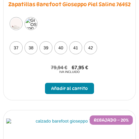
Zapatillas Barefoot Gioseppo Piel Saline 76452
37
38
39
40
41
42
79,94
€
67,95
€
IVA INCLUIDO
Este
producto
Añadir al carrito
tiene
múltiples
variantes.
Las
opciones
se
pueden
REBAJADO – 20%
elegir
en
la