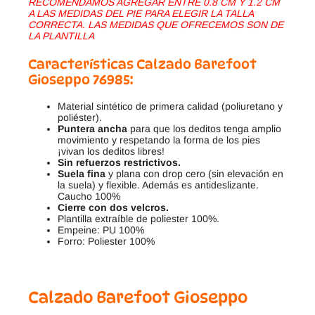
RECOMENDAMOS AGREGAR ENTRE 0.8 CM Y 1.2 CM
A LAS MEDIDAS DEL PIE PARA ELEGIR LA TALLA
CORRECTA. LAS MEDIDAS QUE OFRECEMOS SON DE
LA PLANTILLA
Características Calzado Barefoot
Gioseppo 76985:
Material sintético de primera calidad (poliuretano y
poliéster).
Puntera ancha
para que los deditos tenga amplio
movimiento y respetando la forma de los pies
¡vivan los deditos libres!
Sin refuerzos restrictivos.
Suela fina
y plana con drop cero (sin elevación en
la suela) y flexible. Además es antideslizante.
Caucho 100%
Cierre con dos velcros.
Plantilla extraíble de poliester 100%.
Empeine: PU 100%
Forro: Poliester 100%
Calzado Barefoot Gioseppo