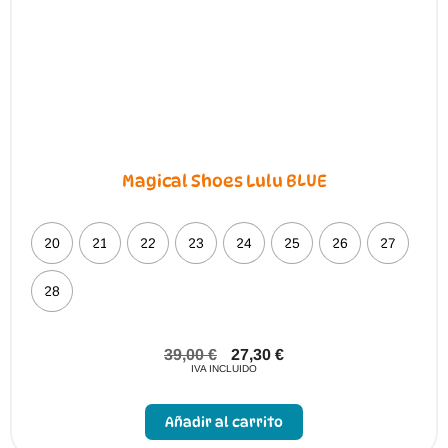
la
página
de
producto
Magical Shoes Lulu BLUE
20
21
22
23
24
25
26
27
28
39,00
€
27,30
€
IVA INCLUIDO
Este
producto
Añadir al carrito
tiene
múltiples