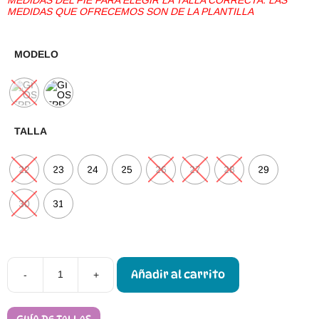
MEDIDAS QUE OFRECEMOS SON DE LA PLANTILLA
MODELO
TALLA
22
23
24
25
26
27
28
29
30
31
Añadir al carrito
-
+
Calzado
Barefoot
Gioseppo
BOULDER
GUÍA DE TALLAS