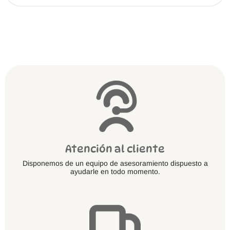
variantes.
Las
opciones
se
pueden
elegir
en
la
página
de
producto
Atención al cliente
Disponemos de un equipo de asesoramiento dispuesto a
ayudarle en todo momento.