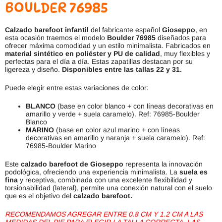
BOULDER 76985
Calzado barefoot infantil
del fabricante español
Gioseppo
, en
esta ocasión traemos el modelo
Boulder 76985
diseñados para
ofrecer máxima comodidad y un estilo minimalista. Fabricados en
material sintético en poliéster y PU de calidad
, muy flexibles y
perfectas para el día a día. Estas zapatillas destacan por su
ligereza y diseño.
Disponibles entre las tallas 22 y 31.
Puede elegir entre estas variaciones de color:
BLANCO
(base en color blanco + con líneas decorativas en
amarillo y verde + suela caramelo). Ref: 76985-Boulder
Blanco
MARINO
(base en color azul marino + con líneas
decorativas en amarillo y naranja + suela caramelo). Ref:
76985-Boulder Marino
Este
calzado barefoot de Gioseppo
representa la innovación
podológica, ofreciendo una experiencia minimalista. La
suela es
fina
y receptiva, combinada con una excelente flexibilidad y
torsionabilidad (lateral), permite una conexión natural con el suelo
que es el objetivo del
calzado barefoot.
RECOMENDAMOS AGREGAR ENTRE 0.8 CM Y 1.2 CM A LAS
MEDIDAS DEL PIE PARA ELEGIR LA TALLA CORRECTA. LAS