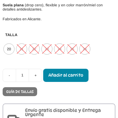
Suela plana
(drop cero), flexible y en color marrón/miel con
detalles antideslizantes.
Fabricados en Alicante.
TALLA
20
21
22
23
24
25
26
Añadir al carrito
-
+
Botines
Respetuosos
Pirufin
Gamo
GUÍA DE TALLAS
Navy
cantidad
Envío gratis disponible y Entrega
Urgente