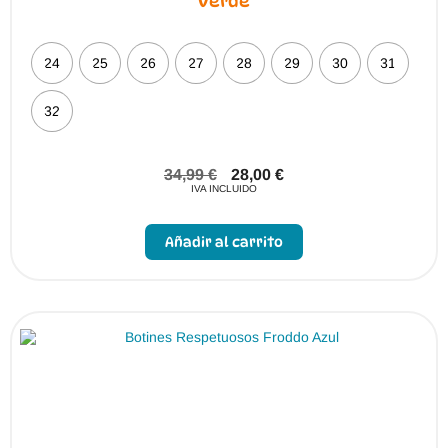
Verde
24
25
26
27
28
29
30
31
32
34,99
€
28,00
€
IVA INCLUIDO
Este
producto
Añadir al carrito
tiene
múltiples
variantes.
Las
opciones
se
pueden
elegir
en
la
página
de
producto