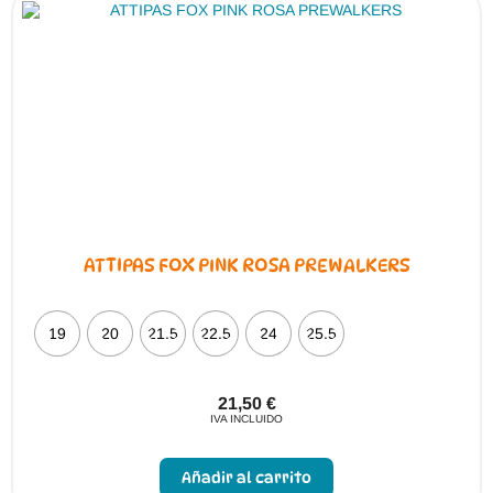
pueden
elegir
en
la
página
de
producto
ATTIPAS FOX PINK ROSA PREWALKERS
19
20
21.5
22.5
24
25.5
21,50
€
IVA INCLUIDO
Este
producto
Añadir al carrito
tiene