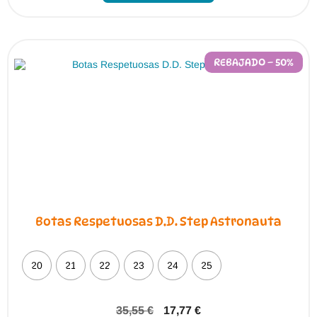
múltiples
variantes.
Las
opciones
se
pueden
REBAJADO – 50%
elegir
en
la
página
de
producto
Botas Respetuosas D.D. Step Astronauta
20
21
22
23
24
25
35,55
€
17,77
€