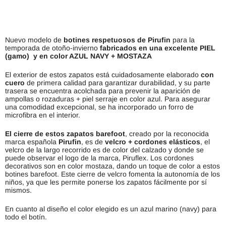
Nuevo modelo de
botines respetuosos de Pirufin
para la
temporada de otoño-invierno
fabricados en una excelente PIEL
(gamo)
y en color AZUL NAVY + MOSTAZA
El exterior de estos zapatos está cuidadosamente elaborado
con
cuero
de primera calidad para garantizar durabilidad, y su parte
trasera se encuentra acolchada para prevenir la aparición de
ampollas o rozaduras + piel serraje en color azul. Para asegurar
una comodidad excepcional, se ha incorporado un forro de
microfibra en el interior.
El cierre de estos zapatos barefoot
, creado por la reconocida
marca española
Pirufin
, es de
velcro + cordones elásticos
, el
velcro de la largo recorrido es de color del calzado y donde se
puede observar el logo de la marca, Piruflex. Los cordones
decorativos son en color mostaza, dando un toque de color a estos
botines barefoot. Este cierre de velcro fomenta la autonomía de los
niños, ya que les permite ponerse los zapatos fácilmente por sí
mismos.
En cuanto al diseño el color elegido es un azul marino (navy) para
todo el botín.