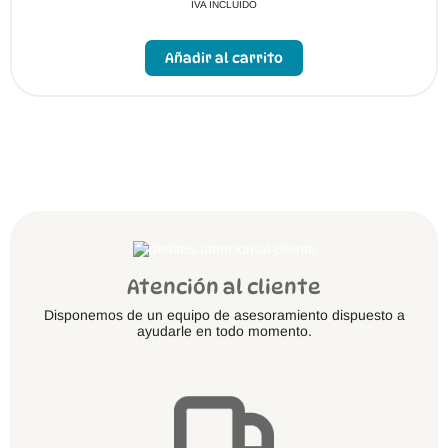
IVA INCLUIDO
Este
producto
Añadir al carrito
tiene
múltiples
variantes.
Las
opciones
se
pueden
elegir
en
la
página
de
producto
Atención al cliente
Disponemos de un equipo de asesoramiento dispuesto a
ayudarle en todo momento.