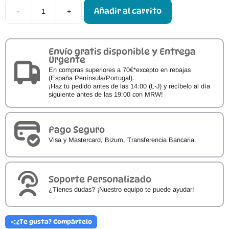
Añadir al carrito
-
+
Caca
Culo
Pedo
Pis
Falomir
Envío gratis disponible y Entrega
|
Urgente
Juego
En compras superiores a 70€*excepto en rebajas
de
(España Península/Portugal).
cartas
¡Haz tu pedido antes de las 14:00 (L-J) y recíbelo al día
divertido
siguiente antes de las 19:00 con MRW!
+8
años
cantidad
Pago Seguro
Visa y Mastercard, Bizum, Transferencia Bancaria.
Soporte Personalizado
¿Tienes dudas? ¡Nuestro equipo te puede ayudar!
¿Te gusta? Compártelo