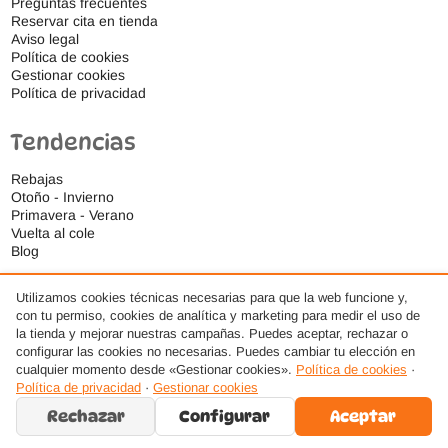
Preguntas frecuentes
Reservar cita en tienda
Aviso legal
Política de cookies
Gestionar cookies
Política de privacidad
Tendencias
Rebajas
Otoño - Invierno
Primavera - Verano
Vuelta al cole
Blog
Utilizamos cookies técnicas necesarias para que la web funcione y,
con tu permiso, cookies de analítica y marketing para medir el uso de
la tienda y mejorar nuestras campañas. Puedes aceptar, rechazar o
configurar las cookies no necesarias. Puedes cambiar tu elección en
cualquier momento desde «Gestionar cookies».
Política de cookies
·
Política de privacidad
·
Gestionar cookies
Rechazar
Configurar
Aceptar
© 2026 Ideas Respetuosas S.L., Todos los derechos reservados. · Diseño web por
AMDSEO