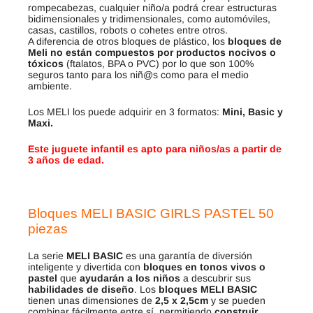
rompecabezas, cualquier niño/a podrá crear estructuras
bidimensionales y tridimensionales, como automóviles,
casas, castillos, robots o cohetes entre otros.
A diferencia de otros bloques de plástico, los
bloques de
Meli
no están compuestos por productos nocivos o
tóxicos
(ftalatos, BPA o PVC) por lo que son 100%
seguros tanto para los niñ@s como para el medio
ambiente.
Los MELI los puede adquirir en 3 formatos:
Mini, Basic y
Maxi.
Este juguete infantil es apto para niños/as a partir de
3 años de edad.
Bloques MELI BASIC GIRLS PASTEL 50
piezas
La serie
MELI BASIC
es una garantía de diversión
inteligente y divertida con
bloques en tonos vivos o
pastel
que
ayudarán a los niños
a descubrir sus
habilidades de diseño
. Los
bloques MELI BASIC
tienen unas dimensiones de
2,5 x 2,5cm
y se pueden
combinar fácilmente entre sí, permitiendo
construir