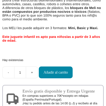
podrá crear estructuras bidimensionales y tridimensionales, como
automóviles, casas, castillos, robots o cohetes entre otros.
A diferencia de otros bloques de plástico, los
bloques de Meli
no
están compuestos por productos nocivos o tóxicos
(ftalatos,
BPA o PVC) por lo que son 100% seguros tanto para los niñ@s
como para el medio ambiente.
Los MELI los puede adquirir en 3 formatos:
Mini, Basic y Maxi.
Este juguete infantil es apto para niños/as a partir de 3 años
de edad.
Hay existencias
Añadir al carrito
-
+
Bloques
MELI
Basic
50
piezas
Envío gratis disponible y Entrega Urgente
GIRLS-
En compras superiores a 70€*excepto en rebajas
PASTEL
(España Península/Portugal).
cantidad
¡Haz tu pedido antes de las 14:00 (L-J) y recíbelo al día