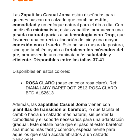
Las
Zapatillas Casual Joma
están diseñadas para
quienes buscan un calzado que combine
estilo
,
comodidad
y un enfoque natural para el día a día. Con
un diseño
minimalista
, estas zapatillas promueven una
pisada natural
gracias a su
tecnología cero Drop
, que
favorece una correcta alineación del pie y una mayor
conexión con el suelo
. Esto no solo mejora la postura,
sino que también ayuda a
fortalecer los músculos del
pie
, promoviendo una caminata más
saludable
y
eficiente
.
Disponibles entre las tallas 37-41
Disponibles en estos colores:
ROSA CLARO
(base en color rosa claro)
.
Ref:
DIANA LADY BAREFOOT 2513 ROSA CLARO
BFDIALS2613
Además, las
zapatillas Casual Joma
vienen con
plantillas de transición al barefoot
, lo que facilita el
cambio hacia un calzado más natural, sin perder la
comodidad y el soporte necesarios para una adaptación
gradual. Este detalle hace que el paso al estilo barefoot
sea mucho más fácil y cómodo, especialmente para
aquellos que están acostumbrados a un calzado
tradicional.