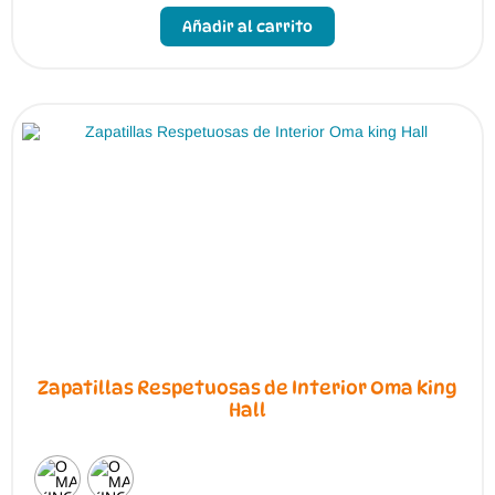
producto
Añadir al carrito
tiene
múltiples
variantes.
Las
opciones
se
pueden
elegir
en
la
página
de
producto
Zapatillas Respetuosas de Interior Oma king
Hall