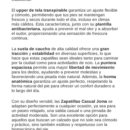
El
upper de tela transpirable
garantiza un ajuste flexible
y cómodo, permitiendo que tus pies se mantengan
frescos y secos durante todo el día, incluso en climas
más cálidos. Esta característica, junto con su
plantilla
antibacteriana
, ayuda a prevenir el mal olor y a absorber
el sudor, proporcionando una sensación de frescura
continua.
La
suela de caucho
de alta calidad ofrece una
gran
tracción
y
estabilidad
en diversas superficies, lo que
hace que estas zapatillas sean ideales tanto para caminar
por la ciudad como para actividades de ocio. La
puntera
espaciosa
permite una mayor
libertad de movimiento
para los dedos, ayudando a prevenir molestias y
favoreciendo una pisada más natural. Además, la
horma
anatómica
garantiza un ajuste perfecto, respetando la
forma natural del pie para ofrecer un confort duradero a
lo largo del día.
Con su diseño versátil, las
Zapatillas Casual Joma
se
adaptan perfectamente a cualquier ocasión, ya sea para
un paseo relajado, una salida casual o una jornada de
actividad moderada. Son una excelente opción para
aquellos que buscan un calzado que no solo sea cómodo
y práctico, sino también estiloso y respetuoso con la
biomecánica del pie.