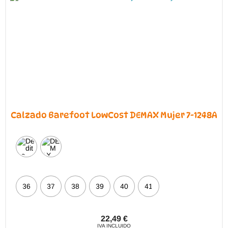
elegir
en
la
página
de
producto
Calzado Barefoot LowCost DEMAX Mujer 7-1248A
36
37
38
39
40
41
22,49
€
IVA INCLUIDO