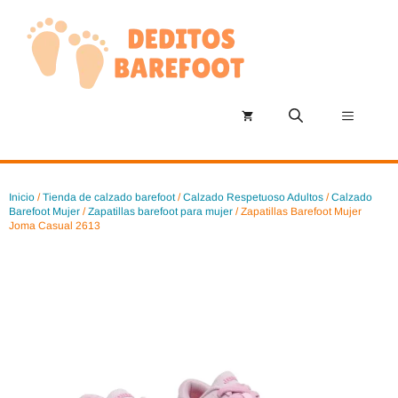
Saltar
al
contenido
Menú
Inicio
/
Tienda de calzado barefoot
/
Calzado Respetuoso Adultos
/
Calzado
Barefoot Mujer
/
Zapatillas barefoot para mujer
/ Zapatillas Barefoot Mujer
Joma Casual 2613