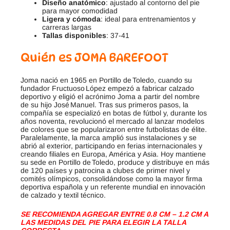
Diseño anatómico
: ajustado al contorno del pie
para mayor comodidad
Ligera y cómoda
: ideal para entrenamientos y
carreras largas
Tallas disponibles
: 37-41
Quién es JOMA BAREFOOT
Joma nació en 1965 en Portillo de Toledo, cuando su
fundador Fructuoso López empezó a fabricar calzado
deportivo y eligió el acrónimo Joma a partir del nombre
de su hijo José Manuel. Tras sus primeros pasos, la
compañía se especializó en botas de fútbol y, durante los
años noventa, revolucionó el mercado al lanzar modelos
de colores que se popularizaron entre futbolistas de élite.
Paralelamente, la marca amplió sus instalaciones y se
abrió al exterior, participando en ferias internacionales y
creando filiales en Europa, América y Asia. Hoy mantiene
su sede en Portillo de Toledo, produce y distribuye en más
de 120 países y patrocina a clubes de primer nivel y
comités olímpicos, consolidándose como la mayor firma
deportiva española y un referente mundial en innovación
de calzado y textil técnico.
SE RECOMIENDA AGREGAR ENTRE 0.8 CM – 1.2 CM A
LAS MEDIDAS DEL PIE PARA ELEGIR LA TALLA