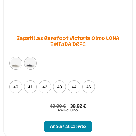
Zapatillas Barefoot Victoria Olmo LONA
TINTADA DREC
40
41
42
43
44
45
49,90
€
39,92
€
IVA INCLUIDO
Este
producto
Añadir al carrito
tiene
múltiples