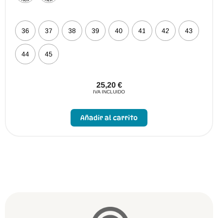
36
37
38
39
40
41
42
43
44
45
25,20
€
IVA INCLUIDO
Este
producto
Añadir al carrito
tiene
múltiples
variantes.
Las
opciones
se
pueden
elegir
en
la
página
de
producto