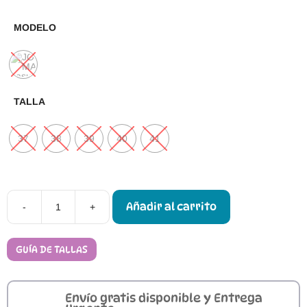
MODELO
TALLA
37
38
39
40
41
Añadir al carrito
-
+
Zapatillas
Barefoot
Mujer
Joma
GUÍA DE TALLAS
Casual
2613
cantidad
Envío gratis disponible y Entrega