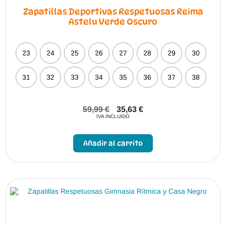
Zapatillas Deportivas Respetuosas Reima
Astelu Verde Oscuro
23
24
25
26
27
28
29
30
31
32
33
34
35
36
37
38
59,99
€
35,63
€
IVA INCLUIDO
Este
producto
Añadir al carrito
tiene
múltiples
variantes.
Las
opciones
se
pueden
elegir
en
la