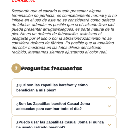
CORRECTA.
Recuerde que el calzado puede presentar alguna
terminación no perfecta, es completamente normal y si no
influye en el uso de este no se considerará como defecto
de fábrica, además es posible que si el calzado lleva piel
pueda presentar arrugas/pliegues, es parte natural de la
piel. No es un defecto de fabricación, asimismo el
desgaste por el uso o por la abrasión/rozamiento no se
considera defecto de fábrica. Es posible que la tonalidad
del color mostrada en las fotos difiera del calzado
recibido, intentamos siempre ajustarnos al color real.
Preguntas frecuentes
?
¿Qué son las zapatillas barefoot y cómo
benefician a mis pies?
Las zapatillas barefoot están diseñadas para permitir un
¿Son las Zapatillas barefoot Casual Joma
adecuadas para caminar todo el día?
movimiento natural del pie, sin restricciones. Fomentan
una pisada más eficiente y saludable, ayudando a
fortalecer los músculos del pie y mejorando la postura.
Sí, las Zapatillas barefoot Casual Joma son perfectas
¿Puedo usar las Zapatillas Casual Joma si nunca
Con un diseño Zero Drop, estas zapatillas mantienen los
he usado calzado barefoot?
para caminar largas distancias durante todo el día. Su