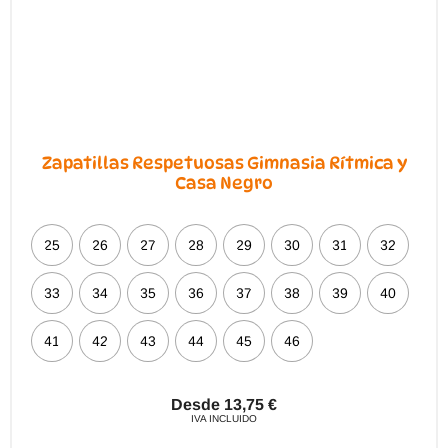
página
de
producto
Zapatillas Respetuosas Gimnasia Rítmica y
Casa Negro
25
26
27
28
29
30
31
32
33
34
35
36
37
38
39
40
41
42
43
44
45
46
Desde
13,75
€
IVA INCLUIDO
Este