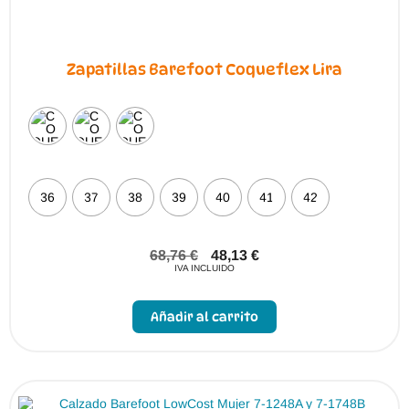
Zapatillas Barefoot Coqueflex Lira
36
37
38
39
40
41
42
68,76
€
48,13
€
IVA INCLUIDO
Este
producto
Añadir al carrito
tiene
múltiples
variantes.
Las
opciones
se
pueden