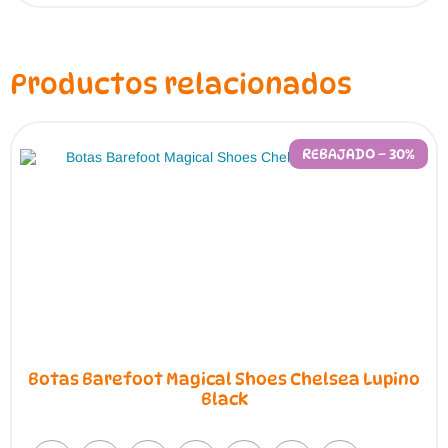
variantes.
Las
opciones
se
pueden
Productos relacionados
elegir
en
la
página
de
REBAJADO – 30%
producto
Botas Barefoot Magical Shoes Chelsea Lupino
Black