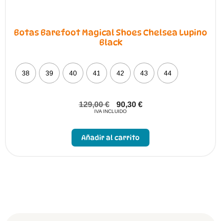
Botas Barefoot Magical Shoes Chelsea Lupino
Black
38
39
40
41
42
43
44
129,00
€
90,30
€
IVA INCLUIDO
Este
producto
Añadir al carrito
tiene
múltiples
variantes.
Las
opciones
se
pueden
elegir
en
la
página