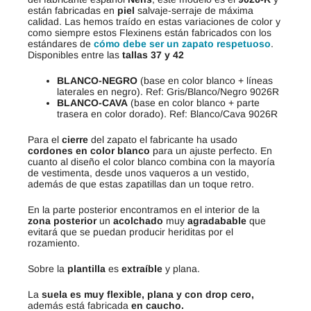
están fabricadas en
piel
salvaje-serraje de máxima
calidad. Las hemos traído en estas variaciones de color y
como siempre estos Flexinens están fabricados con los
estándares de
cómo debe ser un zapato respetuoso
.
Disponibles entre las
tallas 37 y 42
BLANCO-NEGRO
(base en color blanco + líneas
laterales en negro). Ref: Gris/Blanco/Negro 9026R
BLANCO-CAVA
(base en color blanco + parte
trasera en color dorado). Ref: Blanco/Cava 9026R
Para el
cierre
del zapato el fabricante ha usado
cordones en color blanco
para un ajuste perfecto. En
cuanto al diseño el color blanco combina con la mayoría
de vestimenta, desde unos vaqueros a un vestido,
además de que estas zapatillas dan un toque retro.
En la parte posterior encontramos en el interior de la
zona posterior
un
acolchado
muy
agradabable
que
evitará que se puedan producir heriditas por el
rozamiento.
Sobre la
plantilla
es
extraíble
y plana.
La
suela es muy flexible, plana y con drop cero,
además está fabricada
en caucho.