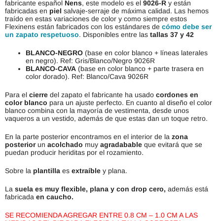
fabricante español
Nens
, este modelo es el
9026-R
y están
fabricadas en
piel
salvaje-serraje de máxima calidad. Las hemos
traído en estas variaciones de color y como siempre estos
Flexinens están fabricados con los estándares de
cómo debe ser
un zapato respetuoso
. Disponibles entre las
tallas 37 y 42
BLANCO-NEGRO
(base en color blanco + líneas laterales
en negro). Ref: Gris/Blanco/Negro 9026R
BLANCO-CAVA
(base en color blanco + parte trasera en
color dorado). Ref: Blanco/Cava 9026R
Para el
cierre
del zapato el fabricante ha usado
cordones en
color blanco
para un ajuste perfecto. En cuanto al diseño el color
blanco combina con la mayoría de vestimenta, desde unos
vaqueros a un vestido, además de que estas dan un toque retro.
En la parte posterior encontramos en el interior de la
zona
posterior
un
acolchado
muy
agradabable
que evitará que se
puedan producir heriditas por el rozamiento.
Sobre la
plantilla
es
extraíble
y plana.
La
suela es muy flexible, plana y con drop cero,
además está
fabricada
en caucho.
SE RECOMIENDA AGREGAR ENTRE 0.8 CM – 1.0 CM A LAS