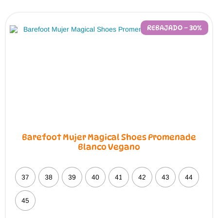
REBAJADO – 30%
Barefoot Mujer Magical Shoes Promenade
Blanco Vegano
37
38
39
40
41
42
43
44
45