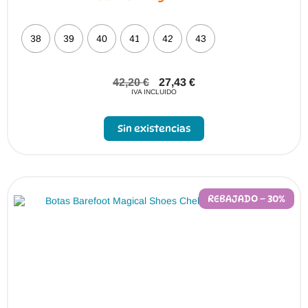
38
39
40
41
42
43
42,20
€
27,43
€
IVA INCLUIDO
Sin existencias
REBAJADO – 30%