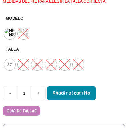
MEDIDAS DEL PIE PARA ELEGIR LA TALLA CORRECTA.
MODELO
TALLA
37
38
39
40
41
42
Añadir al carrito
-
+
Deportivas
Respetuosas
Adultos
FlexiNens
GUÍA DE TALLAS
9026-
R
cantidad