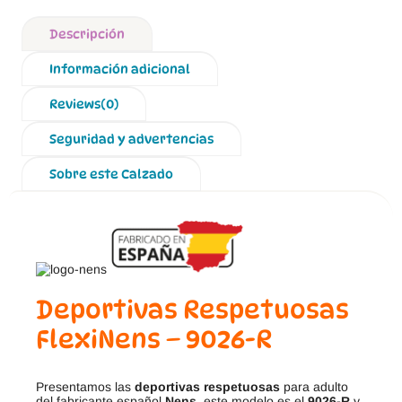
Descripción
Información adicional
Reviews(0)
Seguridad y advertencias
Sobre este Calzado
Deportivas Respetuosas
FlexiNens – 9026-R
Presentamos las
deportivas respetuosas
para adulto
del fabricante español
Nens
, este modelo es el
9026-R
y