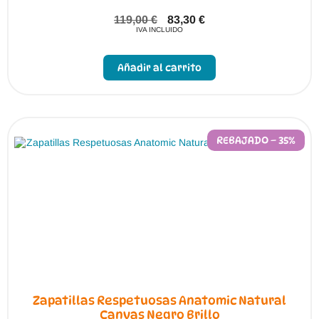
119,00
€
83,30
€
IVA INCLUIDO
Este
producto
Añadir al carrito
tiene
múltiples
variantes.
Las
opciones
se
pueden
REBAJADO – 35%
elegir
en
la
página
de
producto
Zapatillas Respetuosas Anatomic Natural
Canvas Negro Brillo