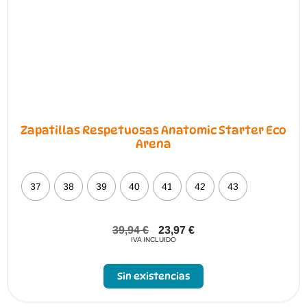
Zapatillas Respetuosas Anatomic Starter Eco
Arena
37
38
39
40
41
42
43
39,94
€
23,97
€
IVA INCLUIDO
Sin existencias