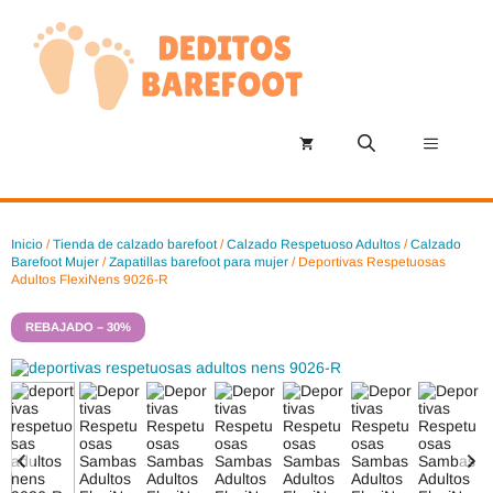
Saltar
al
contenido
Menú
Inicio
/
Tienda de calzado barefoot
/
Calzado Respetuoso Adultos
/
Calzado
Barefoot Mujer
/
Zapatillas barefoot para mujer
/ Deportivas Respetuosas
Adultos FlexiNens 9026-R
REBAJADO – 30%