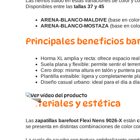
Las hemos traído en estas variaciones de color y 
Disponibles entre las
tallas 37 y 45
ARENA-BLANCO-MALDIVE
(base en color
ARENA-BLANCO-MOSTAZA
(base en colo
Principales beneficios ba
Horma XL amplia y recta: ofrece espacio real
Suela plana y flexible: permite sentir el ter
Cero drop: misma altura en talón y puntera p
Plantilla extraíble: ligera y completamente pl
Diseño casual urbano: ideal para el día a dí
▶
Materiales y estética
Las
zapatillas barefoot Flexi Nens 9026-X
están
c
se presenta en distintas combinaciones de color co
La suela de caucho con textura antideslizante aporta