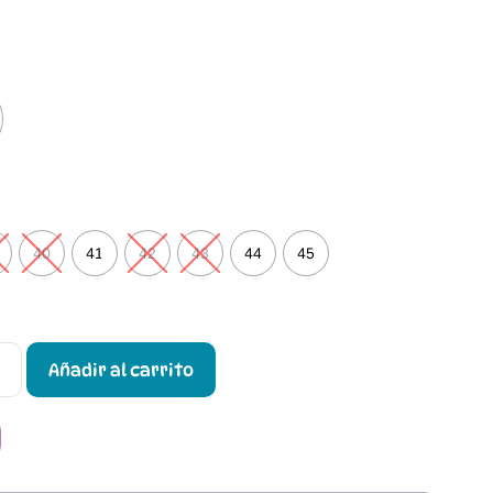
40
41
42
43
44
45
Añadir al carrito