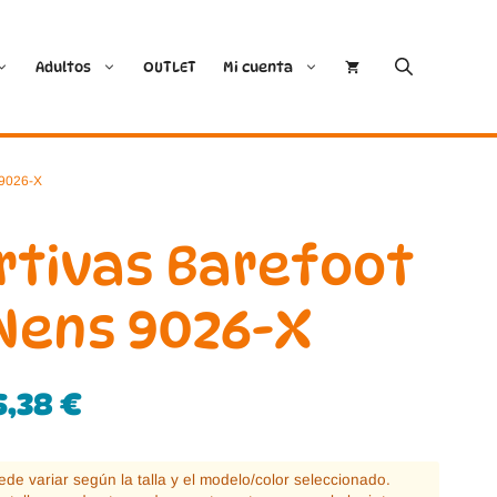
Adultos
OUTLET
Mi cuenta
Cóndor
Bobux
 9026-X
Conguitos
CoqueFlex
rtivas Barefoot
Deditos
Dodo Shoes
Nens 9026-X
Demax
Igor
5,38
€
FlexiNens
Lang.S
Koops
Mustang
puede variar según la talla y el modelo/color seleccionado.