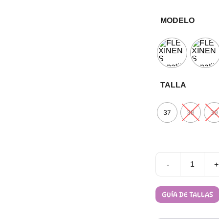
MODELO
TALLA
37
38
39
-
+
Deportivas
Barefoot
FlexiNens
GUÍA DE TALLAS
9026-
X
cantidad