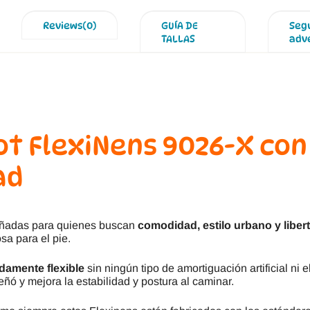
Reviews(0)
GUÍA DE
Seg
TALLAS
adv
ot FlexiNens 9026-X
con
ad
señadas para quienes buscan
comodidad, estilo urbano y libe
sa para el pie.
damente flexible
sin ningún tipo de amortiguación artificial ni e
eñó y mejora la estabilidad y postura al caminar.