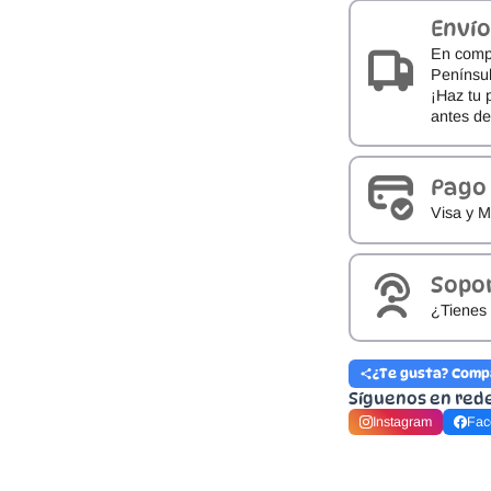
Envío
En comp
Penínsul
¡Haz tu 
antes d
Pago
Visa y M
Sopo
¿Tienes 
¿Te gusta? Comp
Síguenos en red
Instagram
Fac