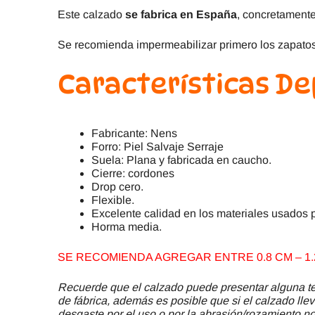
Este calzado
se fabrica en España
, concretamente
Se recomienda impermeabilizar primero los zapatos
Características De
Fabricante: Nens
Forro: Piel Salvaje Serraje
Suela: Plana y fabricada en caucho.
Cierre: cordones
Drop cero.
Flexible.
Excelente calidad en los materiales usados p
Horma media.
SE RECOMIENDA AGREGAR ENTRE 0.8 CM – 1.2
Recuerde que el calzado puede presentar alguna ter
de fábrica, además es posible que si el calzado llev
desgaste por el uso o por la abrasión/rozamiento no 