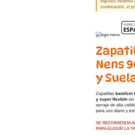
Algunos modelos o
Jack & Lily
Hi-Tec
combinación, el p
Mayoral
JOMA
Pirufin
Knitido
Zapati
Saguaro
Meli
Nens 9
SlipStop
Shapen
y Suel
Victoria
Ipanema
Zapatillas
barefoot 
y super flexible
sin
serraje de alta cali
para uso diario y es
SE RECOMIENDA AG
PARA ELEGIR LA T