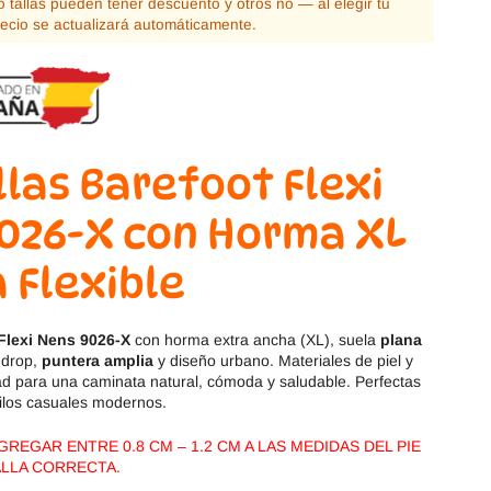
 tallas pueden tener descuento y otros no — al elegir tu
Magical Shoes
OmaKing
recio se actualizará automáticamente.
OldSoles
Reima
RIA
Snugi
llas Barefoot Flexi
Stitch & Walk
Titanitos
026-X con Horma XL
Vivant
Tikki
a Flexible
Zapy
Flexi Nens 9026-X
con horma extra ancha (XL), suela
plana
 drop,
puntera amplia
y diseño urbano. Materiales de piel y
dad para una caminata natural, cómoda y saludable. Perfectas
tilos casuales modernos.
REGAR ENTRE 0.8 CM – 1.2 CM A LAS MEDIDAS DEL PIE
ALLA CORRECTA.