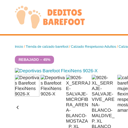
Saltar
al
contenido
Inicio
/
Tienda de calzado barefoot
/
Calzado Respetuoso Adultos
/
Calza
REBAJADO – 45%