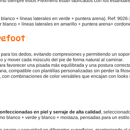
como siempre estos Flexinens están fabricados con los estándar
 blanco + líneas laterales en verde + puntera arena). Ref: 9026
r blanco + líneas laterales en amarillo + puntera arena+ cordo
refoot
 para los dedos, evitando compresiones y permitiendo un soporte
reno y mover cada músculo del pie de forma natural al caminar.
ara favorecer una pisada más equilibrada y una postura correcta
ana, compatible con plantillas personalizadas sin perder la filoso
a, con combinaciones de color versátiles que encajan con looks 
onfeccionadas en piel y serraje de alta calidad
, seleccionado
mo blanco + verde y blanco + mostaza, pensadas para un estilo
 agarre y seguridad en diferentes superficies, manteniendo al m