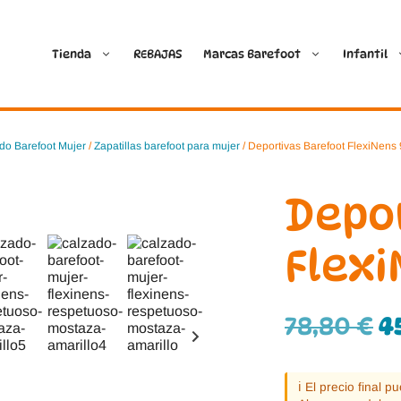
Tienda
REBAJAS
Marcas Barefoot
Infantil
Ballop
Batilas
do Barefoot Mujer
/
Zapatillas barefoot para mujer
/ Deportivas Barefoot FlexiNens
Blanditos by Crio’s
B&W Break and Walk
Depo
Crave Barefoot
Crecendo
Flexi
Coimbra
D.D. Step
78,80
€
4
Dada
Froddo
Dispares
Gioseppo
ℹ️ El precio final 