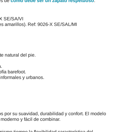
es de
cómo debe ser un zapato respetuoso
.
-X SE/SA/VI
nes amarillos). Ref: 9026-X SE/SAL/MI
 natural del pie.
.
fía barefoot.
informales y urbanos.
s por su suavidad, durabilidad y confort. El modelo
 moderno y fácil de combinar.
ismo tiempo la flexibilidad característica del