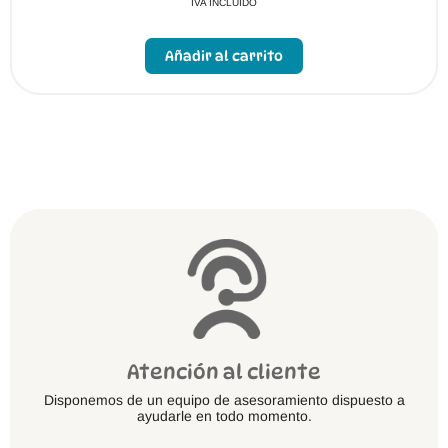
IVA INCLUIDO
Este
producto
Añadir al carrito
tiene
múltiples
variantes.
Las
opciones
se
pueden
elegir
en
la
página
de
producto
Atención al cliente
Disponemos de un equipo de asesoramiento dispuesto a
ayudarle en todo momento.