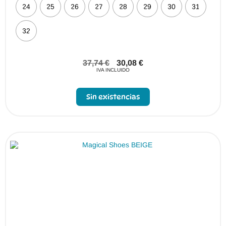
24
25
26
27
28
29
30
31
32
37,74
€
30,08
€
IVA INCLUIDO
Sin existencias