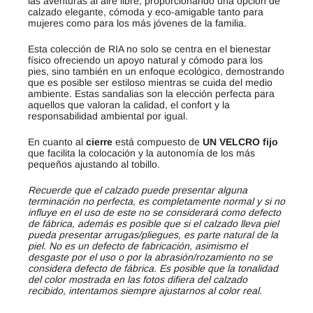
las aventuras al aire libre, proporcionando una opción de
calzado elegante, cómoda y eco-amigable tanto para
mujeres como para los más jóvenes de la familia.
Esta colección de RIA no solo se centra en el bienestar
físico ofreciendo un apoyo natural y cómodo para los
pies, sino también en un enfoque ecológico, demostrando
que es posible ser estiloso mientras se cuida del medio
ambiente. Estas sandalias son la elección perfecta para
aquellos que valoran la calidad, el confort y la
responsabilidad ambiental por igual.
En cuanto al
cierre
está compuesto de
UN VELCRO fijo
que facilita la colocación y la autonomía de los más
pequeños ajustando al tobillo.
Recuerde que el calzado puede presentar alguna
terminación no perfecta, es completamente normal y si no
influye en el uso de este no se considerará como defecto
de fábrica, además es posible que si el calzado lleva piel
pueda presentar arrugas/pliegues, es parte natural de la
piel. No es un defecto de fabricación, asimismo el
desgaste por el uso o por la abrasión/rozamiento no se
considera defecto de fábrica. Es posible que la tonalidad
del color mostrada en las fotos difiera del calzado
recibido, intentamos siempre ajustarnos al color real.