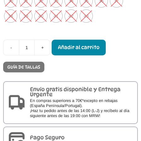
30
31
32
33
34
35
36
37
38
39
40
41
42
43
Añadir al carrito
-
+
Sandalias
Menorquinas
Respetuosas
Ria
GUÍA DE TALLAS
Nirvana
cantidad
Envío gratis disponible y Entrega
Urgente
En compras superiores a 70€*excepto en rebajas
(España Península/Portugal).
¡Haz tu pedido antes de las 14:00 (L-J) y recíbelo al día
siguiente antes de las 19:00 con MRW!
Pago Seguro