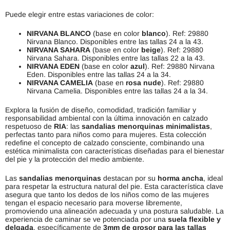
Puede elegir entre estas variaciones de color:
NIRVANA BLANCO
(base en color
blanco
). Ref: 29880
Nirvana Blanco. Disponibles entre las tallas 24 a la 43.
NIRVANA SAHARA
(base en color
beige
). Ref: 29880
Nirvana Sahara. Disponibles entre las tallas 22 a la 43.
NIRVANA EDEN
(base en color
azul
). Ref: 29880 Nirvana
Eden. Disponibles entre las tallas 24 a la 34.
NIRVANA CAMELIA
(base en
rosa nude
). Ref: 29880
Nirvana Camelia. Disponibles entre las tallas 24 a la 34.
Explora la fusión de diseño, comodidad, tradición familiar y
responsabilidad ambiental con la última innovación en calzado
respetuoso de
RIA
: las
sandalias menorquinas minimalistas
,
perfectas tanto para niños como para mujeres. Esta colección
redefine el concepto de calzado consciente, combinando una
estética minimalista con características diseñadas para el bienestar
del pie y la protección del medio ambiente.
Las
sandalias menorquinas
destacan por su
horma ancha
, ideal
para respetar la estructura natural del pie. Esta característica clave
asegura que tanto los dedos de los niños como de las mujeres
tengan el espacio necesario para moverse libremente,
promoviendo una alineación adecuada y una postura saludable. La
experiencia de caminar se ve potenciada por una
suela flexible y
delgada
, específicamente de
3mm de grosor para las tallas