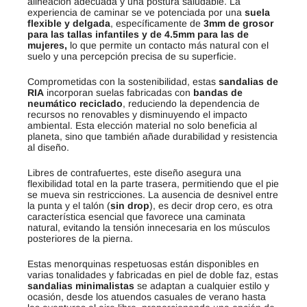
alineación adecuada y una postura saludable. La
experiencia de caminar se ve potenciada por una
suela
flexible y delgada
, específicamente de
3mm de grosor
para las tallas infantiles y de 4.5mm para las de
mujeres,
lo que permite un contacto más natural con el
suelo y una percepción precisa de su superficie.
Comprometidas con la sostenibilidad, estas
sandalias de
RIA
incorporan suelas fabricadas con
bandas de
neumático reciclado
, reduciendo la dependencia de
recursos no renovables y disminuyendo el impacto
ambiental. Esta elección material no solo beneficia al
planeta, sino que también añade durabilidad y resistencia
al diseño.
Libres de contrafuertes, este diseño asegura una
flexibilidad total en la parte trasera, permitiendo que el pie
se mueva sin restricciones. La ausencia de desnivel entre
la punta y el talón (
sin drop
), es decir drop cero, es otra
característica esencial que favorece una caminata
natural, evitando la tensión innecesaria en los músculos
posteriores de la pierna.
Estas menorquinas respetuosas están disponibles en
varias tonalidades y fabricadas en piel de doble faz, estas
sandalias minimalistas
se adaptan a cualquier estilo y
ocasión, desde los atuendos casuales de verano hasta