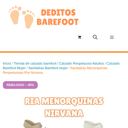
Saltar
al
contenido
Menú
Inicio
/
Tienda de calzado barefoot
/
Calzado Respetuoso Adultos
/
Calzado
Barefoot Mujer
/
Sandalias Barefoot mujer
/ Sandalias Menorquinas
Respetuosas Ria Nirvana
REBAJADO – 40%