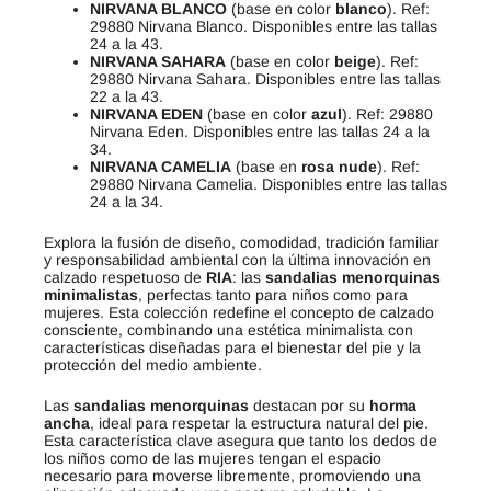
NIRVANA BLANCO
(base en color
blanco
). Ref:
29880 Nirvana Blanco. Disponibles entre las tallas
24 a la 43.
NIRVANA SAHARA
(base en color
beige
). Ref:
29880 Nirvana Sahara. Disponibles entre las tallas
22 a la 43.
NIRVANA EDEN
(base en color
azul
). Ref: 29880
Nirvana Eden. Disponibles entre las tallas 24 a la
34.
NIRVANA CAMELIA
(base en
rosa nude
). Ref:
29880 Nirvana Camelia. Disponibles entre las tallas
24 a la 34.
Explora la fusión de diseño, comodidad, tradición familiar
y responsabilidad ambiental con la última innovación en
calzado respetuoso de
RIA
: las
sandalias menorquinas
minimalistas
, perfectas tanto para niños como para
mujeres. Esta colección redefine el concepto de calzado
consciente, combinando una estética minimalista con
características diseñadas para el bienestar del pie y la
protección del medio ambiente.
Las
sandalias menorquinas
destacan por su
horma
ancha
, ideal para respetar la estructura natural del pie.
Esta característica clave asegura que tanto los dedos de
los niños como de las mujeres tengan el espacio
necesario para moverse libremente, promoviendo una