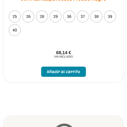
25
26
28
29
36
37
38
39
40
68,14
€
IVA INCLUIDO
Este
producto
Añadir al carrito
tiene
múltiples
variantes.
Las
opciones
se
pueden
elegir
en
la
página
de