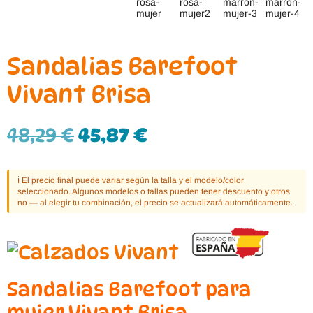
Sandalias Barefoot
Vivant Brisa
48,29
€
45,87
€
ℹ️ El precio final puede variar según la talla y el modelo/color
seleccionado. Algunos modelos o tallas pueden tener descuento y otros
no — al elegir tu combinación, el precio se actualizará automáticamente.
Sandalias Barefoot para
mujer Vivant Brisa