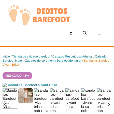
Saltar
al
contenido
Menú
Inicio
/
Tienda de calzado barefoot
/
Calzado Respetuoso Adultos
/
Calzado
Barefoot Mujer
/
Zapatos de ceremonia barefoot de mujer
/ Sandalias Barefoot
Vivant Brisa
REBAJADO – 5%