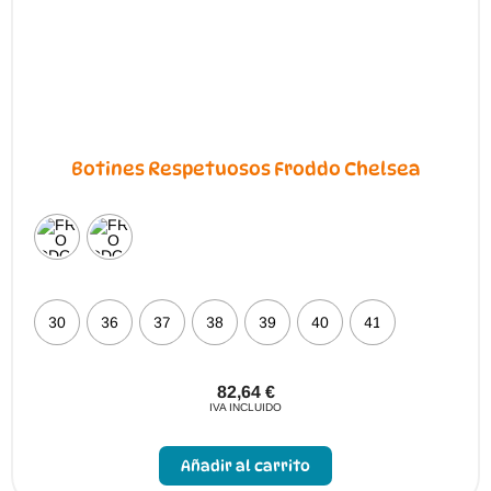
de
producto
Botines Respetuosos Froddo Chelsea
30
36
37
38
39
40
41
82,64
€
IVA INCLUIDO
Este
producto
Añadir al carrito
tiene
múltiples