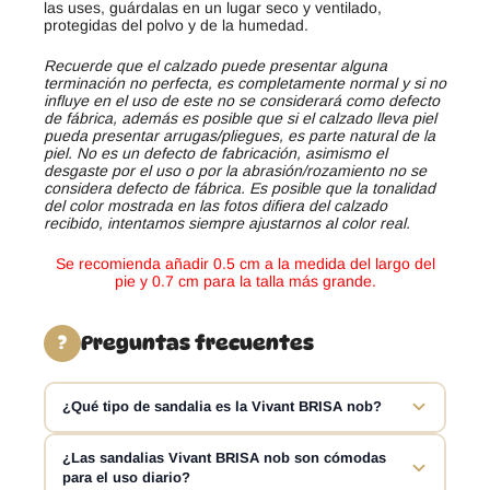
las uses, guárdalas en un lugar seco y ventilado,
protegidas del polvo y de la humedad.
Recuerde que el calzado puede presentar alguna
terminación no perfecta, es completamente normal y si no
influye en el uso de este no se considerará como defecto
de fábrica, además es posible que si el calzado lleva piel
pueda presentar arrugas/pliegues, es parte natural de la
piel. No es un defecto de fabricación, asimismo el
desgaste por el uso o por la abrasión/rozamiento no se
considera defecto de fábrica. Es posible que la tonalidad
del color mostrada en las fotos difiera del calzado
recibido, intentamos siempre ajustarnos al color real.
Se recomienda añadir 0.5 cm a la medida del largo del
pie y 0.7 cm para la talla más grande.
Preguntas frecuentes
?
¿Qué tipo de sandalia es la Vivant BRISA nob?
La Vivant BRISA nob es una sandalia barefoot para mujer
¿Las sandalias Vivant BRISA nob son cómodas
para el uso diario?
diseñada para ofrecer una pisada más natural y cómoda.