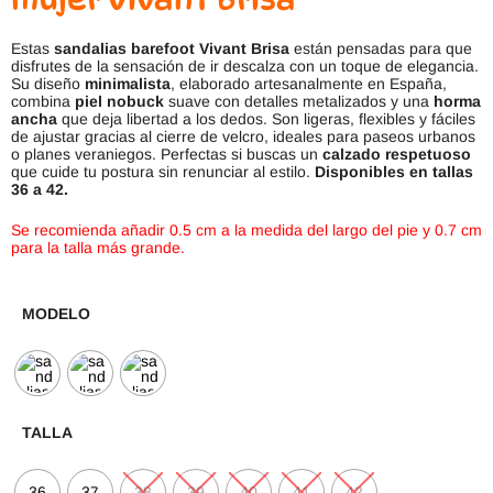
Estas
sandalias barefoot
Vivant Brisa
están pensadas para que
disfrutes de la sensación de ir descalza con un toque de elegancia.
Su diseño
minimalista
, elaborado artesanalmente en España,
combina
piel nobuck
suave con detalles metalizados y una
horma
ancha
que deja libertad a los dedos. Son ligeras, flexibles y fáciles
de ajustar gracias al cierre de velcro, ideales para paseos urbanos
o planes veraniegos. Perfectas si buscas un
calzado respetuoso
que cuide tu postura sin renunciar al estilo.
Disponibles en tallas
36 a 42.
Se recomienda añadir 0.5 cm a la medida del largo del pie y 0.7 cm
para la talla más grande.
MODELO
TALLA
36
37
38
39
40
41
42