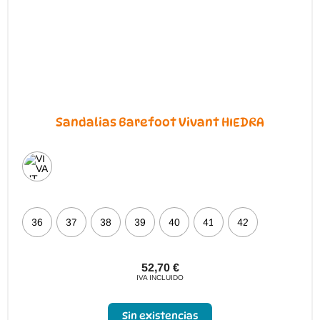
página
de
producto
Sandalias Barefoot Vivant HIEDRA
36
37
38
39
40
41
42
52,70
€
IVA INCLUIDO
Sin existencias