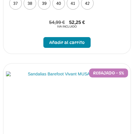
37
38
39
40
41
42
54,99
€
52,25
€
IVA INCLUIDO
Añadir al carrito
REBAJADO – 5%