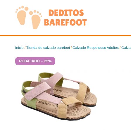
Saltar
al
contenido
Inicio
/
Tienda de calzado barefoot
/
Calzado Respetuoso Adultos
/
Calza
REBAJADO – 25%