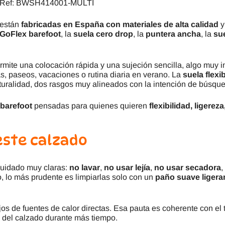
g ) Ref: BWSH414001-MULTI
 están
fabricadas en España con materiales de alta calidad
y
GoFlex barefoot
, la
suela cero drop
, la
puntera ancha
, la
sue
rmite una colocación rápida y una sujeción sencilla, algo muy
as, paseos, vacaciones o rutina diaria en verano. La
suela flexi
uralidad, dos rasgos muy alineados con la intención de búsq
 barefoot
pensadas para quienes quieren
flexibilidad, ligere
este calzado
cuidado muy claras:
no lavar
,
no usar lejía
,
no usar secadora
,
 lo más prudente es limpiarlas solo con un
paño suave liger
jos de fuentes de calor directas. Esa pauta es coherente con el 
to del calzado durante más tiempo.