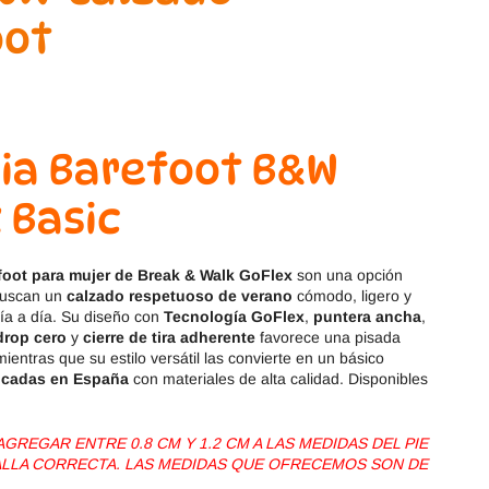
Magical Shoes
OmaKing
OldSoles
Reima
RIA
Snugi
ia Barefoot B&W
Stitch & Walk
Titanitos
 Basic
Vivant
Tikki
foot para mujer de Break & Walk GoFlex
son una opción
Zapy
buscan un
calzado respetuoso de verano
cómodo, ligero y
 día a día. Su diseño con
Tecnología GoFlex
,
puntera ancha
,
drop cero
y
cierre de tira adherente
favorece una pisada
mientras que su estilo versátil las convierte en un básico
icadas en España
con materiales de alta calidad. Disponibles
REGAR ENTRE 0.8 CM Y 1.2 CM A LAS MEDIDAS DEL PIE
TALLA CORRECTA. LAS MEDIDAS QUE OFRECEMOS SON DE