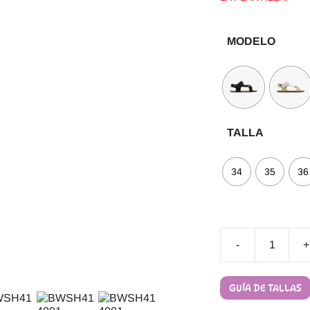
MODELO
TALLA
34
35
36
-
+
Sandalias
Barefoot
B&W
GUÍA DE TALLAS
Goflex
Basic