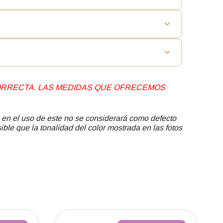
ajan muy bien como sandalias cómodas de diario.
edos se muevan con naturalidad. Esto las convierte
e no comprima la parte delantera del pie.
ener en cuenta que las medidas ofrecidas
 de sandalias barefoot.
paño suave ligeramente humedecido. No se deben
 CORRECTA. LAS MEDIDAS QUE OFRECEMOS
uentes de calor directas, para conservar mejor la
 en el uso de este no se considerará como defecto
ible que la tonalidad del color mostrada en las fotos