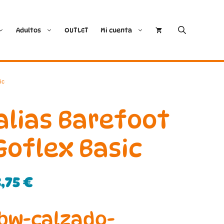
Adultos
OUTLET
Mi cuenta
Cóndor
Bobux
ic
Conguitos
CoqueFlex
alias Barefoot
Deditos
Dodo Shoes
oflex Basic
Demax
Igor
3,75
€
FlexiNens
Lang.S
Koops
Mustang