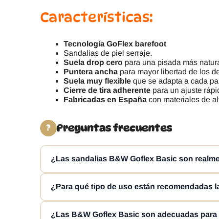
Características:
Tecnología GoFlex barefoot
Sandalias de piel serraje.
Suela drop cero
para una pisada más natura
Puntera ancha
para mayor libertad de los d
Suela muy flexible
que se adapta a cada pa
Cierre de tira adherente
para un ajuste rápi
Fabricadas en España
con materiales de al
Preguntas frecuentes
?
¿Las sandalias B&W Goflex Basic son realme
Sí, las Break & Walk GoFlex Basic reúnen las caracte
¿Para qué tipo de uso están recomendadas l
gran flexibilidad y una estructura pensada para acom
Estas sandalias barefoot con velcro son una opción 
¿Las B&W Goflex Basic son adecuadas para