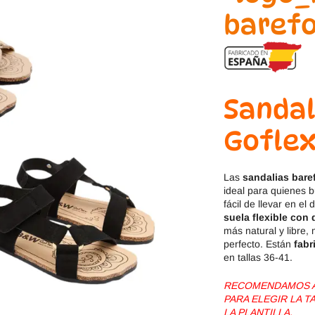
Jack & Lily
Hi-Tec
Mayoral
JOMA
Pirufin
Knitido
Sandal
Saguaro
Meli
Goflex
SlipStop
Shapen
Las
sandalias bare
Victoria
Ipanema
ideal para quienes 
fácil de llevar en el
suela flexible con 
más natural y libre, 
perfecto. Están
fabr
en tallas 36-41.
RECOMENDAMOS AG
PARA ELEGIR LA 
LA PLANTILLA.