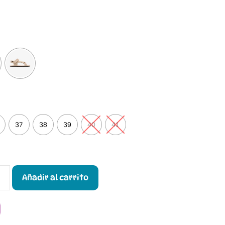
37
38
39
40
41
Añadir al carrito