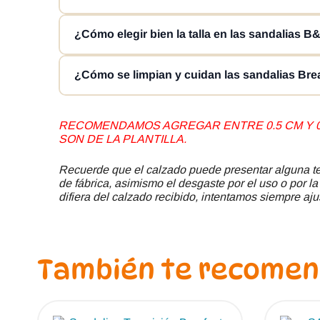
rutinas cotidianas en las que se busca un calzado re
Sí, uno de los puntos fuertes de las sandalias GoFl
¿Cómo elegir bien la talla en las sandalias 
en una opción muy interesante para quienes buscan 
Para escoger correctamente la talla, se recomienda 
¿Cómo se limpian y cuidan las sandalias Br
corresponden a la plantilla, por lo que ese margen e
Para mantener tus Break & Walk GoFlex Basic en bu
RECOMENDAMOS AGREGAR ENTRE 0.5 CM Y 0.
lavar, ni usar lejía, ni secadora, ni plancha, ni lava
SON DE LA PLANTILLA.
forma, la flexibilidad y el aspecto del calzado.
Recuerde que el calzado puede presentar alguna ter
de fábrica, asimismo el desgaste por el uso o por la
difiera del calzado recibido, intentamos siempre ajus
También te recome