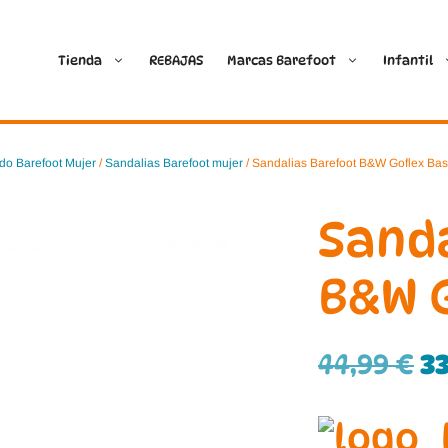
Tienda
REBAJAS
Marcas Barefoot
Infantil
Ballop
Batilas
do Barefoot Mujer
/
Sandalias Barefoot mujer
/ Sandalias Barefoot B&W Goflex Bas
Blanditos by Crio’s
B&W Break and Walk
Sand
Crave Barefoot
Crecendo
B&W G
Coimbra
D.D. Step
44,99
€
3
Dada
Froddo
Dispares
Gioseppo