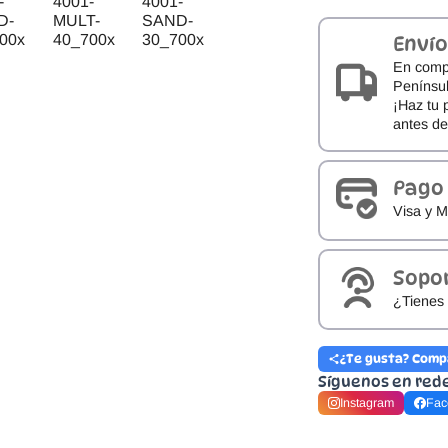
cantidad
Envío
En comp
Penínsul
¡Haz tu 
antes d
Pago
Visa y M
Sopo
¿Tienes 
¿Te gusta? Comp
Síguenos en red
Instagram
Fac