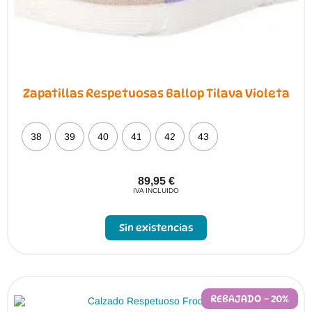
Zapatillas Respetuosas Ballop Tilava Violeta
38
39
40
41
42
43
89,95
€
IVA INCLUIDO
Sin existencias
REBAJADO – 20%