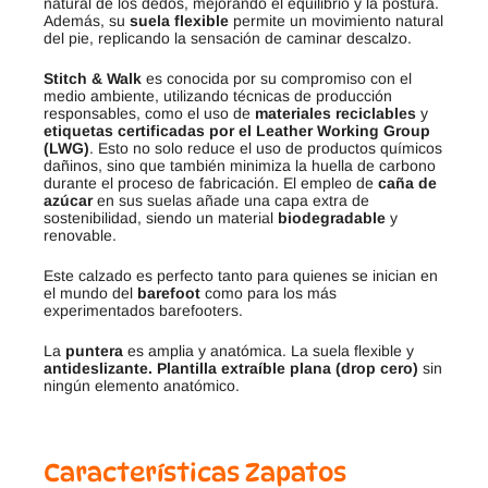
natural de los dedos, mejorando el equilibrio y la postura.
Además, su
suela flexible
permite un movimiento natural
del pie, replicando la sensación de caminar descalzo.
Stitch & Walk
es conocida por su compromiso con el
medio ambiente, utilizando técnicas de producción
responsables, como el uso de
materiales reciclables
y
etiquetas certificadas por el Leather Working Group
(LWG)
. Esto no solo reduce el uso de productos químicos
dañinos, sino que también minimiza la huella de carbono
durante el proceso de fabricación. El empleo de
caña de
azúcar
en sus suelas añade una capa extra de
sostenibilidad, siendo un material
biodegradable
y
renovable.
Este calzado es perfecto tanto para quienes se inician en
el mundo del
barefoot
como para los más
experimentados barefooters.
La
puntera
es amplia y anatómica. La suela flexible y
antideslizante.
Plantilla extraíble plana (drop cero)
sin
ningún elemento anatómico.
Características Zapatos