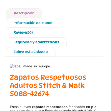
Descripción
Información adicional
Reviews(0)
Seguridad y advertencias
Sobre este Calzado
Zapatos Respetuosos
Adultos Stitch & Walk
S088-42674
Estos nuevos
zapatos respetuosos
fabricados
en
piel
son parte de la nueva línea de calzado (
Stitch & Walk
)