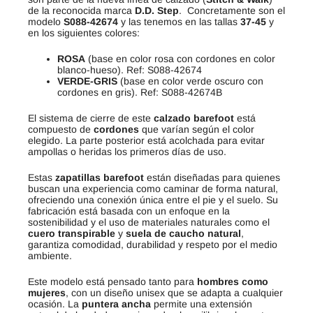
de la reconocida marca
D.D. Step
. Concretamente son el
modelo
S088-42674
y las tenemos en las tallas
37-45
y
en los siguientes colores:
ROSA
(base en color rosa con cordones en color
blanco-hueso). Ref: S088-42674
VERDE-GRIS
(base en color verde oscuro con
cordones en gris). Ref: S088-42674B
El sistema de cierre de este
calzado barefoot
está
compuesto de
cordones
que varían según el color
elegido. La parte posterior está acolchada para evitar
ampollas o heridas los primeros días de uso.
Estas
zapatillas barefoot
están diseñadas para quienes
buscan una experiencia como caminar de forma natural,
ofreciendo una conexión única entre el pie y el suelo. Su
fabricación está basada con un enfoque en la
sostenibilidad y el uso de materiales naturales como el
cuero transpirable
y
suela de caucho natural
,
garantiza comodidad, durabilidad y respeto por el medio
ambiente.
Este modelo está pensado tanto para
hombres como
mujeres
, con un diseño unisex que se adapta a cualquier
ocasión. La
puntera ancha
permite una extensión