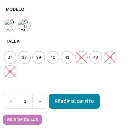
MODELO
TALLA
37
38
39
40
41
42
43
44
45
Añadir al carrito
-
+
Zapatos
Respetuosos
Adultos
Stitch
GUÍA DE TALLAS
&
Walk
S088-