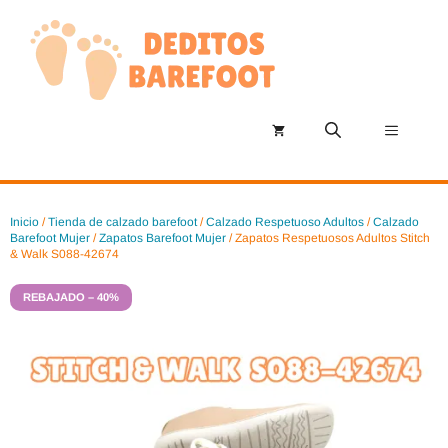
Saltar
al
contenido
Menú
Inicio
/
Tienda de calzado barefoot
/
Calzado Respetuoso Adultos
/
Calzado
Barefoot Mujer
/
Zapatos Barefoot Mujer
/ Zapatos Respetuosos Adultos Stitch
& Walk S088-42674
REBAJADO – 40%