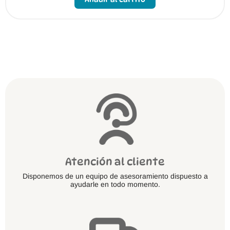
tiene
múltiples
variantes.
Las
opciones
se
pueden
elegir
en
la
página
de
producto
Atención al cliente
Disponemos de un equipo de asesoramiento dispuesto a
ayudarle en todo momento.