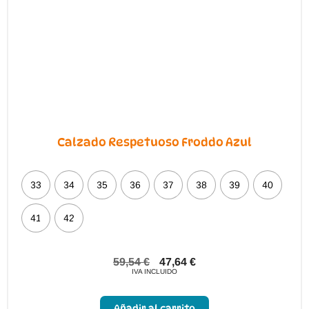
Calzado Respetuoso Froddo Azul
33
34
35
36
37
38
39
40
41
42
59,54
€
47,64
€
IVA INCLUIDO
Este
producto
Añadir al carrito