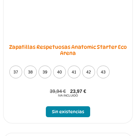
Zapatillas Respetuosas Anatomic Starter Eco
Arena
37
38
39
40
41
42
43
39,94
€
23,97
€
IVA INCLUIDO
Sin existencias