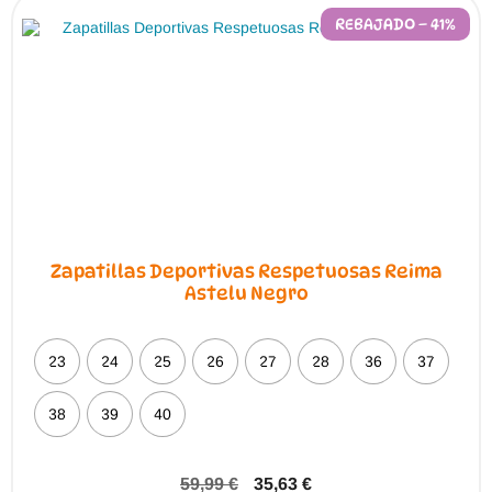
REBAJADO – 41%
Zapatillas Deportivas Respetuosas Reima
Astelu Negro
23
24
25
26
27
28
36
37
38
39
40
59,99
€
35,63
€