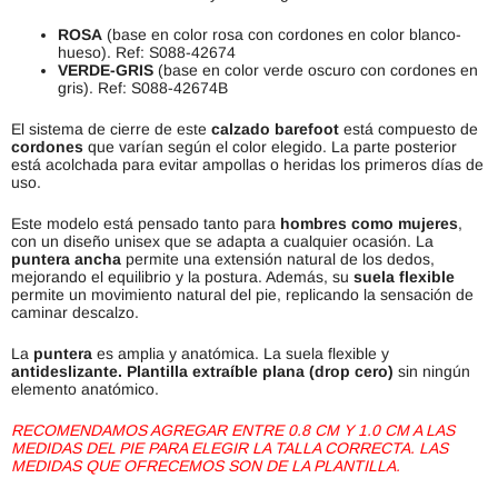
ROSA
(base en color rosa con cordones en color blanco-
hueso). Ref: S088-42674
VERDE-GRIS
(base en color verde oscuro con cordones en
gris). Ref: S088-42674B
El sistema de cierre de este
calzado barefoot
está compuesto de
cordones
que varían según el color elegido. La parte posterior
está acolchada para evitar ampollas o heridas los primeros días de
uso.
Este modelo está pensado tanto para
hombres como mujeres
,
con un diseño unisex que se adapta a cualquier ocasión. La
puntera ancha
permite una extensión natural de los dedos,
mejorando el equilibrio y la postura. Además, su
suela flexible
permite un movimiento natural del pie, replicando la sensación de
caminar descalzo.
La
puntera
es amplia y anatómica. La suela flexible y
antideslizante.
Plantilla extraíble plana (drop cero)
sin ningún
elemento anatómico.
RECOMENDAMOS AGREGAR ENTRE 0.8 CM Y 1.0 CM A LAS
MEDIDAS DEL PIE PARA ELEGIR LA TALLA CORRECTA. LAS
MEDIDAS QUE OFRECEMOS SON DE LA PLANTILLA.