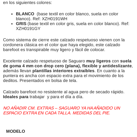
en los siguientes colores:
BLANCO
(base textil en color blanco, suela en color
blanco). Ref: XZH0191WH
GRIS
(base textil en color gris, suela en color blanco). Ref:
XZH0191GY
Como sistema de cierre este calzado respetuoso vienen con la
cordonera clásica en el color que haya elegido, este calzado
barefoot es transpirable muy ligero y fácil de colocar.
Excelente calzado respetuoso de Saguaro
muy ligeros
con
suela
de goma 4 mm con drop cero (plana), flexible y antideslizante
,
además llevan
plantillas interiores extraíbles
. En cuanto a la
puntera es ancha con espacio extra para el movimiento de los
deditos. Presentados en bolsa de tela.
Calzado barefoot no resistente al agua pero de secado rápido.
Ideales para
trabajar y para el día a día.
NO AÑADIR CM. EXTRAS – SAGUARO YA HA AÑADIDO UN
ESPACIO EXTRA EN CADA TALLA. MEDIDAS DEL PIE.
MODELO