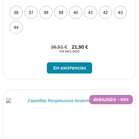
36
37
38
39
40
41
42
43
44
36,51
€
21,90
€
IVA INCLUIDO
Sin existencias
REBAJADO – 40%