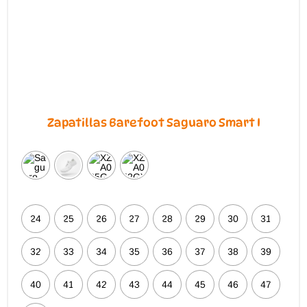
la
página
de
producto
Zapatillas Barefoot Saguaro Smart I
24
25
26
27
28
29
30
31
32
33
34
35
36
37
38
39
40
41
42
43
44
45
46
47