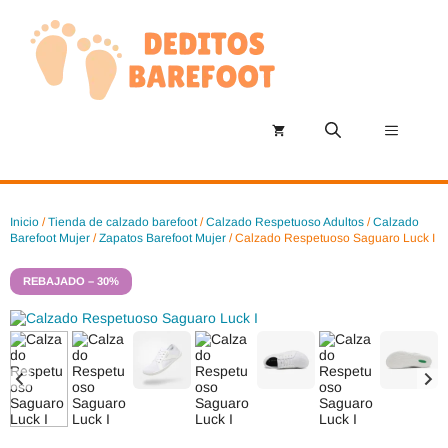
Saltar
al
contenido
Menú
Inicio
/
Tienda de calzado barefoot
/
Calzado Respetuoso Adultos
/
Calzado
Barefoot Mujer
/
Zapatos Barefoot Mujer
/ Calzado Respetuoso Saguaro Luck I
REBAJADO – 30%