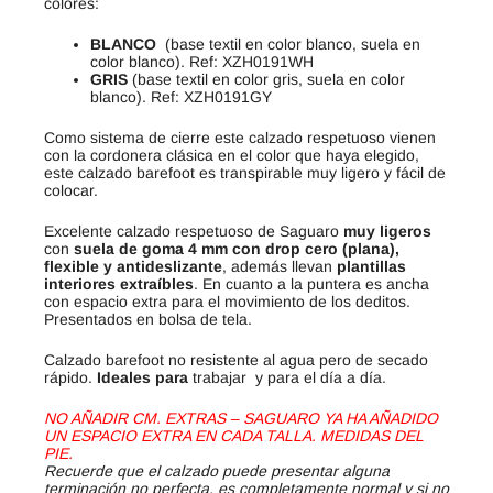
colores:
BLANCO
(base textil en color blanco, suela en
color blanco). Ref: XZH0191WH
GRIS
(base textil en color gris, suela en color
blanco). Ref: XZH0191GY
Como sistema de cierre este calzado respetuoso vienen
con la cordonera clásica en el color que haya elegido,
este calzado barefoot es transpirable muy ligero y fácil de
colocar.
Excelente calzado respetuoso de Saguaro
muy ligeros
con
suela de goma 4 mm con drop cero (plana),
flexible y antideslizante
, además llevan
plantillas
interiores extraíbles
. En cuanto a la puntera es ancha
con espacio extra para el movimiento de los deditos.
Presentados en bolsa de tela.
Calzado barefoot no resistente al agua pero de secado
rápido.
Ideales para
trabajar y para el día a día.
NO AÑADIR CM. EXTRAS – SAGUARO YA HA AÑADIDO
UN ESPACIO EXTRA EN CADA TALLA. MEDIDAS DEL
PIE.
Recuerde que el calzado puede presentar alguna
terminación no perfecta, es completamente normal y si no