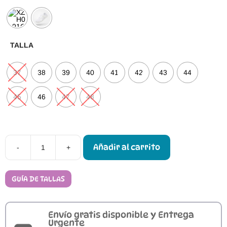
TALLA
37
38
39
40
41
42
43
44
45
46
47
48
Añadir al carrito
-
+
Calzado
Respetuoso
Saguaro
Luck
GUÍA DE TALLAS
I
cantidad
Envío gratis disponible y Entrega
Urgente