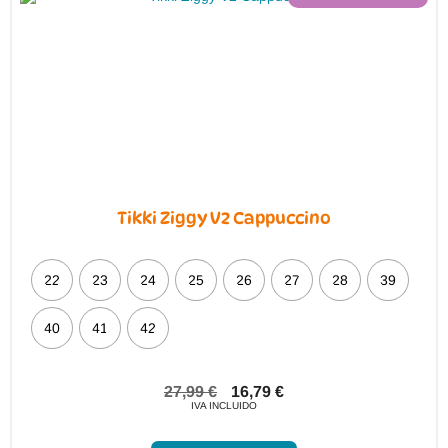
Tikki Ziggy V2 Cappuccino
22
23
24
25
26
27
28
39
40
41
42
27,99
€
16,79
€
IVA INCLUIDO