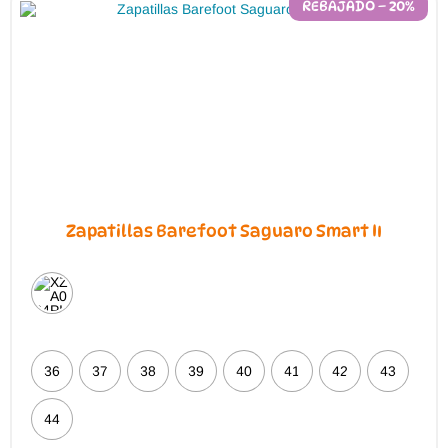
REBAJADO – 20%
Zapatillas Barefoot Saguaro Smart II
36
37
38
39
40
41
42
43
44