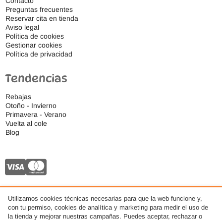
Contacto
Preguntas frecuentes
Reservar cita en tienda
Aviso legal
Política de cookies
Gestionar cookies
Política de privacidad
Tendencias
Rebajas
Otoño - Invierno
Primavera - Verano
Vuelta al cole
Blog
Utilizamos cookies técnicas necesarias para que la web funcione y,
con tu permiso, cookies de analítica y marketing para medir el uso de
© 2026 Ideas Respetuosas S.L., Todos los derechos reservados. · Diseño web por
la tienda y mejorar nuestras campañas. Puedes aceptar, rechazar o