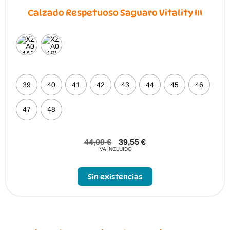
Calzado Respetuoso Saguaro Vitality III
39
40
41
42
43
44
45
46
47
48
44,09
€
39,55
€
IVA INCLUIDO
Sin existencias