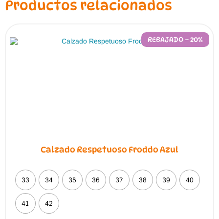
Productos relacionados
REBAJADO – 20%
Calzado Respetuoso Froddo Azul
33
34
35
36
37
38
39
40
41
42